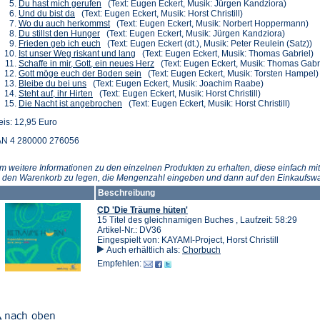
einem
neuen
(Öffnet
in
Tab)
Du hast mich gerufen
(Text: Eugen Eckert, Musik: Jürgen Kandziora)
(Öffnet
neuen
Tab)
in
einem
Und du bist da
(Text: Eugen Eckert, Musik: Horst Christill)
in
Tab)
einem
(Öffnet
neuen
Wo du auch herkommst
(Text: Eugen Eckert, Musik: Norbert Hoppermann)
einem
(Öffnet
neuen
in
Tab)
Du stillst den Hunger
(Text: Eugen Eckert, Musik: Jürgen Kandziora)
neuen
in
(Öffnet
Tab)
einem
Frieden geb ich euch
(Text: Eugen Eckert (dt.), Musik: Peter Reulein (Satz))
Tab)
einem
in
neuen
(Öffnet
Ist unser Weg riskant und lang
(Text: Eugen Eckert, Musik: Thomas Gabriel)
neuen
einem
Tab)
in
(Öffnet
Schaffe in mir, Gott, ein neues Herz
(Text: Eugen Eckert, Musik: Thomas Gabri
Tab)
neuen
einem
(Öffnet
in
Gott möge euch der Boden sein
(Text: Eugen Eckert, Musik: Torsten Hampel)
(Öffnet
Tab)
neuen
in
einem
Bleibe du bei uns
(Text: Eugen Eckert, Musik: Joachim Raabe)
in
(Öffnet
Tab)
einem
neuen
Steht auf, ihr Hirten
(Text: Eugen Eckert, Musik: Horst Christill)
einem
in
(Öffnet
neuen
Tab)
Die Nacht ist angebrochen
(Text: Eugen Eckert, Musik: Horst Christill)
neuen
einem
in
Tab)
eis: 12,95 Euro
Tab)
neuen
einem
Tab)
neuen
N 4 280000 276056
Tab)
m weitere Informationen zu den einzelnen Produkten zu erhalten, diese einfach mit
n den Warenkorb zu legen, die Mengenzahl eingeben und dann auf den Einkaufswa
Beschreibung
CD 'Die Träume hüten'
15 Titel des gleichnamigen Buches , Laufzeit: 58:29
Artikel-Nr.: DV36
Eingespielt von: KAYAMI-Project, Horst Christill
Auch erhältlich als:
Chorbuch
Empfehlen: