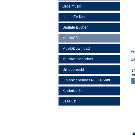
Orgelmusik
Lieder für Kinder
Digitale Bücher
Musik/CD
Musik/Download
Pr
Musikwissenschaft
EA
Urheberrecht
U
i
Ein anziehendes NGL T-Shirt
Kinderbücher
Leselust