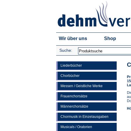
Wir über uns
Shop
Suche:
C
Liederbücher
Chorbücher
Pr
15
La
Messen / Geistliche Werke
Di
Frauenchorsätze
au
Do
Männerchorsätze
Hö
Chormusik in Einzelausgaben
Musicals / Oratorien