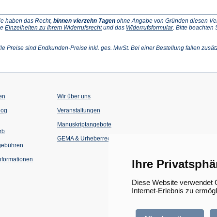
ie haben das Recht,
binnen vierzehn Tagen
ohne Angabe von Gründen diesen Vertr
(Öffnet
(Öffnet
ie
Einzelheiten zu Ihrem Widerrufsrecht
und das
Widerrufsformular
. Bitte beachten
ffnet
in
in
einem
einem
inem
neuen
neuen
lle Preise sind Endkunden-Preise inkl. ges. MwSt. Bei einer Bestellung fallen zusät
euen
Tab)
Tab)
ab)
en
Wir über uns
(Öffnet
(Öffnet
log
Veranstaltungen
in
in
einem
einem
Manuskriptangebote
neuen
neuen
rb
Tab)
Tab)
GEMA & Urheberrecht
gebühren
formationen
Ihre Privatsphä
Diese Website verwendet C
Internet-Erlebnis zu ermög