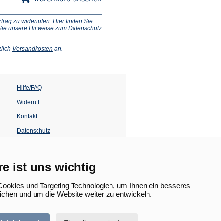
ag zu widerrufen. Hier finden Sie
 Sie unsere
Hinweise zum Datenschutz
(Öffnet
zlich
Versandkosten
an.
in
einem
neuen
Tab)
Hilfe/FAQ
Widerruf
Kontakt
Datenschutz
Impressum
Barrierefreiheit
re ist uns wichtig
(Öffnet
in
ookies und Targeting Technologien, um Ihnen ein besseres
einem
lichen und um die Website weiter zu entwickeln.
neuen
Tab)