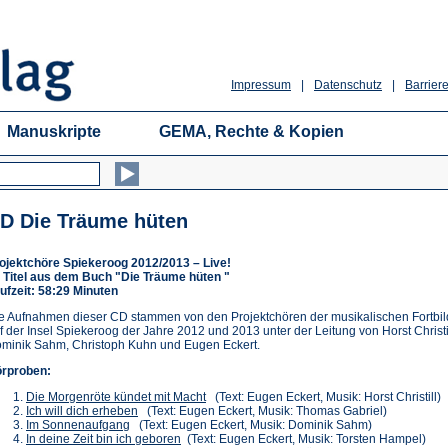
Impressum
|
Datenschutz
|
Barriere
Manuskripte
GEMA, Rechte & Kopien
D Die Träume hüten
ojektchöre Spiekeroog 2012/2013 – Live!
 Titel aus dem Buch "Die Träume hüten "
ufzeit: 58:29 Minuten
e Aufnahmen dieser CD stammen von den Projektchören der musikalischen Fortbi
f der Insel Spiekeroog der Jahre 2012 und 2013 unter der Leitung von Horst Christil
minik Sahm, Christoph Kuhn und Eugen Eckert.
rproben:
(Öffnet
Die Morgenröte kündet mit Macht
(Text: Eugen Eckert, Musik: Horst Christill)
(Öffnet
in
Ich will dich erheben
(Text: Eugen Eckert, Musik: Thomas Gabriel)
(Öffnet
in
einem
Im Sonnenaufgang
(Text: Eugen Eckert, Musik: Dominik Sahm)
in
einem
(Öffnet
neuen
In deine Zeit bin ich geboren
(Text: Eugen Eckert, Musik: Torsten Hampel)