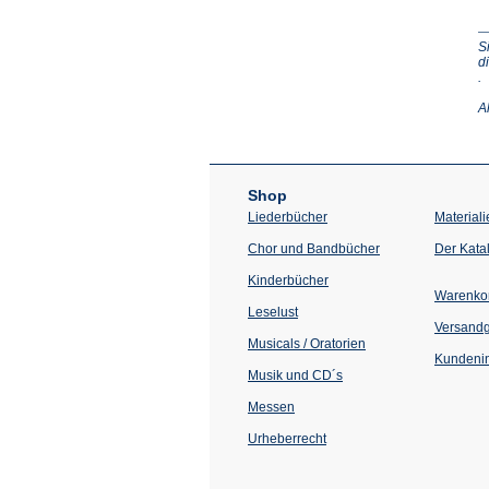
S
d
(Ö
.
in
e
A
n
T
Shop
Liederbücher
Materiali
Chor und Bandbücher
Der Kata
Kinderbücher
Warenko
Leselust
Versand
Musicals / Oratorien
Kundenin
Musik und CD´s
Messen
Urheberrecht