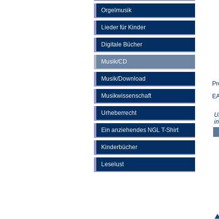
Orgelmusik
Lieder für Kinder
Digitale Bücher
Musik/CD
Musik/Download
Pr
Musikwissenschaft
EA
Urheberrecht
U
i
Ein anziehendes NGL T-Shirt
Kinderbücher
Leselust