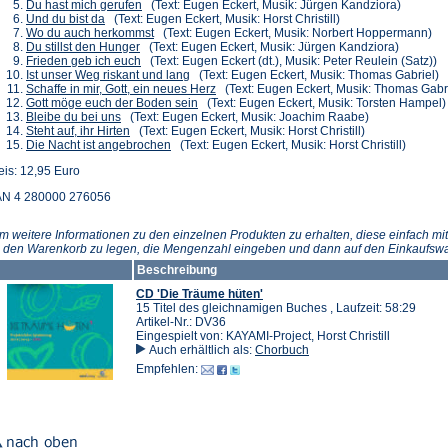
einem
neuen
(Öffnet
in
Tab)
Du hast mich gerufen
(Text: Eugen Eckert, Musik: Jürgen Kandziora)
(Öffnet
neuen
Tab)
in
einem
Und du bist da
(Text: Eugen Eckert, Musik: Horst Christill)
in
Tab)
einem
(Öffnet
neuen
Wo du auch herkommst
(Text: Eugen Eckert, Musik: Norbert Hoppermann)
einem
(Öffnet
neuen
in
Tab)
Du stillst den Hunger
(Text: Eugen Eckert, Musik: Jürgen Kandziora)
neuen
in
(Öffnet
Tab)
einem
Frieden geb ich euch
(Text: Eugen Eckert (dt.), Musik: Peter Reulein (Satz))
Tab)
einem
in
neuen
(Öffnet
Ist unser Weg riskant und lang
(Text: Eugen Eckert, Musik: Thomas Gabriel)
neuen
einem
Tab)
in
(Öffnet
Schaffe in mir, Gott, ein neues Herz
(Text: Eugen Eckert, Musik: Thomas Gabri
Tab)
neuen
einem
(Öffnet
in
Gott möge euch der Boden sein
(Text: Eugen Eckert, Musik: Torsten Hampel)
(Öffnet
Tab)
neuen
in
einem
Bleibe du bei uns
(Text: Eugen Eckert, Musik: Joachim Raabe)
in
(Öffnet
Tab)
einem
neuen
Steht auf, ihr Hirten
(Text: Eugen Eckert, Musik: Horst Christill)
einem
in
(Öffnet
neuen
Tab)
Die Nacht ist angebrochen
(Text: Eugen Eckert, Musik: Horst Christill)
neuen
einem
in
Tab)
eis: 12,95 Euro
Tab)
neuen
einem
Tab)
neuen
N 4 280000 276056
Tab)
m weitere Informationen zu den einzelnen Produkten zu erhalten, diese einfach mit
n den Warenkorb zu legen, die Mengenzahl eingeben und dann auf den Einkaufswa
Beschreibung
CD 'Die Träume hüten'
15 Titel des gleichnamigen Buches , Laufzeit: 58:29
Artikel-Nr.: DV36
Eingespielt von: KAYAMI-Project, Horst Christill
Auch erhältlich als:
Chorbuch
Empfehlen: