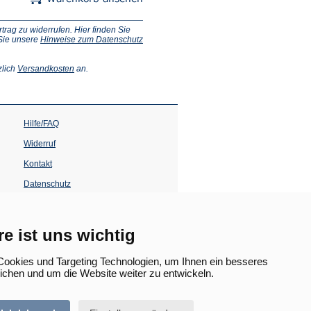
ag zu widerrufen. Hier finden Sie
 Sie unsere
Hinweise zum Datenschutz
(Öffnet
zlich
Versandkosten
an.
in
einem
neuen
Tab)
Hilfe/FAQ
Widerruf
Kontakt
Datenschutz
Impressum
Barrierefreiheit
re ist uns wichtig
(Öffnet
in
ookies und Targeting Technologien, um Ihnen ein besseres
einem
lichen und um die Website weiter zu entwickeln.
neuen
Tab)