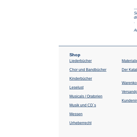
S
d
(Ö
.
in
e
A
n
T
Shop
Liederbücher
Materiali
Chor und Bandbücher
Der Kata
Kinderbücher
Warenko
Leselust
Versand
Musicals / Oratorien
Kundenin
Musik und CD´s
Messen
Urheberrecht