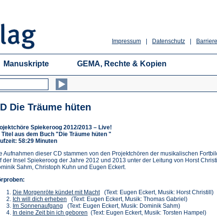
Impressum
|
Datenschutz
|
Barriere
Manuskripte
GEMA, Rechte & Kopien
D Die Träume hüten
ojektchöre Spiekeroog 2012/2013 – Live!
 Titel aus dem Buch "Die Träume hüten "
ufzeit: 58:29 Minuten
e Aufnahmen dieser CD stammen von den Projektchören der musikalischen Fortbi
f der Insel Spiekeroog der Jahre 2012 und 2013 unter der Leitung von Horst Christil
minik Sahm, Christoph Kuhn und Eugen Eckert.
rproben:
(Öffnet
Die Morgenröte kündet mit Macht
(Text: Eugen Eckert, Musik: Horst Christill)
(Öffnet
in
Ich will dich erheben
(Text: Eugen Eckert, Musik: Thomas Gabriel)
(Öffnet
in
einem
Im Sonnenaufgang
(Text: Eugen Eckert, Musik: Dominik Sahm)
in
einem
(Öffnet
neuen
In deine Zeit bin ich geboren
(Text: Eugen Eckert, Musik: Torsten Hampel)