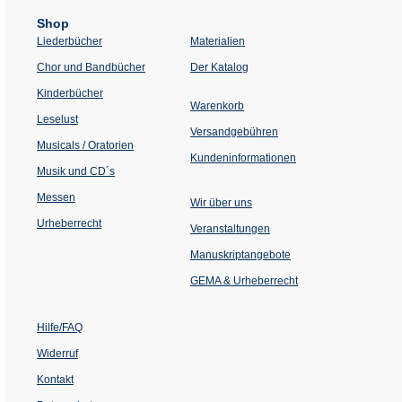
Shop
Liederbücher
Materialien
(Öffnet
Chor und Bandbücher
Der Katalog
in
einem
Kinderbücher
neuen
Warenkorb
Tab)
Leselust
Versandgebühren
Musicals / Oratorien
Kundeninformationen
Musik und CD´s
Messen
Wir über uns
Urheberrecht
(Öffnet
Veranstaltungen
in
einem
Manuskriptangebote
neuen
Tab)
GEMA & Urheberrecht
Hilfe/FAQ
Widerruf
Kontakt