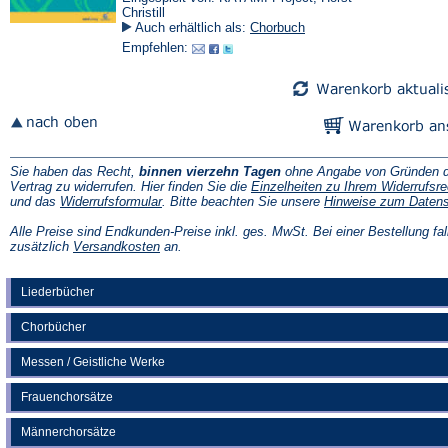
Christill
Auch erhältlich als:
Chorbuch
Empfehlen:
Sie haben das Recht,
binnen vierzehn Tagen
ohne Angabe von Gründen d
Vertrag zu widerrufen. Hier finden Sie die
Einzelheiten zu Ihrem Widerrufsre
(Öffnet
und das
Widerrufsformular
. Bitte beachten Sie unsere
Hinweise zum Daten
in
einem
Alle Preise sind Endkunden-Preise inkl. ges. MwSt. Bei einer Bestellung fal
neuen
(Öffnet
zusätzlich
Versandkosten
an.
Tab)
in
einem
neuen
Liederbücher
Tab)
Chorbücher
Messen / Geistliche Werke
Frauenchorsätze
Männerchorsätze