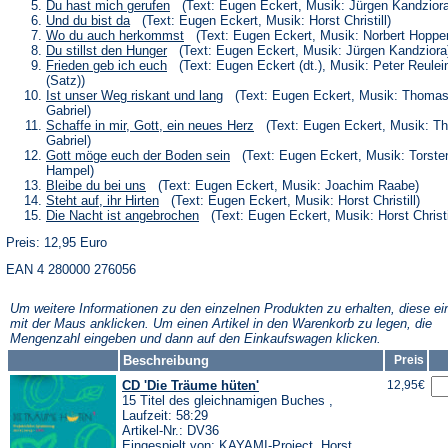
neuen
einem
in
(Öffnet
Du hast mich gerufen
(Text: Eugen Eckert, Musik: Jürgen Kandziora
Tab)
neuen
einem
in
(Öffnet
Und du bist da
(Text: Eugen Eckert, Musik: Horst Christill)
Tab)
neuen
einem
in
(Öffnet
Wo du auch herkommst
(Text: Eugen Eckert, Musik: Norbert Hoppe
Tab)
neuen
einem
in
(Öffnet
Du stillst den Hunger
(Text: Eugen Eckert, Musik: Jürgen Kandziora
Tab)
neuen
einem
in
(Öffnet
Frieden geb ich euch
(Text: Eugen Eckert (dt.), Musik: Peter Reulei
Tab)
neuen
einem
in
(Satz))
Tab)
neuen
einem
(Öffnet
Ist unser Weg riskant und lang
(Text: Eugen Eckert, Musik: Thoma
Tab)
neuen
in
Gabriel)
Tab)
einem
(Öffnet
Schaffe in mir, Gott, ein neues Herz
(Text: Eugen Eckert, Musik: T
neuen
in
Gabriel)
Tab)
einem
(Öffnet
Gott möge euch der Boden sein
(Text: Eugen Eckert, Musik: Torste
neuen
in
Hampel)
Tab)
einem
(Öffnet
Bleibe du bei uns
(Text: Eugen Eckert, Musik: Joachim Raabe)
neuen
in
(Öffnet
Steht auf, ihr Hirten
(Text: Eugen Eckert, Musik: Horst Christill)
Tab)
einem
in
(Öffnet
Die Nacht ist angebrochen
(Text: Eugen Eckert, Musik: Horst Christi
neuen
einem
in
Tab)
neuen
Preis: 12,95 Euro
einem
Tab)
neuen
EAN 4 280000 276056
Tab)
Um weitere Informationen zu den einzelnen Produkten zu erhalten, diese ei
mit der Maus anklicken. Um einen Artikel in den Warenkorb zu legen, die
Mengenzahl eingeben und dann auf den Einkaufswagen klicken.
Beschreibung
Preis
CD 'Die Träume hüten'
12,95€
15 Titel des gleichnamigen Buches ,
Laufzeit: 58:29
Artikel-Nr.: DV36
Eingespielt von: KAYAMI-Project, Horst