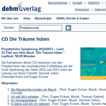
Barrierefreiheit
|
Kontakt
|
Hilfe/FAQ
|
Impressum
|
Datensc
Wir über uns
Shop
Manuskripte
GEMA, Rechte & Kopien
Suche:
CD Die Träume hüten
Projektchöre Spiekeroog 2012/2013 – Live!
15 Titel aus dem Buch "Die Träume hüten "
Laufzeit: 58:29 Minuten
Die Aufnahmen dieser CD stammen von den
Projektchören der musikalischen Fortbildung auf der
Insel Spiekeroog der Jahre 2012 und 2013 unter der
Leitung von Horst Christill, Dominik Sahm,
Christoph Kuhn und Eugen Eckert.
Hörproben:
(Öffnet
Die Morgenröte kündet mit Macht
(Text: Eugen Eckert, Musik: Hors
in
Christill)
einem
(Öffnet
Ich will dich erheben
(Text: Eugen Eckert, Musik: Thomas Gabriel)
neuen
in
(Öffnet
Im Sonnenaufgang
(Text: Eugen Eckert, Musik: Dominik Sahm)
Tab)
einem
in
(Öffnet
In deine Zeit bin ich geboren
(Text: Eugen Eckert, Musik: Torsten H