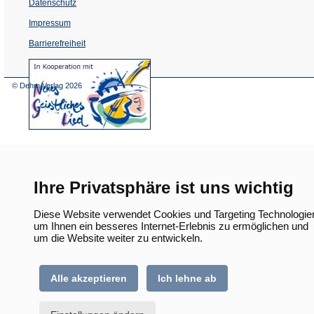
Datenschutz
Impressum
Barrierefreiheit
(Öffnet
in
einem
© Dehm Verlag
2026
neuen
Tab)
Ihre Privatsphäre ist uns wichtig
Diese Website verwendet Cookies und Targeting Technologie
um Ihnen ein besseres Internet-Erlebnis zu ermöglichen und
um die Website weiter zu entwickeln.
Alle akzeptieren
Ich lehne ab