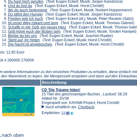
einem
neuen
(Öffnet
in
Tab)
Du hast mich gerufen
(Text: Eugen Eckert, Musik: Jürgen Kandziora)
(Öffnet
neuen
Tab)
in
einem
Und du bist da
(Text: Eugen Eckert, Musik: Horst Christill)
in
Tab)
einem
(Öffnet
neuen
Wo du auch herkommst
(Text: Eugen Eckert, Musik: Norbert Hoppermann)
einem
(Öffnet
neuen
in
Tab)
Du stillst den Hunger
(Text: Eugen Eckert, Musik: Jürgen Kandziora)
neuen
in
(Öffnet
Tab)
einem
Frieden geb ich euch
(Text: Eugen Eckert (dt.), Musik: Peter Reulein (Satz))
Tab)
einem
in
neuen
(Öffnet
Ist unser Weg riskant und lang
(Text: Eugen Eckert, Musik: Thomas Gabriel)
neuen
einem
Tab)
in
(Öffnet
Schaffe in mir, Gott, ein neues Herz
(Text: Eugen Eckert, Musik: Thomas Gabri
Tab)
neuen
einem
(Öffnet
in
Gott möge euch der Boden sein
(Text: Eugen Eckert, Musik: Torsten Hampel)
(Öffnet
Tab)
neuen
in
einem
Bleibe du bei uns
(Text: Eugen Eckert, Musik: Joachim Raabe)
in
(Öffnet
Tab)
einem
neuen
Steht auf, ihr Hirten
(Text: Eugen Eckert, Musik: Horst Christill)
einem
in
(Öffnet
neuen
Tab)
Die Nacht ist angebrochen
(Text: Eugen Eckert, Musik: Horst Christill)
neuen
einem
in
Tab)
eis: 12,95 Euro
Tab)
neuen
einem
Tab)
neuen
N 4 280000 276056
Tab)
m weitere Informationen zu den einzelnen Produkten zu erhalten, diese einfach mit
n den Warenkorb zu legen, die Mengenzahl eingeben und dann auf den Einkaufswa
Beschreibung
CD 'Die Träume hüten'
15 Titel des gleichnamigen Buches , Laufzeit: 58:29
Artikel-Nr.: DV36
Eingespielt von: KAYAMI-Project, Horst Christill
Auch erhältlich als:
Chorbuch
Empfehlen: