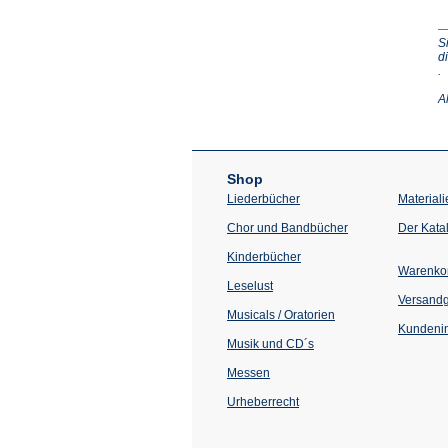
S
d
(Ö
.
in
e
A
n
T
Shop
Liederbücher
Materiali
Chor und Bandbücher
Der Kata
Kinderbücher
Warenko
Leselust
Versand
Musicals / Oratorien
Kundenin
Musik und CD´s
Messen
Urheberrecht