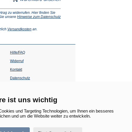
ag zu widerrufen. Hier finden Sie
 Sie unsere
Hinweise zum Datenschutz
(Öffnet
zlich
Versandkosten
an.
in
einem
neuen
Tab)
Hilfe/FAQ
Widerruf
Kontakt
Datenschutz
Impressum
Barrierefreiheit
re ist uns wichtig
(Öffnet
in
ookies und Targeting Technologien, um Ihnen ein besseres
einem
lichen und um die Website weiter zu entwickeln.
neuen
Tab)