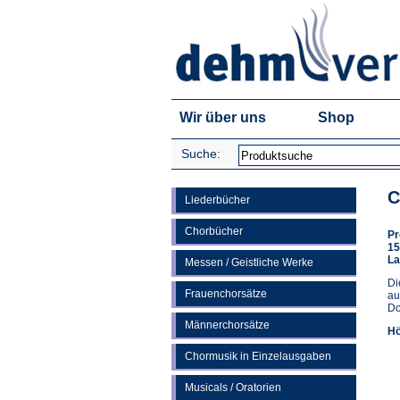
Wir über uns
Shop
Suche:
C
Liederbücher
Chorbücher
Pr
15
La
Messen / Geistliche Werke
Di
Frauenchorsätze
au
Do
Männerchorsätze
Hö
Chormusik in Einzelausgaben
Musicals / Oratorien