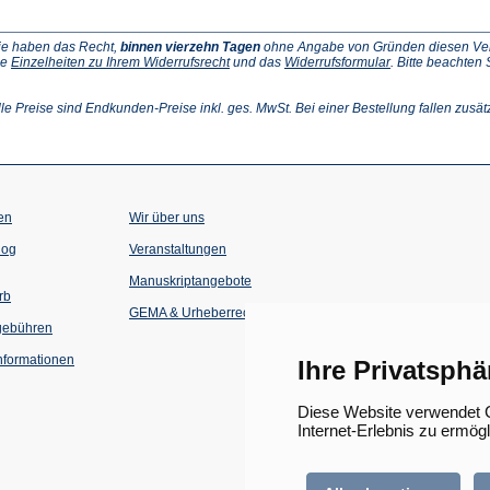
ie haben das Recht,
binnen vierzehn Tagen
ohne Angabe von Gründen diesen Vertr
(Öffnet
(Öffnet
ie
Einzelheiten zu Ihrem Widerrufsrecht
und das
Widerrufsformular
. Bitte beachten
ffnet
in
in
einem
einem
inem
neuen
neuen
lle Preise sind Endkunden-Preise inkl. ges. MwSt. Bei einer Bestellung fallen zusät
euen
Tab)
Tab)
ab)
en
Wir über uns
(Öffnet
(Öffnet
log
Veranstaltungen
in
in
einem
einem
Manuskriptangebote
neuen
neuen
rb
Tab)
Tab)
GEMA & Urheberrecht
gebühren
formationen
Ihre Privatsphä
Diese Website verwendet C
Internet-Erlebnis zu ermög