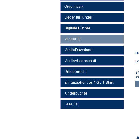
Orgelmusik
Lieder für Kinder
Digitale Bücher
Musik/CD
Musik/Download
Pr
Musikwissenschaft
EA
Urheberrecht
U
i
Ein anziehendes NGL T-Shirt
Kinderbücher
Leselust