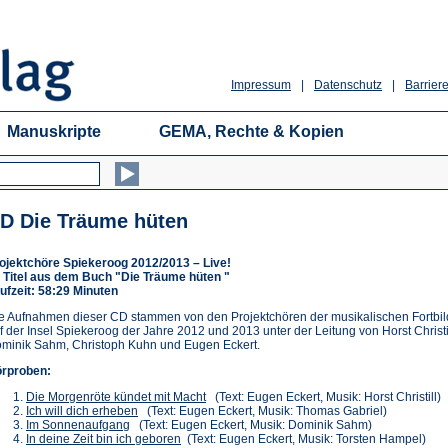
Impressum
|
Datenschutz
|
Barriere
Manuskripte
GEMA, Rechte & Kopien
D Die Träume hüten
ojektchöre Spiekeroog 2012/2013 – Live!
 Titel aus dem Buch "Die Träume hüten "
ufzeit: 58:29 Minuten
e Aufnahmen dieser CD stammen von den Projektchören der musikalischen Fortbi
f der Insel Spiekeroog der Jahre 2012 und 2013 unter der Leitung von Horst Christil
minik Sahm, Christoph Kuhn und Eugen Eckert.
rproben:
(Öffnet
Die Morgenröte kündet mit Macht
(Text: Eugen Eckert, Musik: Horst Christill)
(Öffnet
in
Ich will dich erheben
(Text: Eugen Eckert, Musik: Thomas Gabriel)
(Öffnet
in
einem
Im Sonnenaufgang
(Text: Eugen Eckert, Musik: Dominik Sahm)
in
einem
(Öffnet
neuen
In deine Zeit bin ich geboren
(Text: Eugen Eckert, Musik: Torsten Hampel)