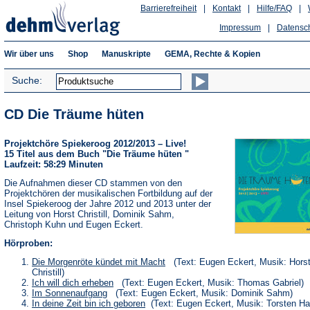
Barrierefreiheit
|
Kontakt
|
Hilfe/FAQ
|
Impressum
|
Datensc
Wir über uns
Shop
Manuskripte
GEMA, Rechte & Kopien
Suche:
CD Die Träume hüten
Projektchöre Spiekeroog 2012/2013 – Live!
15 Titel aus dem Buch "Die Träume hüten "
Laufzeit: 58:29 Minuten
Die Aufnahmen dieser CD stammen von den
Projektchören der musikalischen Fortbildung auf der
Insel Spiekeroog der Jahre 2012 und 2013 unter der
Leitung von Horst Christill, Dominik Sahm,
Christoph Kuhn und Eugen Eckert.
Hörproben:
(Öffnet
Die Morgenröte kündet mit Macht
(Text: Eugen Eckert, Musik: Hors
in
Christill)
einem
(Öffnet
Ich will dich erheben
(Text: Eugen Eckert, Musik: Thomas Gabriel)
neuen
in
(Öffnet
Im Sonnenaufgang
(Text: Eugen Eckert, Musik: Dominik Sahm)
Tab)
einem
in
(Öffnet
In deine Zeit bin ich geboren
(Text: Eugen Eckert, Musik: Torsten H