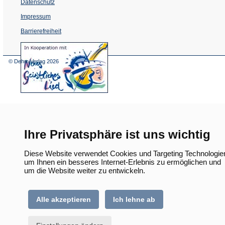
Datenschutz
Impressum
Barrierefreiheit
(Öffnet
in
einem
© Dehm Verlag
2026
neuen
Tab)
Ihre Privatsphäre ist uns wichtig
Diese Website verwendet Cookies und Targeting Technologie
um Ihnen ein besseres Internet-Erlebnis zu ermöglichen und
um die Website weiter zu entwickeln.
Alle akzeptieren
Ich lehne ab