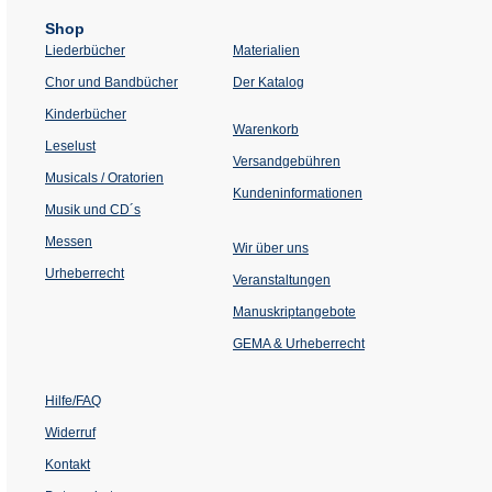
Shop
Liederbücher
Materialien
(Öffnet
Chor und Bandbücher
Der Katalog
in
einem
Kinderbücher
neuen
Warenkorb
Tab)
Leselust
Versandgebühren
Musicals / Oratorien
Kundeninformationen
Musik und CD´s
Messen
Wir über uns
Urheberrecht
(Öffnet
Veranstaltungen
in
einem
Manuskriptangebote
neuen
Tab)
GEMA & Urheberrecht
Hilfe/FAQ
Widerruf
Kontakt