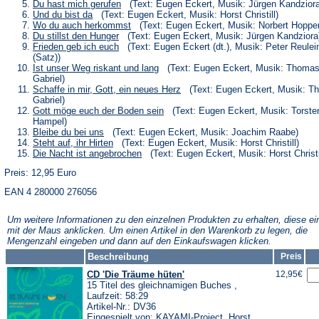
neuen
einem
in
(Öffnet
Du hast mich gerufen
(Text: Eugen Eckert, Musik: Jürgen Kandziora
Tab)
neuen
einem
in
(Öffnet
Und du bist da
(Text: Eugen Eckert, Musik: Horst Christill)
Tab)
neuen
einem
in
(Öffnet
Wo du auch herkommst
(Text: Eugen Eckert, Musik: Norbert Hoppe
Tab)
neuen
einem
in
(Öffnet
Du stillst den Hunger
(Text: Eugen Eckert, Musik: Jürgen Kandziora
Tab)
neuen
einem
in
(Öffnet
Frieden geb ich euch
(Text: Eugen Eckert (dt.), Musik: Peter Reulei
Tab)
neuen
einem
in
(Satz))
Tab)
neuen
einem
(Öffnet
Ist unser Weg riskant und lang
(Text: Eugen Eckert, Musik: Thoma
Tab)
neuen
in
Gabriel)
Tab)
einem
(Öffnet
Schaffe in mir, Gott, ein neues Herz
(Text: Eugen Eckert, Musik: T
neuen
in
Gabriel)
Tab)
einem
(Öffnet
Gott möge euch der Boden sein
(Text: Eugen Eckert, Musik: Torste
neuen
in
Hampel)
Tab)
einem
(Öffnet
Bleibe du bei uns
(Text: Eugen Eckert, Musik: Joachim Raabe)
neuen
in
(Öffnet
Steht auf, ihr Hirten
(Text: Eugen Eckert, Musik: Horst Christill)
Tab)
einem
in
(Öffnet
Die Nacht ist angebrochen
(Text: Eugen Eckert, Musik: Horst Christi
neuen
einem
in
Tab)
neuen
Preis: 12,95 Euro
einem
Tab)
neuen
EAN 4 280000 276056
Tab)
Um weitere Informationen zu den einzelnen Produkten zu erhalten, diese ei
mit der Maus anklicken. Um einen Artikel in den Warenkorb zu legen, die
Mengenzahl eingeben und dann auf den Einkaufswagen klicken.
Beschreibung
Preis
CD 'Die Träume hüten'
12,95€
15 Titel des gleichnamigen Buches ,
Laufzeit: 58:29
Artikel-Nr.: DV36
Eingespielt von: KAYAMI-Project, Horst