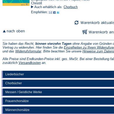
Christill
Auch erhältlich als:
Chorbuch
Empfehlen:
Sie haben das Recht,
binnen vierzehn Tagen
ohne Angabe von Gründen d
Vertrag zu widerrufen. Hier finden Sie die
Einzelheiten zu Ihrem Widerrufsre
(Öffnet
und das
Widerrufsformular
. Bitte beachten Sie unsere
Hinweise zum Daten
in
einem
Alle Preise sind Endkunden-Preise inkl. ges. MwSt. Bei einer Bestellung fal
neuen
(Öffnet
zusätzlich
Versandkosten
an.
Tab)
in
einem
neuen
Liederbücher
Tab)
Chorbücher
Messen / Geistliche Werke
Frauenchorsätze
Männerchorsätze