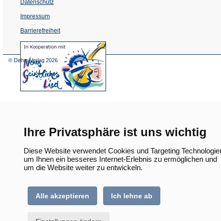
Datenschutz
Impressum
Barrierefreiheit
(Öffnet
in
einem
© Dehm Verlag
2026
neuen
Tab)
Ihre Privatsphäre ist uns wichtig
Diese Website verwendet Cookies und Targeting Technologie
um Ihnen ein besseres Internet-Erlebnis zu ermöglichen und
um die Website weiter zu entwickeln.
Alle akzeptieren
Ich lehne ab