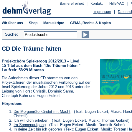
Barrierefreiheit
|
Kontakt
|
Hilfe/FAQ
|
Impressum
|
Datensc
Wir über uns
Shop
Manuskripte
GEMA, Rechte & Kopien
Suche:
CD Die Träume hüten
Projektchöre Spiekeroog 2012/2013 – Live!
15 Titel aus dem Buch "Die Träume hüten "
Laufzeit: 58:29 Minuten
Die Aufnahmen dieser CD stammen von den
Projektchören der musikalischen Fortbildung auf der
Insel Spiekeroog der Jahre 2012 und 2013 unter der
Leitung von Horst Christill, Dominik Sahm,
Christoph Kuhn und Eugen Eckert.
Hörproben:
(Öffnet
Die Morgenröte kündet mit Macht
(Text: Eugen Eckert, Musik: Hors
in
Christill)
einem
(Öffnet
Ich will dich erheben
(Text: Eugen Eckert, Musik: Thomas Gabriel)
neuen
in
(Öffnet
Im Sonnenaufgang
(Text: Eugen Eckert, Musik: Dominik Sahm)
Tab)
einem
in
(Öffnet
In deine Zeit bin ich geboren
(Text: Eugen Eckert, Musik: Torsten H