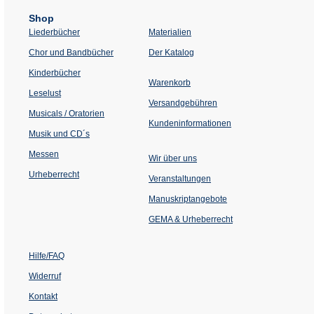
Shop
Liederbücher
Materialien
(Öffnet
Chor und Bandbücher
Der Katalog
in
einem
Kinderbücher
neuen
Warenkorb
Tab)
Leselust
Versandgebühren
Musicals / Oratorien
Kundeninformationen
Musik und CD´s
Messen
Wir über uns
Urheberrecht
(Öffnet
Veranstaltungen
in
einem
Manuskriptangebote
neuen
Tab)
GEMA & Urheberrecht
Hilfe/FAQ
Widerruf
Kontakt