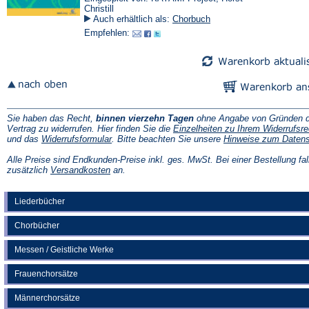
Christill
Auch erhältlich als:
Chorbuch
Empfehlen:
Sie haben das Recht,
binnen vierzehn Tagen
ohne Angabe von Gründen d
Vertrag zu widerrufen. Hier finden Sie die
Einzelheiten zu Ihrem Widerrufsre
(Öffnet
und das
Widerrufsformular
. Bitte beachten Sie unsere
Hinweise zum Daten
in
einem
Alle Preise sind Endkunden-Preise inkl. ges. MwSt. Bei einer Bestellung fal
neuen
(Öffnet
zusätzlich
Versandkosten
an.
Tab)
in
einem
neuen
Liederbücher
Tab)
Chorbücher
Messen / Geistliche Werke
Frauenchorsätze
Männerchorsätze