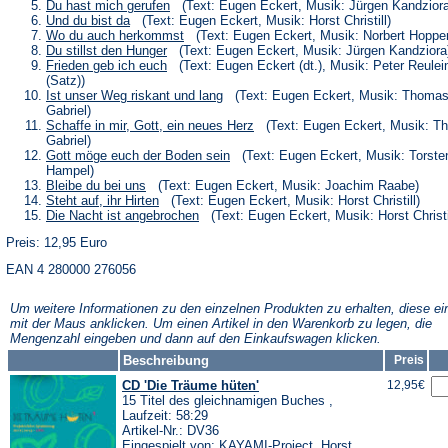
neuen
einem
in
(Öffnet
Du hast mich gerufen
(Text: Eugen Eckert, Musik: Jürgen Kandziora
Tab)
neuen
einem
in
(Öffnet
Und du bist da
(Text: Eugen Eckert, Musik: Horst Christill)
Tab)
neuen
einem
in
(Öffnet
Wo du auch herkommst
(Text: Eugen Eckert, Musik: Norbert Hoppe
Tab)
neuen
einem
in
(Öffnet
Du stillst den Hunger
(Text: Eugen Eckert, Musik: Jürgen Kandziora
Tab)
neuen
einem
in
(Öffnet
Frieden geb ich euch
(Text: Eugen Eckert (dt.), Musik: Peter Reulei
Tab)
neuen
einem
in
(Satz))
Tab)
neuen
einem
(Öffnet
Ist unser Weg riskant und lang
(Text: Eugen Eckert, Musik: Thoma
Tab)
neuen
in
Gabriel)
Tab)
einem
(Öffnet
Schaffe in mir, Gott, ein neues Herz
(Text: Eugen Eckert, Musik: T
neuen
in
Gabriel)
Tab)
einem
(Öffnet
Gott möge euch der Boden sein
(Text: Eugen Eckert, Musik: Torste
neuen
in
Hampel)
Tab)
einem
(Öffnet
Bleibe du bei uns
(Text: Eugen Eckert, Musik: Joachim Raabe)
neuen
in
(Öffnet
Steht auf, ihr Hirten
(Text: Eugen Eckert, Musik: Horst Christill)
Tab)
einem
in
(Öffnet
Die Nacht ist angebrochen
(Text: Eugen Eckert, Musik: Horst Christi
neuen
einem
in
Tab)
neuen
Preis: 12,95 Euro
einem
Tab)
neuen
EAN 4 280000 276056
Tab)
Um weitere Informationen zu den einzelnen Produkten zu erhalten, diese ei
mit der Maus anklicken. Um einen Artikel in den Warenkorb zu legen, die
Mengenzahl eingeben und dann auf den Einkaufswagen klicken.
Beschreibung
Preis
CD 'Die Träume hüten'
12,95€
15 Titel des gleichnamigen Buches ,
Laufzeit: 58:29
Artikel-Nr.: DV36
Eingespielt von: KAYAMI-Project, Horst