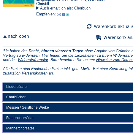
Christill
Auch erhältlich als:
Chorbuch
Empfehlen:
Sie haben das Recht,
binnen vierzehn Tagen
ohne Angabe von Gründen d
Vertrag zu widerrufen. Hier finden Sie die
Einzelheiten zu Ihrem Widerrufsre
(Öffnet
und das
Widerrufsformular
. Bitte beachten Sie unsere
Hinweise zum Daten
in
einem
Alle Preise sind Endkunden-Preise inkl. ges. MwSt. Bei einer Bestellung fal
neuen
(Öffnet
zusätzlich
Versandkosten
an.
Tab)
in
einem
neuen
Liederbücher
Tab)
Chorbücher
Messen / Geistliche Werke
Frauenchorsätze
Männerchorsätze