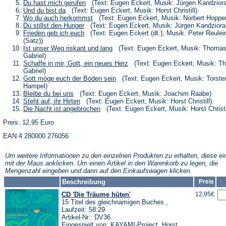
neuen
einem
in
(Öffnet
Du hast mich gerufen
(Text: Eugen Eckert, Musik: Jürgen Kandziora
Tab)
neuen
einem
in
(Öffnet
Und du bist da
(Text: Eugen Eckert, Musik: Horst Christill)
Tab)
neuen
einem
in
(Öffnet
Wo du auch herkommst
(Text: Eugen Eckert, Musik: Norbert Hoppe
Tab)
neuen
einem
in
(Öffnet
Du stillst den Hunger
(Text: Eugen Eckert, Musik: Jürgen Kandziora
Tab)
neuen
einem
in
(Öffnet
Frieden geb ich euch
(Text: Eugen Eckert (dt.), Musik: Peter Reulei
Tab)
neuen
einem
in
(Satz))
Tab)
neuen
einem
(Öffnet
Ist unser Weg riskant und lang
(Text: Eugen Eckert, Musik: Thoma
Tab)
neuen
in
Gabriel)
Tab)
einem
(Öffnet
Schaffe in mir, Gott, ein neues Herz
(Text: Eugen Eckert, Musik: T
neuen
in
Gabriel)
Tab)
einem
(Öffnet
Gott möge euch der Boden sein
(Text: Eugen Eckert, Musik: Torste
neuen
in
Hampel)
Tab)
einem
(Öffnet
Bleibe du bei uns
(Text: Eugen Eckert, Musik: Joachim Raabe)
neuen
in
(Öffnet
Steht auf, ihr Hirten
(Text: Eugen Eckert, Musik: Horst Christill)
Tab)
einem
in
(Öffnet
Die Nacht ist angebrochen
(Text: Eugen Eckert, Musik: Horst Christi
neuen
einem
in
Tab)
neuen
Preis: 12,95 Euro
einem
Tab)
neuen
EAN 4 280000 276056
Tab)
Um weitere Informationen zu den einzelnen Produkten zu erhalten, diese ei
mit der Maus anklicken. Um einen Artikel in den Warenkorb zu legen, die
Mengenzahl eingeben und dann auf den Einkaufswagen klicken.
Beschreibung
Preis
CD 'Die Träume hüten'
12,95€
15 Titel des gleichnamigen Buches ,
Laufzeit: 58:29
Artikel-Nr.: DV36
Eingespielt von: KAYAMI-Project, Horst