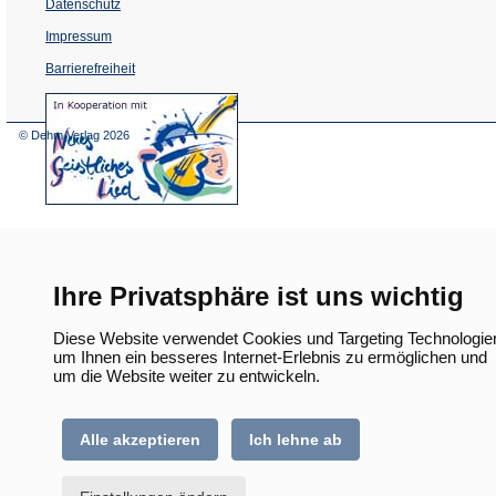
Datenschutz
Impressum
Barrierefreiheit
(Öffnet
in
einem
© Dehm Verlag
2026
neuen
Tab)
Ihre Privatsphäre ist uns wichtig
Diese Website verwendet Cookies und Targeting Technologie
um Ihnen ein besseres Internet-Erlebnis zu ermöglichen und
um die Website weiter zu entwickeln.
Alle akzeptieren
Ich lehne ab