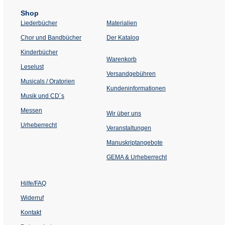
Shop
Liederbücher
Materialien
(Öffnet
Chor und Bandbücher
Der Katalog
in
einem
Kinderbücher
neuen
Warenkorb
Tab)
Leselust
Versandgebühren
Musicals / Oratorien
Kundeninformationen
Musik und CD´s
Messen
Wir über uns
Urheberrecht
(Öffnet
Veranstaltungen
in
einem
Manuskriptangebote
neuen
Tab)
GEMA & Urheberrecht
Hilfe/FAQ
Widerruf
Kontakt