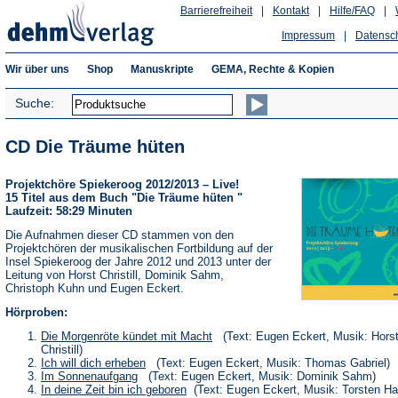
Barrierefreiheit
|
Kontakt
|
Hilfe/FAQ
|
Impressum
|
Datensc
Wir über uns
Shop
Manuskripte
GEMA, Rechte & Kopien
Suche:
CD Die Träume hüten
Projektchöre Spiekeroog 2012/2013 – Live!
15 Titel aus dem Buch "Die Träume hüten "
Laufzeit: 58:29 Minuten
Die Aufnahmen dieser CD stammen von den
Projektchören der musikalischen Fortbildung auf der
Insel Spiekeroog der Jahre 2012 und 2013 unter der
Leitung von Horst Christill, Dominik Sahm,
Christoph Kuhn und Eugen Eckert.
Hörproben:
(Öffnet
Die Morgenröte kündet mit Macht
(Text: Eugen Eckert, Musik: Hors
in
Christill)
einem
(Öffnet
Ich will dich erheben
(Text: Eugen Eckert, Musik: Thomas Gabriel)
neuen
in
(Öffnet
Im Sonnenaufgang
(Text: Eugen Eckert, Musik: Dominik Sahm)
Tab)
einem
in
(Öffnet
In deine Zeit bin ich geboren
(Text: Eugen Eckert, Musik: Torsten H