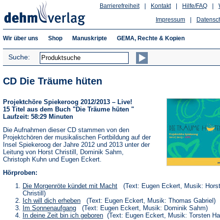
Barrierefreiheit
|
Kontakt
|
Hilfe/FAQ
|
Impressum
|
Datensc
Wir über uns
Shop
Manuskripte
GEMA, Rechte & Kopien
Suche:
CD Die Träume hüten
Projektchöre Spiekeroog 2012/2013 – Live!
15 Titel aus dem Buch "Die Träume hüten "
Laufzeit: 58:29 Minuten
Die Aufnahmen dieser CD stammen von den
Projektchören der musikalischen Fortbildung auf der
Insel Spiekeroog der Jahre 2012 und 2013 unter der
Leitung von Horst Christill, Dominik Sahm,
Christoph Kuhn und Eugen Eckert.
Hörproben:
(Öffnet
Die Morgenröte kündet mit Macht
(Text: Eugen Eckert, Musik: Hors
in
Christill)
einem
(Öffnet
Ich will dich erheben
(Text: Eugen Eckert, Musik: Thomas Gabriel)
neuen
in
(Öffnet
Im Sonnenaufgang
(Text: Eugen Eckert, Musik: Dominik Sahm)
Tab)
einem
in
(Öffnet
In deine Zeit bin ich geboren
(Text: Eugen Eckert, Musik: Torsten H