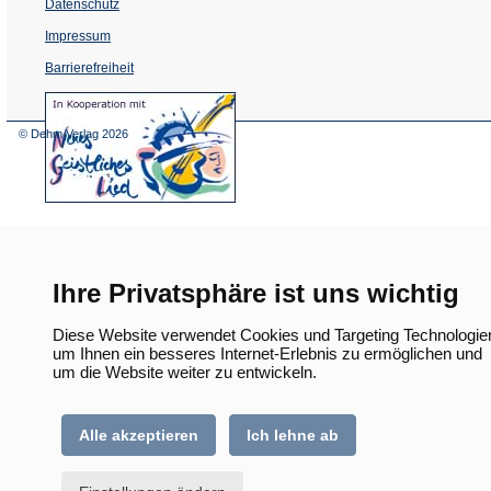
Datenschutz
Impressum
Barrierefreiheit
(Öffnet
in
einem
© Dehm Verlag
2026
neuen
Tab)
Ihre Privatsphäre ist uns wichtig
Diese Website verwendet Cookies und Targeting Technologie
um Ihnen ein besseres Internet-Erlebnis zu ermöglichen und
um die Website weiter zu entwickeln.
Alle akzeptieren
Ich lehne ab