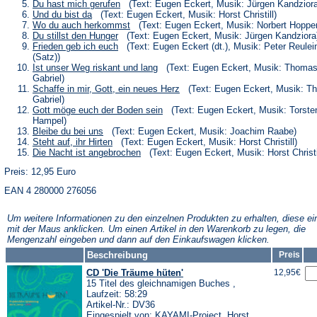
neuen
einem
in
(Öffnet
Du hast mich gerufen
(Text: Eugen Eckert, Musik: Jürgen Kandziora
Tab)
neuen
einem
in
(Öffnet
Und du bist da
(Text: Eugen Eckert, Musik: Horst Christill)
Tab)
neuen
einem
in
(Öffnet
Wo du auch herkommst
(Text: Eugen Eckert, Musik: Norbert Hoppe
Tab)
neuen
einem
in
(Öffnet
Du stillst den Hunger
(Text: Eugen Eckert, Musik: Jürgen Kandziora
Tab)
neuen
einem
in
(Öffnet
Frieden geb ich euch
(Text: Eugen Eckert (dt.), Musik: Peter Reulei
Tab)
neuen
einem
in
(Satz))
Tab)
neuen
einem
(Öffnet
Ist unser Weg riskant und lang
(Text: Eugen Eckert, Musik: Thoma
Tab)
neuen
in
Gabriel)
Tab)
einem
(Öffnet
Schaffe in mir, Gott, ein neues Herz
(Text: Eugen Eckert, Musik: T
neuen
in
Gabriel)
Tab)
einem
(Öffnet
Gott möge euch der Boden sein
(Text: Eugen Eckert, Musik: Torste
neuen
in
Hampel)
Tab)
einem
(Öffnet
Bleibe du bei uns
(Text: Eugen Eckert, Musik: Joachim Raabe)
neuen
in
(Öffnet
Steht auf, ihr Hirten
(Text: Eugen Eckert, Musik: Horst Christill)
Tab)
einem
in
(Öffnet
Die Nacht ist angebrochen
(Text: Eugen Eckert, Musik: Horst Christi
neuen
einem
in
Tab)
neuen
Preis: 12,95 Euro
einem
Tab)
neuen
EAN 4 280000 276056
Tab)
Um weitere Informationen zu den einzelnen Produkten zu erhalten, diese ei
mit der Maus anklicken. Um einen Artikel in den Warenkorb zu legen, die
Mengenzahl eingeben und dann auf den Einkaufswagen klicken.
Beschreibung
Preis
CD 'Die Träume hüten'
12,95€
15 Titel des gleichnamigen Buches ,
Laufzeit: 58:29
Artikel-Nr.: DV36
Eingespielt von: KAYAMI-Project, Horst