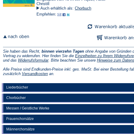
Christill
Auch erhältlich als:
Chorbuch
Empfehlen:
Sie haben das Recht,
binnen vierzehn Tagen
ohne Angabe von Gründen d
Vertrag zu widerrufen. Hier finden Sie die
Einzelheiten zu Ihrem Widerrufsre
(Öffnet
und das
Widerrufsformular
. Bitte beachten Sie unsere
Hinweise zum Daten
in
einem
Alle Preise sind Endkunden-Preise inkl. ges. MwSt. Bei einer Bestellung fal
neuen
(Öffnet
zusätzlich
Versandkosten
an.
Tab)
in
einem
neuen
Liederbücher
Tab)
Chorbücher
Messen / Geistliche Werke
Frauenchorsätze
Männerchorsätze