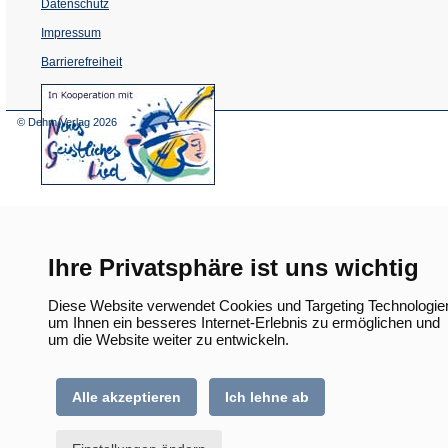
Datenschutz
Impressum
Barrierefreiheit
(Öffnet
in
einem
© Dehm Verlag
2026
neuen
Tab)
Ihre Privatsphäre ist uns wichtig
Diese Website verwendet Cookies und Targeting Technologie
um Ihnen ein besseres Internet-Erlebnis zu ermöglichen und
um die Website weiter zu entwickeln.
Alle akzeptieren
Ich lehne ab