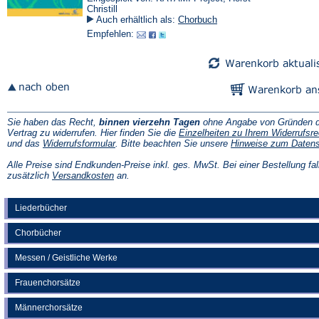
Christill
Auch erhältlich als:
Chorbuch
Empfehlen:
Sie haben das Recht,
binnen vierzehn Tagen
ohne Angabe von Gründen d
Vertrag zu widerrufen. Hier finden Sie die
Einzelheiten zu Ihrem Widerrufsre
(Öffnet
und das
Widerrufsformular
. Bitte beachten Sie unsere
Hinweise zum Daten
in
einem
Alle Preise sind Endkunden-Preise inkl. ges. MwSt. Bei einer Bestellung fal
neuen
(Öffnet
zusätzlich
Versandkosten
an.
Tab)
in
einem
neuen
Liederbücher
Tab)
Chorbücher
Messen / Geistliche Werke
Frauenchorsätze
Männerchorsätze