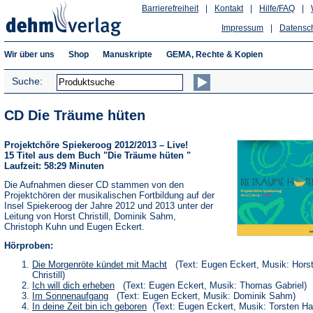
Barrierefreiheit
|
Kontakt
|
Hilfe/FAQ
|
Impressum
|
Datensc
Wir über uns
Shop
Manuskripte
GEMA, Rechte & Kopien
Suche:
CD Die Träume hüten
Projektchöre Spiekeroog 2012/2013 – Live!
15 Titel aus dem Buch "Die Träume hüten "
Laufzeit: 58:29 Minuten
Die Aufnahmen dieser CD stammen von den
Projektchören der musikalischen Fortbildung auf der
Insel Spiekeroog der Jahre 2012 und 2013 unter der
Leitung von Horst Christill, Dominik Sahm,
Christoph Kuhn und Eugen Eckert.
Hörproben:
(Öffnet
Die Morgenröte kündet mit Macht
(Text: Eugen Eckert, Musik: Hors
in
Christill)
einem
(Öffnet
Ich will dich erheben
(Text: Eugen Eckert, Musik: Thomas Gabriel)
neuen
in
(Öffnet
Im Sonnenaufgang
(Text: Eugen Eckert, Musik: Dominik Sahm)
Tab)
einem
in
(Öffnet
In deine Zeit bin ich geboren
(Text: Eugen Eckert, Musik: Torsten H