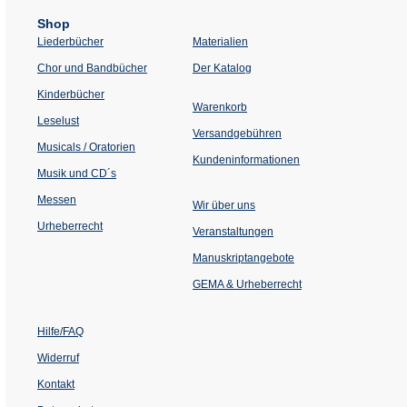
Shop
Liederbücher
Materialien
(Öffnet
Chor und Bandbücher
Der Katalog
in
einem
Kinderbücher
neuen
Warenkorb
Tab)
Leselust
Versandgebühren
Musicals / Oratorien
Kundeninformationen
Musik und CD´s
Messen
Wir über uns
Urheberrecht
(Öffnet
Veranstaltungen
in
einem
Manuskriptangebote
neuen
Tab)
GEMA & Urheberrecht
Hilfe/FAQ
Widerruf
Kontakt