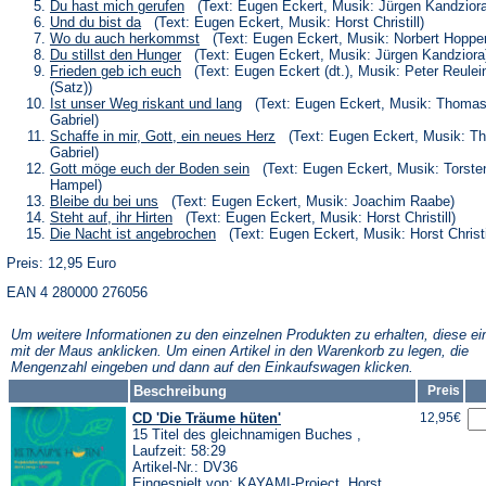
neuen
einem
in
(Öffnet
Du hast mich gerufen
(Text: Eugen Eckert, Musik: Jürgen Kandziora
Tab)
neuen
einem
in
(Öffnet
Und du bist da
(Text: Eugen Eckert, Musik: Horst Christill)
Tab)
neuen
einem
in
(Öffnet
Wo du auch herkommst
(Text: Eugen Eckert, Musik: Norbert Hoppe
Tab)
neuen
einem
in
(Öffnet
Du stillst den Hunger
(Text: Eugen Eckert, Musik: Jürgen Kandziora
Tab)
neuen
einem
in
(Öffnet
Frieden geb ich euch
(Text: Eugen Eckert (dt.), Musik: Peter Reulei
Tab)
neuen
einem
in
(Satz))
Tab)
neuen
einem
(Öffnet
Ist unser Weg riskant und lang
(Text: Eugen Eckert, Musik: Thoma
Tab)
neuen
in
Gabriel)
Tab)
einem
(Öffnet
Schaffe in mir, Gott, ein neues Herz
(Text: Eugen Eckert, Musik: T
neuen
in
Gabriel)
Tab)
einem
(Öffnet
Gott möge euch der Boden sein
(Text: Eugen Eckert, Musik: Torste
neuen
in
Hampel)
Tab)
einem
(Öffnet
Bleibe du bei uns
(Text: Eugen Eckert, Musik: Joachim Raabe)
neuen
in
(Öffnet
Steht auf, ihr Hirten
(Text: Eugen Eckert, Musik: Horst Christill)
Tab)
einem
in
(Öffnet
Die Nacht ist angebrochen
(Text: Eugen Eckert, Musik: Horst Christi
neuen
einem
in
Tab)
neuen
Preis: 12,95 Euro
einem
Tab)
neuen
EAN 4 280000 276056
Tab)
Um weitere Informationen zu den einzelnen Produkten zu erhalten, diese ei
mit der Maus anklicken. Um einen Artikel in den Warenkorb zu legen, die
Mengenzahl eingeben und dann auf den Einkaufswagen klicken.
Beschreibung
Preis
CD 'Die Träume hüten'
12,95€
15 Titel des gleichnamigen Buches ,
Laufzeit: 58:29
Artikel-Nr.: DV36
Eingespielt von: KAYAMI-Project, Horst