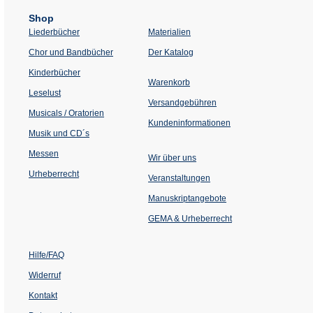
Shop
Liederbücher
Materialien
(Öffnet
Chor und Bandbücher
Der Katalog
in
einem
Kinderbücher
neuen
Warenkorb
Tab)
Leselust
Versandgebühren
Musicals / Oratorien
Kundeninformationen
Musik und CD´s
Messen
Wir über uns
Urheberrecht
(Öffnet
Veranstaltungen
in
einem
Manuskriptangebote
neuen
Tab)
GEMA & Urheberrecht
Hilfe/FAQ
Widerruf
Kontakt