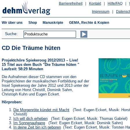
Barrierefreiheit
|
Kontakt
|
Hilfe/FAQ
|
Impressum
|
Datensc
Wir über uns
Shop
Manuskripte
GEMA, Rechte & Kopien
Suche:
CD Die Träume hüten
Projektchöre Spiekeroog 2012/2013 – Live!
15 Titel aus dem Buch "Die Träume hüten "
Laufzeit: 58:29 Minuten
Die Aufnahmen dieser CD stammen von den
Projektchören der musikalischen Fortbildung auf der
Insel Spiekeroog der Jahre 2012 und 2013 unter der
Leitung von Horst Christill, Dominik Sahm,
Christoph Kuhn und Eugen Eckert.
Hörproben:
(Öffnet
Die Morgenröte kündet mit Macht
(Text: Eugen Eckert, Musik: Hors
in
Christill)
einem
(Öffnet
Ich will dich erheben
(Text: Eugen Eckert, Musik: Thomas Gabriel)
neuen
in
(Öffnet
Im Sonnenaufgang
(Text: Eugen Eckert, Musik: Dominik Sahm)
Tab)
einem
in
(Öffnet
In deine Zeit bin ich geboren
(Text: Eugen Eckert, Musik: Torsten H