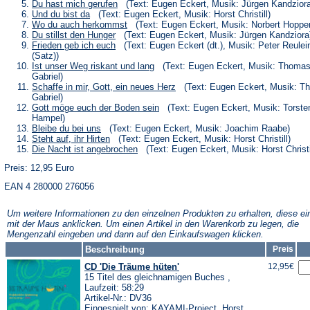
neuen
einem
in
(Öffnet
Du hast mich gerufen
(Text: Eugen Eckert, Musik: Jürgen Kandziora
Tab)
neuen
einem
in
(Öffnet
Und du bist da
(Text: Eugen Eckert, Musik: Horst Christill)
Tab)
neuen
einem
in
(Öffnet
Wo du auch herkommst
(Text: Eugen Eckert, Musik: Norbert Hoppe
Tab)
neuen
einem
in
(Öffnet
Du stillst den Hunger
(Text: Eugen Eckert, Musik: Jürgen Kandziora
Tab)
neuen
einem
in
(Öffnet
Frieden geb ich euch
(Text: Eugen Eckert (dt.), Musik: Peter Reulei
Tab)
neuen
einem
in
(Satz))
Tab)
neuen
einem
(Öffnet
Ist unser Weg riskant und lang
(Text: Eugen Eckert, Musik: Thoma
Tab)
neuen
in
Gabriel)
Tab)
einem
(Öffnet
Schaffe in mir, Gott, ein neues Herz
(Text: Eugen Eckert, Musik: T
neuen
in
Gabriel)
Tab)
einem
(Öffnet
Gott möge euch der Boden sein
(Text: Eugen Eckert, Musik: Torste
neuen
in
Hampel)
Tab)
einem
(Öffnet
Bleibe du bei uns
(Text: Eugen Eckert, Musik: Joachim Raabe)
neuen
in
(Öffnet
Steht auf, ihr Hirten
(Text: Eugen Eckert, Musik: Horst Christill)
Tab)
einem
in
(Öffnet
Die Nacht ist angebrochen
(Text: Eugen Eckert, Musik: Horst Christi
neuen
einem
in
Tab)
neuen
Preis: 12,95 Euro
einem
Tab)
neuen
EAN 4 280000 276056
Tab)
Um weitere Informationen zu den einzelnen Produkten zu erhalten, diese ei
mit der Maus anklicken. Um einen Artikel in den Warenkorb zu legen, die
Mengenzahl eingeben und dann auf den Einkaufswagen klicken.
Beschreibung
Preis
CD 'Die Träume hüten'
12,95€
15 Titel des gleichnamigen Buches ,
Laufzeit: 58:29
Artikel-Nr.: DV36
Eingespielt von: KAYAMI-Project, Horst