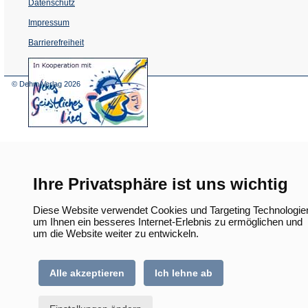
Datenschutz
Impressum
Barrierefreiheit
(Öffnet
in
einem
© Dehm Verlag
2026
neuen
Tab)
Ihre Privatsphäre ist uns wichtig
Diese Website verwendet Cookies und Targeting Technologie
um Ihnen ein besseres Internet-Erlebnis zu ermöglichen und
um die Website weiter zu entwickeln.
Alle akzeptieren
Ich lehne ab