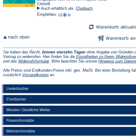
Christill
Auch erhältlich als:
Chorbuch
Empfehlen:
Sie haben das Recht,
binnen vierzehn Tagen
ohne Angabe von Gründen d
Vertrag zu widerrufen. Hier finden Sie die
Einzelheiten zu Ihrem Widerrufsre
(Öffnet
und das
Widerrufsformular
. Bitte beachten Sie unsere
Hinweise zum Daten
in
einem
Alle Preise sind Endkunden-Preise inkl. ges. MwSt. Bei einer Bestellung fal
neuen
(Öffnet
zusätzlich
Versandkosten
an.
Tab)
in
einem
neuen
Liederbücher
Tab)
Chorbücher
Messen / Geistliche Werke
Frauenchorsätze
Männerchorsätze