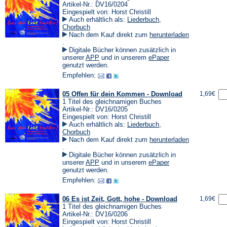
Artikel-Nr.: DV16/0204
Eingespielt von: Horst Christill
Auch erhältlich als:
Liederbuch
,
Chorbuch
Nach dem Kauf direkt zum
herunterladen
(Öffnet
.
in
Digitale Bücher können zusätzlich in
einem
(Öffnet
(Öffnet
unserer
APP
und in unserem
ePaper
neuen
in
in
genutzt werden.
Tab)
einem
einem
Empfehlen:
neuen
neuen
Tab)
Tab)
05 Offen für dein Kommen - Download
1,69€
1 Titel des gleichnamigen Buches
Artikel-Nr.: DV16/0205
Eingespielt von: Horst Christill
Auch erhältlich als:
Liederbuch
,
Chorbuch
Nach dem Kauf direkt zum
herunterladen
(Öffnet
.
in
Digitale Bücher können zusätzlich in
einem
(Öffnet
(Öffnet
unserer
APP
und in unserem
ePaper
neuen
in
in
genutzt werden.
Tab)
einem
einem
Empfehlen:
neuen
neuen
Tab)
Tab)
06 Es ist Zeit, Gott, hohe - Download
1,69€
1 Titel des gleichnamigen Buches
Artikel-Nr.: DV16/0206
Eingespielt von: Horst Christill