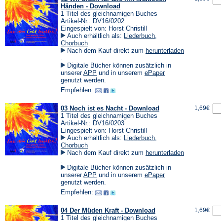
Händen - Download
1 Titel des gleichnamigen Buches
Artikel-Nr.: DV16/0202
Eingespielt von: Horst Christill
Auch erhältlich als:
Liederbuch
,
Chorbuch
Nach dem Kauf direkt zum
herunterladen
(Öffnet
.
in
Digitale Bücher können zusätzlich in
einem
(Öffnet
(Öffnet
unserer
APP
und in unserem
ePaper
neuen
in
in
genutzt werden.
Tab)
einem
einem
Empfehlen:
neuen
neuen
Tab)
Tab)
03 Noch ist es Nacht - Download
1,69€
1 Titel des gleichnamigen Buches
Artikel-Nr.: DV16/0203
Eingespielt von: Horst Christill
Auch erhältlich als:
Liederbuch
,
Chorbuch
Nach dem Kauf direkt zum
herunterladen
(Öffnet
.
in
Digitale Bücher können zusätzlich in
einem
(Öffnet
(Öffnet
unserer
APP
und in unserem
ePaper
neuen
in
in
genutzt werden.
Tab)
einem
einem
Empfehlen:
neuen
neuen
Tab)
Tab)
04 Der Müden Kraft - Download
1,69€
1 Titel des gleichnamigen Buches