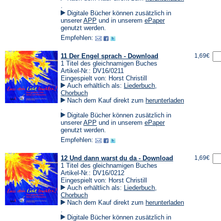
(Öffnet
.
in
Digitale Bücher können zusätzlich in
einem
(Öffnet
(Öffnet
unserer
APP
und in unserem
ePaper
neuen
in
in
genutzt werden.
Tab)
einem
einem
Empfehlen:
neuen
neuen
Tab)
Tab)
11 Der Engel sprach - Download
1,69€
1 Titel des gleichnamigen Buches
Artikel-Nr.: DV16/0211
Eingespielt von: Horst Christill
Auch erhältlich als:
Liederbuch
,
Chorbuch
Nach dem Kauf direkt zum
herunterladen
(Öffnet
.
in
Digitale Bücher können zusätzlich in
einem
(Öffnet
(Öffnet
unserer
APP
und in unserem
ePaper
neuen
in
in
genutzt werden.
Tab)
einem
einem
Empfehlen:
neuen
neuen
Tab)
Tab)
12 Und dann warst du da - Download
1,69€
1 Titel des gleichnamigen Buches
Artikel-Nr.: DV16/0212
Eingespielt von: Horst Christill
Auch erhältlich als:
Liederbuch
,
Chorbuch
Nach dem Kauf direkt zum
herunterladen
(Öffnet
.
in
Digitale Bücher können zusätzlich in