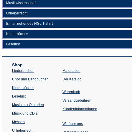
Musikwissenschaft
Urheberrecht
Ein anziehendes NGL T-Shirt
Kinderbücher
Leselust
Shop
Liederbücher
Materialien
(Öffnet
Chor und Bandbücher
Der Katalog
in
einem
Kinderbücher
neuen
Warenkorb
Tab)
Leselust
Versandgebühren
Musicals / Oratorien
Kundeninformationen
Musik und CD´s
Messen
Wir über uns
Urheberrecht
(Öffnet