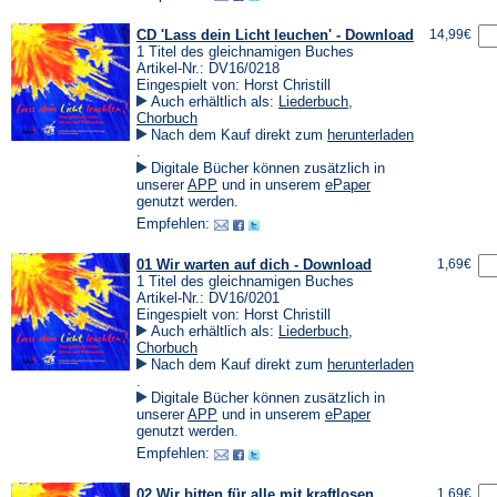
CD 'Lass dein Licht leuchen' - Download
14,99€
1 Titel des gleichnamigen Buches
Artikel-Nr.: DV16/0218
Eingespielt von: Horst Christill
Auch erhältlich als:
Liederbuch
,
Chorbuch
Nach dem Kauf direkt zum
herunterladen
(Öffnet
.
in
Digitale Bücher können zusätzlich in
einem
(Öffnet
(Öffnet
unserer
APP
und in unserem
ePaper
neuen
in
in
genutzt werden.
Tab)
einem
einem
Empfehlen:
neuen
neuen
Tab)
Tab)
01 Wir warten auf dich - Download
1,69€
1 Titel des gleichnamigen Buches
Artikel-Nr.: DV16/0201
Eingespielt von: Horst Christill
Auch erhältlich als:
Liederbuch
,
Chorbuch
Nach dem Kauf direkt zum
herunterladen
(Öffnet
.
in
Digitale Bücher können zusätzlich in
einem
(Öffnet
(Öffnet
unserer
APP
und in unserem
ePaper
neuen
in
in
genutzt werden.
Tab)
einem
einem
Empfehlen:
neuen
neuen
Tab)
Tab)
02 Wir bitten für alle mit kraftlosen
1,69€