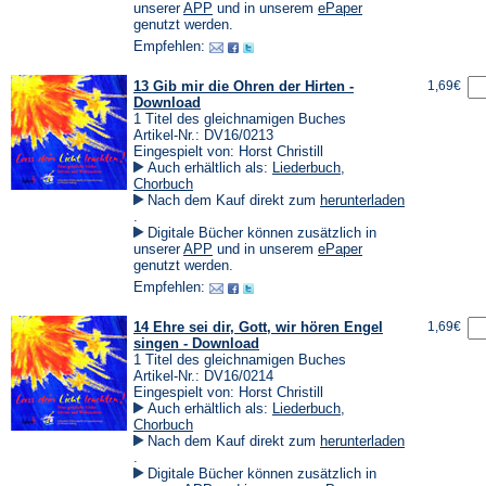
einem
(Öffnet
(Öffnet
unserer
APP
und in unserem
ePaper
neuen
in
in
genutzt werden.
Tab)
einem
einem
Empfehlen:
neuen
neuen
Tab)
Tab)
13 Gib mir die Ohren der Hirten -
1,69€
Download
1 Titel des gleichnamigen Buches
Artikel-Nr.: DV16/0213
Eingespielt von: Horst Christill
Auch erhältlich als:
Liederbuch
,
Chorbuch
Nach dem Kauf direkt zum
herunterladen
(Öffnet
.
in
Digitale Bücher können zusätzlich in
einem
(Öffnet
(Öffnet
unserer
APP
und in unserem
ePaper
neuen
in
in
genutzt werden.
Tab)
einem
einem
Empfehlen:
neuen
neuen
Tab)
Tab)
14 Ehre sei dir, Gott, wir hören Engel
1,69€
singen - Download
1 Titel des gleichnamigen Buches
Artikel-Nr.: DV16/0214
Eingespielt von: Horst Christill
Auch erhältlich als:
Liederbuch
,
Chorbuch
Nach dem Kauf direkt zum
herunterladen
(Öffnet
.
in
Digitale Bücher können zusätzlich in