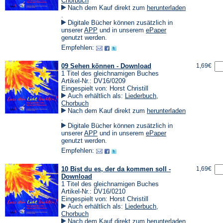
Chorbuch
Nach dem Kauf direkt zum
herunterladen
(Öffnet
.
in
Digitale Bücher können zusätzlich in
einem
(Öffnet
(Öffnet
unserer
APP
und in unserem
ePaper
neuen
in
in
genutzt werden.
Tab)
einem
einem
Empfehlen:
neuen
neuen
Tab)
Tab)
09 Sehen können - Download
1,69€
1 Titel des gleichnamigen Buches
Artikel-Nr.: DV16/0209
Eingespielt von: Horst Christill
Auch erhältlich als:
Liederbuch
,
Chorbuch
Nach dem Kauf direkt zum
herunterladen
(Öffnet
.
in
Digitale Bücher können zusätzlich in
einem
(Öffnet
(Öffnet
unserer
APP
und in unserem
ePaper
neuen
in
in
genutzt werden.
Tab)
einem
einem
Empfehlen:
neuen
neuen
Tab)
Tab)
10 Bist du es, der da kommen soll -
1,69€
Download
1 Titel des gleichnamigen Buches
Artikel-Nr.: DV16/0210
Eingespielt von: Horst Christill
Auch erhältlich als:
Liederbuch
,
Chorbuch
Nach dem Kauf direkt zum
herunterladen