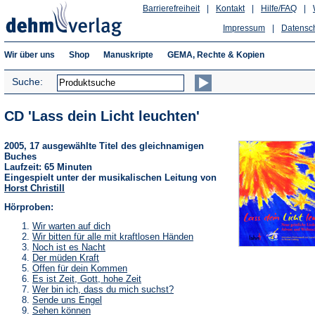
Barrierefreiheit
|
Kontakt
|
Hilfe/FAQ
|
Impressum
|
Datensc
Wir über uns
Shop
Manuskripte
GEMA, Rechte & Kopien
Suche:
CD 'Lass dein Licht leuchten'
2005, 17 ausgewählte Titel des gleichnamigen
Buches
Laufzeit: 65 Minuten
Eingespielt unter der musikalischen Leitung von
Horst Christill
Hörproben:
(Öffnet
Wir warten auf dich
in
(Öffnet
Wir bitten für alle mit kraftlosen Händen
einem
in
(Öffnet
Noch ist es Nacht
neuen
einem
in
(Öffnet
Der müden Kraft
Tab)
neuen
einem
in
(Öffnet
Offen für dein Kommen
Tab)
neuen
einem
in
(Öffnet
Es ist Zeit, Gott, hohe Zeit
Tab)
neuen
einem
in
(Öffnet
Wer bin ich, dass du mich suchst?
Tab)
neuen
einem
in
(Öffnet
Sende uns Engel
Tab)
neuen
einem
in
(Öffnet
Sehen können