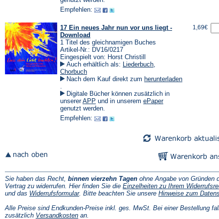
Tab)
einem
einem
Empfehlen:
neuen
neuen
Tab)
Tab)
17 Ein neues Jahr nun vor uns liegt -
1,69€
Download
1 Titel des gleichnamigen Buches
Artikel-Nr.: DV16/0217
Eingespielt von: Horst Christill
Auch erhältlich als:
Liederbuch
,
Chorbuch
Nach dem Kauf direkt zum
herunterladen
(Öffnet
.
in
Digitale Bücher können zusätzlich in
einem
(Öffnet
(Öffnet
unserer
APP
und in unserem
ePaper
neuen
in
in
genutzt werden.
Tab)
einem
einem
Empfehlen:
neuen
neuen
Tab)
Tab)
Sie haben das Recht,
binnen vierzehn Tagen
ohne Angabe von Gründen d
Vertrag zu widerrufen. Hier finden Sie die
Einzelheiten zu Ihrem Widerrufsre
(Öffnet
und das
Widerrufsformular
. Bitte beachten Sie unsere
Hinweise zum Daten
in
einem
Alle Preise sind Endkunden-Preise inkl. ges. MwSt. Bei einer Bestellung fal
neuen
(Öffnet
zusätzlich
Versandkosten
an.