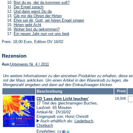
Tab)
neuen
einem
in
(Öffnet
Bist du es, der da kommen soll?
Tab)
neuen
einem
in
(Öffnet
Der Engel sprach
Tab)
neuen
einem
in
(Öffnet
Und dann warst Du da
Tab)
neuen
einem
in
(Öffnet
Gib mir die Ohren der Hirten
Tab)
neuen
einem
in
(Öffnet
Ehre sei dir, Gott, wir hören Engel singen
Tab)
neuen
einem
in
(Öffnet
Hirten gebt Acht
Tab)
neuen
einem
in
(Öffnet
Woher bist du gekommen?
Tab)
neuen
einem
in
(Öffnet
Ein neues Jahr nun vor uns liegt
Tab)
neuen
einem
in
Tab)
neuen
Preis: 18,00 Euro, Edition DV 16/02
einem
Tab)
neuen
Tab)
Rezension
(Öffnet
Aus:
Unterwegs Nr. 4 / 2011
in
einem
Um weitere Informationen zu den einzelnen Produkten zu erhalten, diese ei
neuen
mit der Maus anklicken. Um einen Artikel in den Warenkorb zu legen, die
Tab)
Mengenzahl eingeben und dann auf den Einkaufswagen klicken.
Beschreibung
Preis
CD 'Lass dein Licht leuchen'
18,00€
17 Titel des gleichnamigen Buches,
Laufzeit: 65 Minuten
Artikel-Nr.: DV16/02
Eingespielt von: Horst Christill
Auch erhältlich als:
Liederbuch
,
Chorbuch
Empfehlen: