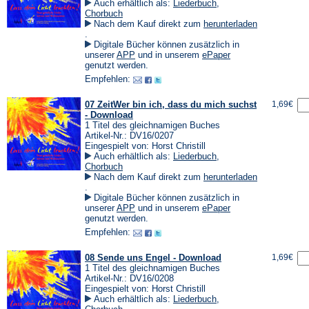
Auch erhältlich als:
Liederbuch
,
Chorbuch
Nach dem Kauf direkt zum
herunterladen
(Öffnet
.
in
Digitale Bücher können zusätzlich in
einem
(Öffnet
(Öffnet
unserer
APP
und in unserem
ePaper
neuen
in
in
genutzt werden.
Tab)
einem
einem
Empfehlen:
neuen
neuen
Tab)
Tab)
07 ZeitWer bin ich, dass du mich suchst
1,69€
- Download
1 Titel des gleichnamigen Buches
Artikel-Nr.: DV16/0207
Eingespielt von: Horst Christill
Auch erhältlich als:
Liederbuch
,
Chorbuch
Nach dem Kauf direkt zum
herunterladen
(Öffnet
.
in
Digitale Bücher können zusätzlich in
einem
(Öffnet
(Öffnet
unserer
APP
und in unserem
ePaper
neuen
in
in
genutzt werden.
Tab)
einem
einem
Empfehlen:
neuen
neuen
Tab)
Tab)
08 Sende uns Engel - Download
1,69€
1 Titel des gleichnamigen Buches
Artikel-Nr.: DV16/0208
Eingespielt von: Horst Christill
Auch erhältlich als:
Liederbuch
,