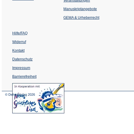
Veranstaltungen
in
einem
Manuskriptangebote
neuen
Tab)
GEMA & Urheberrecht
Hilfe/FAQ
Widerruf
Kontakt
Datenschutz
Impressum
Barrierefreiheit
(Öffnet
in
einem
© Dehm Verlag
2026
neuen
Tab)