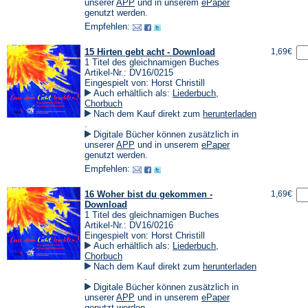
einem
(Öffnet
(Öffnet
unserer
APP
und in unserem
ePaper
neuen
in
in
genutzt werden.
Tab)
einem
einem
Empfehlen:
neuen
neuen
Tab)
Tab)
15 Hirten gebt acht - Download
1,69€
1 Titel des gleichnamigen Buches
Artikel-Nr.: DV16/0215
Eingespielt von: Horst Christill
Auch erhältlich als:
Liederbuch
,
Chorbuch
Nach dem Kauf direkt zum
herunterladen
(Öffnet
.
in
Digitale Bücher können zusätzlich in
einem
(Öffnet
(Öffnet
unserer
APP
und in unserem
ePaper
neuen
in
in
genutzt werden.
Tab)
einem
einem
Empfehlen:
neuen
neuen
Tab)
Tab)
16 Woher bist du gekommen -
1,69€
Download
1 Titel des gleichnamigen Buches
Artikel-Nr.: DV16/0216
Eingespielt von: Horst Christill
Auch erhältlich als:
Liederbuch
,
Chorbuch
Nach dem Kauf direkt zum
herunterladen
(Öffnet
.
in
Digitale Bücher können zusätzlich in
einem
(Öffnet
(Öffnet
unserer
APP
und in unserem
ePaper
neuen
in
in
genutzt werden.