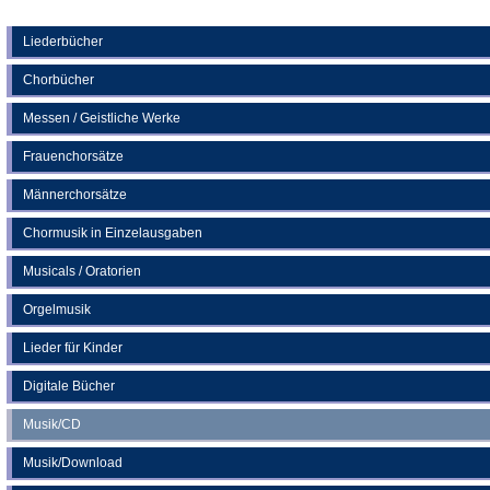
Tab)
in
einem
neuen
Liederbücher
Tab)
Chorbücher
Messen / Geistliche Werke
Frauenchorsätze
Männerchorsätze
Chormusik in Einzelausgaben
Musicals / Oratorien
Orgelmusik
Lieder für Kinder
Digitale Bücher
Musik/CD
Musik/Download