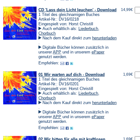
CD 'Lass dein Licht leuchen' - Download
14,99€
1 Titel des gleichnamigen Buches
Artikel-Nr.: DV16/0218
Eingespielt von: Horst Christill
Auch erhältlich als:
Liederbuch
,
Chorbuch
Nach dem Kauf direkt zum
herunterladen
(Öffnet
.
in
Digitale Bücher können zusätzlich in
einem
(Öffnet
(Öffnet
unserer
APP
und in unserem
ePaper
neuen
in
in
genutzt werden.
Tab)
einem
einem
Empfehlen:
neuen
neuen
Tab)
Tab)
01 Wir warten auf dich - Download
1,69€
1 Titel des gleichnamigen Buches
Artikel-Nr.: DV16/0201
Eingespielt von: Horst Christill
Auch erhältlich als:
Liederbuch
,
Chorbuch
Nach dem Kauf direkt zum
herunterladen
(Öffnet
.
in
Digitale Bücher können zusätzlich in
einem
(Öffnet
(Öffnet
unserer
APP
und in unserem
ePaper
neuen
in
in
genutzt werden.
Tab)
einem
einem
Empfehlen:
neuen
neuen
Tab)
Tab)
02 Wir bitten für alle mit kraftlosen
1,69€