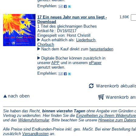
Tab)
einem
einem
Empfehlen:
neuen
neuen
Tab)
Tab)
17 Ein neues Jahr nun vor uns liegt -
1,69€
Download
1 Titel des gleichnamigen Buches
Artikel-Nr.: DV16/0217
Eingespielt von: Horst Christill
Auch erhältlich als:
Liederbuch
,
Chorbuch
Nach dem Kauf direkt zum
herunterladen
(Öffnet
.
in
Digitale Bücher können zusätzlich in
einem
(Öffnet
(Öffnet
unserer
APP
und in unserem
ePaper
neuen
in
in
genutzt werden.
Tab)
einem
einem
Empfehlen:
neuen
neuen
Tab)
Tab)
Sie haben das Recht,
binnen vierzehn Tagen
ohne Angabe von Gründen d
Vertrag zu widerrufen. Hier finden Sie die
Einzelheiten zu Ihrem Widerrufsre
(Öffnet
und das
Widerrufsformular
. Bitte beachten Sie unsere
Hinweise zum Daten
in
einem
Alle Preise sind Endkunden-Preise inkl. ges. MwSt. Bei einer Bestellung fal
neuen
(Öffnet
zusätzlich
Versandkosten
an.