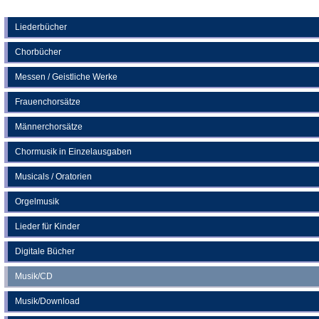
Tab)
in
einem
neuen
Liederbücher
Tab)
Chorbücher
Messen / Geistliche Werke
Frauenchorsätze
Männerchorsätze
Chormusik in Einzelausgaben
Musicals / Oratorien
Orgelmusik
Lieder für Kinder
Digitale Bücher
Musik/CD
Musik/Download