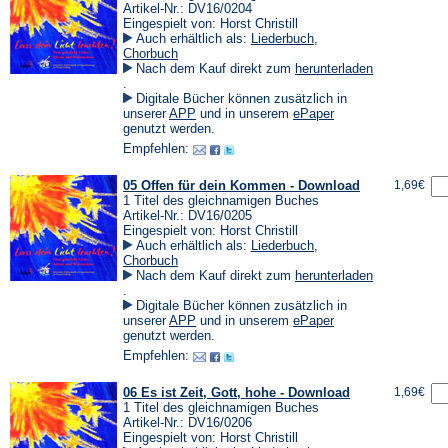
Artikel-Nr.: DV16/0204
Eingespielt von: Horst Christill
Auch erhältlich als:
Liederbuch
,
Chorbuch
Nach dem Kauf direkt zum
herunterladen
(Öffnet
.
in
Digitale Bücher können zusätzlich in
einem
(Öffnet
(Öffnet
unserer
APP
und in unserem
ePaper
neuen
in
in
genutzt werden.
Tab)
einem
einem
Empfehlen:
neuen
neuen
Tab)
Tab)
05 Offen für dein Kommen - Download
1,69€
1 Titel des gleichnamigen Buches
Artikel-Nr.: DV16/0205
Eingespielt von: Horst Christill
Auch erhältlich als:
Liederbuch
,
Chorbuch
Nach dem Kauf direkt zum
herunterladen
(Öffnet
.
in
Digitale Bücher können zusätzlich in
einem
(Öffnet
(Öffnet
unserer
APP
und in unserem
ePaper
neuen
in
in
genutzt werden.
Tab)
einem
einem
Empfehlen:
neuen
neuen
Tab)
Tab)
06 Es ist Zeit, Gott, hohe - Download
1,69€
1 Titel des gleichnamigen Buches
Artikel-Nr.: DV16/0206
Eingespielt von: Horst Christill