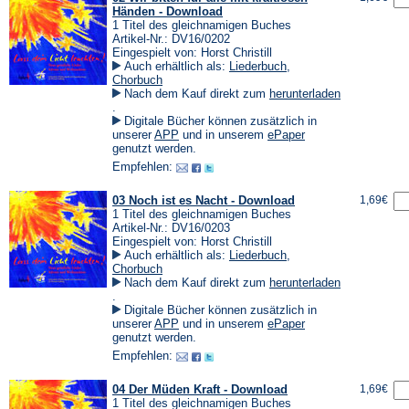
Händen - Download
1 Titel des gleichnamigen Buches
Artikel-Nr.: DV16/0202
Eingespielt von: Horst Christill
Auch erhältlich als:
Liederbuch
,
Chorbuch
Nach dem Kauf direkt zum
herunterladen
(Öffnet
.
in
Digitale Bücher können zusätzlich in
einem
(Öffnet
(Öffnet
unserer
APP
und in unserem
ePaper
neuen
in
in
genutzt werden.
Tab)
einem
einem
Empfehlen:
neuen
neuen
Tab)
Tab)
03 Noch ist es Nacht - Download
1,69€
1 Titel des gleichnamigen Buches
Artikel-Nr.: DV16/0203
Eingespielt von: Horst Christill
Auch erhältlich als:
Liederbuch
,
Chorbuch
Nach dem Kauf direkt zum
herunterladen
(Öffnet
.
in
Digitale Bücher können zusätzlich in
einem
(Öffnet
(Öffnet
unserer
APP
und in unserem
ePaper
neuen
in
in
genutzt werden.
Tab)
einem
einem
Empfehlen:
neuen
neuen
Tab)
Tab)
04 Der Müden Kraft - Download
1,69€
1 Titel des gleichnamigen Buches