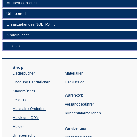
Musikwissenschaft
Urheberrecht
Ein anziehendes NGL T-Shirt
Kinderbücher
Leselust
Shop
Liederbücher
Materialien
(Öffnet
Chor und Bandbücher
Der Katalog
in
einem
Kinderbücher
neuen
Warenkorb
Tab)
Leselust
Versandgebühren
Musicals / Oratorien
Kundeninformationen
Musik und CD´s
Messen
Wir über uns
Urheberrecht
(Öffnet