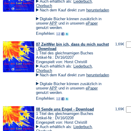
Auch erhältlich als:
Liederbuch
,
Chorbuch
Nach dem Kauf direkt zum
herunterladen
(Öffnet
.
in
Digitale Bücher können zusätzlich in
einem
(Öffnet
(Öffnet
unserer
APP
und in unserem
ePaper
neuen
in
in
genutzt werden.
Tab)
einem
einem
Empfehlen:
neuen
neuen
Tab)
Tab)
07 ZeitWer bin ich, dass du mich suchst
1,69€
- Download
1 Titel des gleichnamigen Buches
Artikel-Nr.: DV16/0207
Eingespielt von: Horst Christill
Auch erhältlich als:
Liederbuch
,
Chorbuch
Nach dem Kauf direkt zum
herunterladen
(Öffnet
.
in
Digitale Bücher können zusätzlich in
einem
(Öffnet
(Öffnet
unserer
APP
und in unserem
ePaper
neuen
in
in
genutzt werden.
Tab)
einem
einem
Empfehlen:
neuen
neuen
Tab)
Tab)
08 Sende uns Engel - Download
1,69€
1 Titel des gleichnamigen Buches
Artikel-Nr.: DV16/0208
Eingespielt von: Horst Christill
Auch erhältlich als:
Liederbuch
,