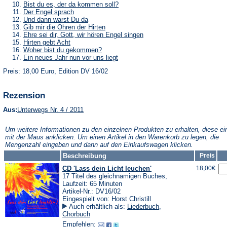
Tab)
neuen
einem
in
(Öffnet
Bist du es, der da kommen soll?
Tab)
neuen
einem
in
(Öffnet
Der Engel sprach
Tab)
neuen
einem
in
(Öffnet
Und dann warst Du da
Tab)
neuen
einem
in
(Öffnet
Gib mir die Ohren der Hirten
Tab)
neuen
einem
in
(Öffnet
Ehre sei dir, Gott, wir hören Engel singen
Tab)
neuen
einem
in
(Öffnet
Hirten gebt Acht
Tab)
neuen
einem
in
(Öffnet
Woher bist du gekommen?
Tab)
neuen
einem
in
(Öffnet
Ein neues Jahr nun vor uns liegt
Tab)
neuen
einem
in
Tab)
neuen
Preis: 18,00 Euro, Edition DV 16/02
einem
Tab)
neuen
Tab)
Rezension
(Öffnet
Aus:
Unterwegs Nr. 4 / 2011
in
einem
Um weitere Informationen zu den einzelnen Produkten zu erhalten, diese ei
neuen
mit der Maus anklicken. Um einen Artikel in den Warenkorb zu legen, die
Tab)
Mengenzahl eingeben und dann auf den Einkaufswagen klicken.
Beschreibung
Preis
CD 'Lass dein Licht leuchen'
18,00€
17 Titel des gleichnamigen Buches,
Laufzeit: 65 Minuten
Artikel-Nr.: DV16/02
Eingespielt von: Horst Christill
Auch erhältlich als:
Liederbuch
,
Chorbuch
Empfehlen: