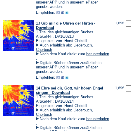
einem
(Öffnet
(Öffnet
unserer
APP
und in unserem
ePaper
neuen
in
in
genutzt werden.
Tab)
einem
einem
Empfehlen:
neuen
neuen
Tab)
Tab)
13 Gib mir die Ohren der Hirten -
1,69€
Download
1 Titel des gleichnamigen Buches
Artikel-Nr.: DV16/0213
Eingespielt von: Horst Christill
Auch erhältlich als:
Liederbuch
,
Chorbuch
Nach dem Kauf direkt zum
herunterladen
(Öffnet
.
in
Digitale Bücher können zusätzlich in
einem
(Öffnet
(Öffnet
unserer
APP
und in unserem
ePaper
neuen
in
in
genutzt werden.
Tab)
einem
einem
Empfehlen:
neuen
neuen
Tab)
Tab)
14 Ehre sei dir, Gott, wir hören Engel
1,69€
singen - Download
1 Titel des gleichnamigen Buches
Artikel-Nr.: DV16/0214
Eingespielt von: Horst Christill
Auch erhältlich als:
Liederbuch
,
Chorbuch
Nach dem Kauf direkt zum
herunterladen
(Öffnet
.
in
Digitale Bücher können zusätzlich in