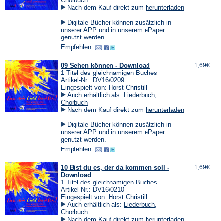
Chorbuch
Nach dem Kauf direkt zum
herunterladen
(Öffnet
.
in
Digitale Bücher können zusätzlich in
einem
(Öffnet
(Öffnet
unserer
APP
und in unserem
ePaper
neuen
in
in
genutzt werden.
Tab)
einem
einem
Empfehlen:
neuen
neuen
Tab)
Tab)
09 Sehen können - Download
1,69€
1 Titel des gleichnamigen Buches
Artikel-Nr.: DV16/0209
Eingespielt von: Horst Christill
Auch erhältlich als:
Liederbuch
,
Chorbuch
Nach dem Kauf direkt zum
herunterladen
(Öffnet
.
in
Digitale Bücher können zusätzlich in
einem
(Öffnet
(Öffnet
unserer
APP
und in unserem
ePaper
neuen
in
in
genutzt werden.
Tab)
einem
einem
Empfehlen:
neuen
neuen
Tab)
Tab)
10 Bist du es, der da kommen soll -
1,69€
Download
1 Titel des gleichnamigen Buches
Artikel-Nr.: DV16/0210
Eingespielt von: Horst Christill
Auch erhältlich als:
Liederbuch
,
Chorbuch
Nach dem Kauf direkt zum
herunterladen