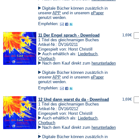
(Öffnet
.
in
Digitale Bücher können zusätzlich in
einem
(Öffnet
(Öffnet
unserer
APP
und in unserem
ePaper
neuen
in
in
genutzt werden.
Tab)
einem
einem
Empfehlen:
neuen
neuen
Tab)
Tab)
11 Der Engel sprach - Download
1,69€
1 Titel des gleichnamigen Buches
Artikel-Nr.: DV16/0211
Eingespielt von: Horst Christill
Auch erhältlich als:
Liederbuch
,
Chorbuch
Nach dem Kauf direkt zum
herunterladen
(Öffnet
.
in
Digitale Bücher können zusätzlich in
einem
(Öffnet
(Öffnet
unserer
APP
und in unserem
ePaper
neuen
in
in
genutzt werden.
Tab)
einem
einem
Empfehlen:
neuen
neuen
Tab)
Tab)
12 Und dann warst du da - Download
1,69€
1 Titel des gleichnamigen Buches
Artikel-Nr.: DV16/0212
Eingespielt von: Horst Christill
Auch erhältlich als:
Liederbuch
,
Chorbuch
Nach dem Kauf direkt zum
herunterladen
(Öffnet
.
in
Digitale Bücher können zusätzlich in