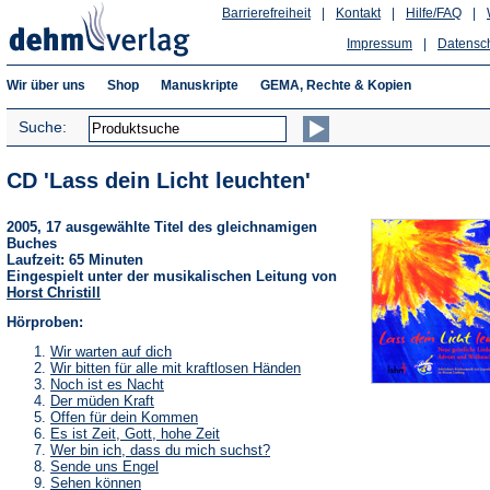
Barrierefreiheit
|
Kontakt
|
Hilfe/FAQ
|
Impressum
|
Datensc
Wir über uns
Shop
Manuskripte
GEMA, Rechte & Kopien
Suche:
CD 'Lass dein Licht leuchten'
2005, 17 ausgewählte Titel des gleichnamigen
Buches
Laufzeit: 65 Minuten
Eingespielt unter der musikalischen Leitung von
Horst Christill
Hörproben:
(Öffnet
Wir warten auf dich
in
(Öffnet
Wir bitten für alle mit kraftlosen Händen
einem
in
(Öffnet
Noch ist es Nacht
neuen
einem
in
(Öffnet
Der müden Kraft
Tab)
neuen
einem
in
(Öffnet
Offen für dein Kommen
Tab)
neuen
einem
in
(Öffnet
Es ist Zeit, Gott, hohe Zeit
Tab)
neuen
einem
in
(Öffnet
Wer bin ich, dass du mich suchst?
Tab)
neuen
einem
in
(Öffnet
Sende uns Engel
Tab)
neuen
einem
in
(Öffnet
Sehen können