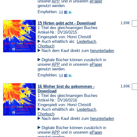
einem
(Öffnet
(Öffnet
unserer
APP
und in unserem
ePaper
neuen
in
in
genutzt werden.
Tab)
einem
einem
Empfehlen:
neuen
neuen
Tab)
Tab)
15 Hirten gebt acht - Download
1,69€
1 Titel des gleichnamigen Buches
Artikel-Nr.: DV16/0215
Eingespielt von: Horst Christill
Auch erhältlich als:
Liederbuch
,
Chorbuch
Nach dem Kauf direkt zum
herunterladen
(Öffnet
.
in
Digitale Bücher können zusätzlich in
einem
(Öffnet
(Öffnet
unserer
APP
und in unserem
ePaper
neuen
in
in
genutzt werden.
Tab)
einem
einem
Empfehlen:
neuen
neuen
Tab)
Tab)
16 Woher bist du gekommen -
1,69€
Download
1 Titel des gleichnamigen Buches
Artikel-Nr.: DV16/0216
Eingespielt von: Horst Christill
Auch erhältlich als:
Liederbuch
,
Chorbuch
Nach dem Kauf direkt zum
herunterladen
(Öffnet
.
in
Digitale Bücher können zusätzlich in
einem
(Öffnet
(Öffnet
unserer
APP
und in unserem
ePaper
neuen
in
in
genutzt werden.