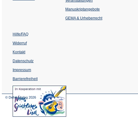
Veranstaltungen
in
einem
Manuskriptangebote
neuen
Tab)
GEMA & Urheberrecht
Hilfe/FAQ
Widerruf
Kontakt
Datenschutz
Impressum
Barrierefreiheit
(Öffnet
in
einem
© Dehm Verlag
2026
neuen
Tab)