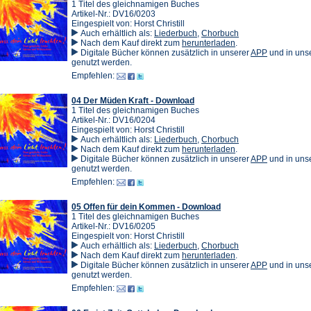
1 Titel des gleichnamigen Buches
Artikel-Nr.: DV16/0203
Eingespielt von: Horst Christill
Auch erhältlich als:
Liederbuch
,
Chorbuch
(Öffnet
Nach dem Kauf direkt zum
herunterladen
.
in
(Öffnet
Digitale Bücher können zusätzlich in unserer
APP
und in un
einem
in
genutzt werden.
neuen
einem
Empfehlen:
Tab)
neuen
Tab)
04 Der Müden Kraft - Download
1 Titel des gleichnamigen Buches
Artikel-Nr.: DV16/0204
Eingespielt von: Horst Christill
Auch erhältlich als:
Liederbuch
,
Chorbuch
(Öffnet
Nach dem Kauf direkt zum
herunterladen
.
in
(Öffnet
Digitale Bücher können zusätzlich in unserer
APP
und in un
einem
in
genutzt werden.
neuen
einem
Empfehlen:
Tab)
neuen
Tab)
05 Offen für dein Kommen - Download
1 Titel des gleichnamigen Buches
Artikel-Nr.: DV16/0205
Eingespielt von: Horst Christill
Auch erhältlich als:
Liederbuch
,
Chorbuch
(Öffnet
Nach dem Kauf direkt zum
herunterladen
.
in
(Öffnet
Digitale Bücher können zusätzlich in unserer
APP
und in un
einem
in
genutzt werden.
neuen
einem
Empfehlen:
Tab)
neuen
Tab)