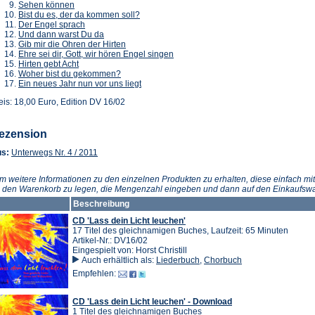
(Öffnet
in
Tab)
neuen
einem
Sehen können
in
einem
Tab)
(Öffnet
neuen
Bist du es, der da kommen soll?
einem
neuen
(Öffnet
in
Tab)
Der Engel sprach
neuen
Tab)
in
(Öffnet
einem
Und dann warst Du da
Tab)
einem
in
(Öffnet
neuen
Gib mir die Ohren der Hirten
neuen
einem
in
Tab)
(Öffnet
Ehre sei dir, Gott, wir hören Engel singen
(Öffnet
Tab)
neuen
einem
in
Hirten gebt Acht
in
Tab)
(Öffnet
neuen
einem
Woher bist du gekommen?
einem
in
Tab)
(Öffnet
neuen
Ein neues Jahr nun vor uns liegt
neuen
einem
in
Tab)
eis: 18,00 Euro, Edition DV 16/02
Tab)
neuen
einem
Tab)
neuen
Tab)
ezension
(Öffnet
s:
Unterwegs Nr. 4 / 2011
in
einem
m weitere Informationen zu den einzelnen Produkten zu erhalten, diese einfach mit
neuen
n den Warenkorb zu legen, die Mengenzahl eingeben und dann auf den Einkaufswa
Tab)
Beschreibung
CD 'Lass dein Licht leuchen'
17 Titel des gleichnamigen Buches, Laufzeit: 65 Minuten
Artikel-Nr.: DV16/02
Eingespielt von: Horst Christill
Auch erhältlich als:
Liederbuch
,
Chorbuch
Empfehlen:
CD 'Lass dein Licht leuchen' - Download
1 Titel des gleichnamigen Buches