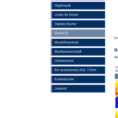
Orgelmusik
Lieder für Kinder
Digitale Bücher
Musik/CD
Pr
Musik/Download
R
Musikwissenschaft
Au
Urheberrecht
U
Ein anziehendes NGL T-Shirt
i
Kinderbücher
Leselust