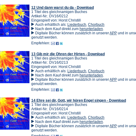
Tab)
12 Und dann warst du da - Download
1 Titel des gleichnamigen Buches
Artikel-Nr.: DV16/0212
Eingespielt von: Horst Christill
Auch erhältlich als:
Liederbuch
,
Chorbuch
(Öffnet
Nach dem Kauf direkt zum
herunterladen
.
in
(Öffnet
Digitale Bücher können zusätzlich in unserer
APP
und in un
einem
in
genutzt werden.
neuen
einem
Empfehlen:
Tab)
neuen
Tab)
13 Gib mir die Ohren der Hirten - Download
1 Titel des gleichnamigen Buches
Artikel-Nr.: DV16/0213
Eingespielt von: Horst Christill
Auch erhältlich als:
Liederbuch
,
Chorbuch
(Öffnet
Nach dem Kauf direkt zum
herunterladen
.
in
(Öffnet
Digitale Bücher können zusätzlich in unserer
APP
und in un
einem
in
genutzt werden.
neuen
einem
Empfehlen:
Tab)
neuen
Tab)
14 Ehre sei dir, Gott, wir hören Engel singen - Download
1 Titel des gleichnamigen Buches
Artikel-Nr.: DV16/0214
Eingespielt von: Horst Christill
Auch erhältlich als:
Liederbuch
,
Chorbuch
(Öffnet
Nach dem Kauf direkt zum
herunterladen
.
in
(Öffnet
Digitale Bücher können zusätzlich in unserer
APP
und in un
einem
in
genutzt werden.
neuen
einem