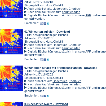
Artikel-Nr.: DV16/0218
Eingespielt von: Horst Christill
Auch erhältlich als:
Liederbuch
,
Chorbuch
(Öffnet
Nach dem Kauf direkt zum
herunterladen
.
in
(Öffnet
Digitale Bücher können zusätzlich in unserer
APP
und in un
einem
in
genutzt werden.
neuen
einem
Empfehlen:
Tab)
neuen
Tab)
01 Wir warten auf dich - Download
1 Titel des gleichnamigen Buches
Artikel-Nr.: DV16/0201
Eingespielt von: Horst Christill
Auch erhältlich als:
Liederbuch
,
Chorbuch
(Öffnet
Nach dem Kauf direkt zum
herunterladen
.
in
(Öffnet
Digitale Bücher können zusätzlich in unserer
APP
und in un
einem
in
genutzt werden.
neuen
einem
Empfehlen:
Tab)
neuen
Tab)
02 Wir bitten für alle mit kraftlosen Händen - Download
1 Titel des gleichnamigen Buches
Artikel-Nr.: DV16/0202
Eingespielt von: Horst Christill
Auch erhältlich als:
Liederbuch
,
Chorbuch
(Öffnet
Nach dem Kauf direkt zum
herunterladen
.
in
(Öffnet
Digitale Bücher können zusätzlich in unserer
APP
und in un
einem
in
genutzt werden.
neuen
einem
Empfehlen:
Tab)
neuen
Tab)
03 Noch ist es Nacht - Download