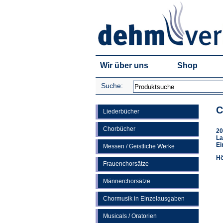
Wir über uns
Shop
Suche:
C
Liederbücher
Chorbücher
20
La
Ei
Messen / Geistliche Werke
Hö
Frauenchorsätze
Männerchorsätze
Chormusik in Einzelausgaben
Musicals / Oratorien