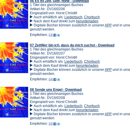
06 Es ist Zeit, Gott, hohe - Download
1 Titel des gleichnamigen Buches
Artikel-Nr.: DV16/0206
Eingespielt von: Horst Christill
Auch erhältlich als:
Liederbuch
,
Chorbuch
(Öffnet
Nach dem Kauf direkt zum
herunterladen
.
in
(Öffnet
Digitale Bücher können zusätzlich in unserer
APP
und in un
einem
in
genutzt werden.
neuen
einem
Empfehlen:
Tab)
neuen
Tab)
07 ZeitWer bin ich, dass du mich suchst - Download
1 Titel des gleichnamigen Buches
Artikel-Nr.: DV16/0207
Eingespielt von: Horst Christill
Auch erhältlich als:
Liederbuch
,
Chorbuch
(Öffnet
Nach dem Kauf direkt zum
herunterladen
.
in
(Öffnet
Digitale Bücher können zusätzlich in unserer
APP
und in un
einem
in
genutzt werden.
neuen
einem
Empfehlen:
Tab)
neuen
Tab)
08 Sende uns Engel - Download
1 Titel des gleichnamigen Buches
Artikel-Nr.: DV16/0208
Eingespielt von: Horst Christill
Auch erhältlich als:
Liederbuch
,
Chorbuch
(Öffnet
Nach dem Kauf direkt zum
herunterladen
.
in
(Öffnet
Digitale Bücher können zusätzlich in unserer
APP
und in un
einem
in
genutzt werden.
neuen
einem
Empfehlen:
Tab)
neuen