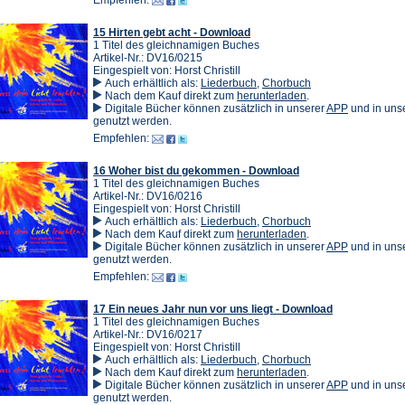
Empfehlen:
Tab)
neuen
Tab)
15 Hirten gebt acht - Download
1 Titel des gleichnamigen Buches
Artikel-Nr.: DV16/0215
Eingespielt von: Horst Christill
Auch erhältlich als:
Liederbuch
,
Chorbuch
(Öffnet
Nach dem Kauf direkt zum
herunterladen
.
in
(Öffnet
Digitale Bücher können zusätzlich in unserer
APP
und in un
einem
in
genutzt werden.
neuen
einem
Empfehlen:
Tab)
neuen
Tab)
16 Woher bist du gekommen - Download
1 Titel des gleichnamigen Buches
Artikel-Nr.: DV16/0216
Eingespielt von: Horst Christill
Auch erhältlich als:
Liederbuch
,
Chorbuch
(Öffnet
Nach dem Kauf direkt zum
herunterladen
.
in
(Öffnet
Digitale Bücher können zusätzlich in unserer
APP
und in un
einem
in
genutzt werden.
neuen
einem
Empfehlen:
Tab)
neuen
Tab)
17 Ein neues Jahr nun vor uns liegt - Download
1 Titel des gleichnamigen Buches
Artikel-Nr.: DV16/0217
Eingespielt von: Horst Christill
Auch erhältlich als:
Liederbuch
,
Chorbuch
(Öffnet
Nach dem Kauf direkt zum
herunterladen
.
in
(Öffnet
Digitale Bücher können zusätzlich in unserer
APP
und in un
einem
in
genutzt werden.