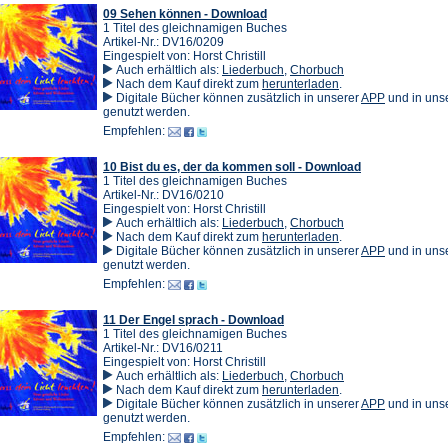
Tab)
09 Sehen können - Download
1 Titel des gleichnamigen Buches
Artikel-Nr.: DV16/0209
Eingespielt von: Horst Christill
Auch erhältlich als:
Liederbuch
,
Chorbuch
(Öffnet
Nach dem Kauf direkt zum
herunterladen
.
in
(Öffnet
Digitale Bücher können zusätzlich in unserer
APP
und in un
einem
in
genutzt werden.
neuen
einem
Empfehlen:
Tab)
neuen
Tab)
10 Bist du es, der da kommen soll - Download
1 Titel des gleichnamigen Buches
Artikel-Nr.: DV16/0210
Eingespielt von: Horst Christill
Auch erhältlich als:
Liederbuch
,
Chorbuch
(Öffnet
Nach dem Kauf direkt zum
herunterladen
.
in
(Öffnet
Digitale Bücher können zusätzlich in unserer
APP
und in un
einem
in
genutzt werden.
neuen
einem
Empfehlen:
Tab)
neuen
Tab)
11 Der Engel sprach - Download
1 Titel des gleichnamigen Buches
Artikel-Nr.: DV16/0211
Eingespielt von: Horst Christill
Auch erhältlich als:
Liederbuch
,
Chorbuch
(Öffnet
Nach dem Kauf direkt zum
herunterladen
.
in
(Öffnet
Digitale Bücher können zusätzlich in unserer
APP
und in un
einem
in
genutzt werden.
neuen
einem
Empfehlen:
Tab)
neuen