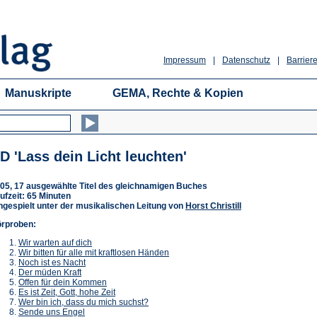
Impressum
|
Datenschutz
|
Barriere
Manuskripte
GEMA, Rechte & Kopien
D 'Lass dein Licht leuchten'
05, 17 ausgewählte Titel des gleichnamigen Buches
ufzeit: 65 Minuten
ngespielt unter der musikalischen Leitung von
Horst Christill
rproben:
(Öffnet
Wir warten auf dich
in
(Öffnet
Wir bitten für alle mit kraftlosen Händen
(Öffnet
einem
in
Noch ist es Nacht
(Öffnet
in
neuen
einem
Der müden Kraft
in
einem
Tab)
(Öffnet
neuen
Offen für dein Kommen
einem
neuen
in
(Öffnet
Tab)
Es ist Zeit, Gott, hohe Zeit
neuen
Tab)
einem
in
(Öffnet
Wer bin ich, dass du mich suchst?
Tab)
(Öffnet
neuen
einem
in
Sende uns Engel