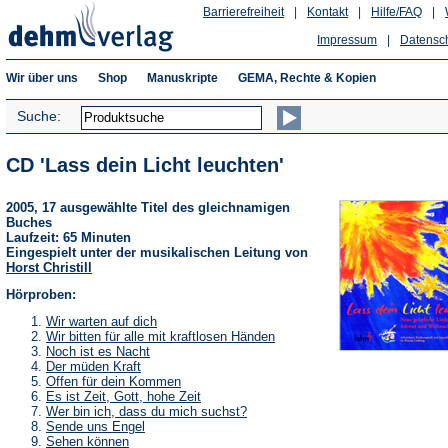
Barrierefreiheit
|
Kontakt
|
Hilfe/FAQ
|
Impressum
|
Datensc
Wir über uns
Shop
Manuskripte
GEMA, Rechte & Kopien
Suche:
CD 'Lass dein Licht leuchten'
2005, 17 ausgewählte Titel des gleichnamigen
Buches
Laufzeit: 65 Minuten
Eingespielt unter der musikalischen Leitung von
Horst Christill
Hörproben:
(Öffnet
Wir warten auf dich
in
(Öffnet
Wir bitten für alle mit kraftlosen Händen
einem
in
(Öffnet
Noch ist es Nacht
neuen
einem
in
(Öffnet
Der müden Kraft
Tab)
neuen
einem
in
(Öffnet
Offen für dein Kommen
Tab)
neuen
einem
in
(Öffnet
Es ist Zeit, Gott, hohe Zeit
Tab)
neuen
einem
in
(Öffnet
Wer bin ich, dass du mich suchst?
Tab)
neuen
einem
in
(Öffnet
Sende uns Engel
Tab)
neuen
einem
in
(Öffnet
Sehen können