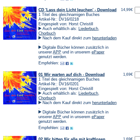
CD 'Lass dein Licht leuchen' - Download
14,99€
1 Titel des gleichnamigen Buches
Artikel-Nr.: DV16/0218
Eingespielt von: Horst Christill
Auch erhältlich als:
Liederbuch
,
Chorbuch
Nach dem Kauf direkt zum
herunterladen
(Öffnet
.
in
Digitale Bücher können zusätzlich in
einem
(Öffnet
(Öffnet
unserer
APP
und in unserem
ePaper
neuen
in
in
genutzt werden.
Tab)
einem
einem
Empfehlen:
neuen
neuen
Tab)
Tab)
01 Wir warten auf dich - Download
1,69€
1 Titel des gleichnamigen Buches
Artikel-Nr.: DV16/0201
Eingespielt von: Horst Christill
Auch erhältlich als:
Liederbuch
,
Chorbuch
Nach dem Kauf direkt zum
herunterladen
(Öffnet
.
in
Digitale Bücher können zusätzlich in
einem
(Öffnet
(Öffnet
unserer
APP
und in unserem
ePaper
neuen
in
in
genutzt werden.
Tab)
einem
einem
Empfehlen:
neuen
neuen
Tab)
Tab)
02 Wir bitten für alle mit kraftlosen
1,69€