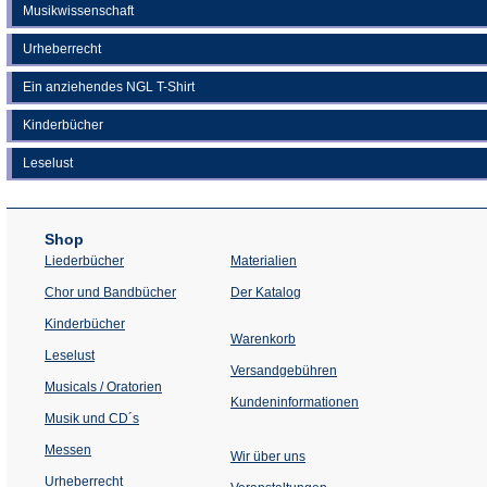
Musikwissenschaft
Urheberrecht
Ein anziehendes NGL T-Shirt
Kinderbücher
Leselust
Shop
Liederbücher
Materialien
(Öffnet
Chor und Bandbücher
Der Katalog
in
einem
Kinderbücher
neuen
Warenkorb
Tab)
Leselust
Versandgebühren
Musicals / Oratorien
Kundeninformationen
Musik und CD´s
Messen
Wir über uns
Urheberrecht
(Öffnet