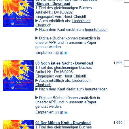
Händen - Download
1 Titel des gleichnamigen Buches
Artikel-Nr.: DV16/0202
Eingespielt von: Horst Christill
Auch erhältlich als:
Liederbuch
,
Chorbuch
Nach dem Kauf direkt zum
herunterladen
(Öffnet
.
in
Digitale Bücher können zusätzlich in
einem
(Öffnet
(Öffnet
unserer
APP
und in unserem
ePaper
neuen
in
in
genutzt werden.
Tab)
einem
einem
Empfehlen:
neuen
neuen
Tab)
Tab)
03 Noch ist es Nacht - Download
1,69€
1 Titel des gleichnamigen Buches
Artikel-Nr.: DV16/0203
Eingespielt von: Horst Christill
Auch erhältlich als:
Liederbuch
,
Chorbuch
Nach dem Kauf direkt zum
herunterladen
(Öffnet
.
in
Digitale Bücher können zusätzlich in
einem
(Öffnet
(Öffnet
unserer
APP
und in unserem
ePaper
neuen
in
in
genutzt werden.
Tab)
einem
einem
Empfehlen:
neuen
neuen
Tab)
Tab)
04 Der Müden Kraft - Download
1,69€
1 Titel des gleichnamigen Buches