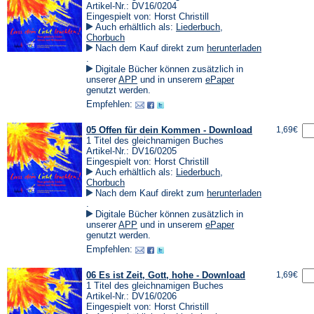
Artikel-Nr.: DV16/0204
Eingespielt von: Horst Christill
Auch erhältlich als:
Liederbuch
,
Chorbuch
Nach dem Kauf direkt zum
herunterladen
(Öffnet
.
in
Digitale Bücher können zusätzlich in
einem
(Öffnet
(Öffnet
unserer
APP
und in unserem
ePaper
neuen
in
in
genutzt werden.
Tab)
einem
einem
Empfehlen:
neuen
neuen
Tab)
Tab)
05 Offen für dein Kommen - Download
1,69€
1 Titel des gleichnamigen Buches
Artikel-Nr.: DV16/0205
Eingespielt von: Horst Christill
Auch erhältlich als:
Liederbuch
,
Chorbuch
Nach dem Kauf direkt zum
herunterladen
(Öffnet
.
in
Digitale Bücher können zusätzlich in
einem
(Öffnet
(Öffnet
unserer
APP
und in unserem
ePaper
neuen
in
in
genutzt werden.
Tab)
einem
einem
Empfehlen:
neuen
neuen
Tab)
Tab)
06 Es ist Zeit, Gott, hohe - Download
1,69€
1 Titel des gleichnamigen Buches
Artikel-Nr.: DV16/0206
Eingespielt von: Horst Christill