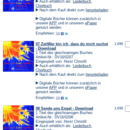
Auch erhältlich als:
Liederbuch
,
Chorbuch
Nach dem Kauf direkt zum
herunterladen
(Öffnet
.
in
Digitale Bücher können zusätzlich in
einem
(Öffnet
(Öffnet
unserer
APP
und in unserem
ePaper
neuen
in
in
genutzt werden.
Tab)
einem
einem
Empfehlen:
neuen
neuen
Tab)
Tab)
07 ZeitWer bin ich, dass du mich suchst
1,69€
- Download
1 Titel des gleichnamigen Buches
Artikel-Nr.: DV16/0207
Eingespielt von: Horst Christill
Auch erhältlich als:
Liederbuch
,
Chorbuch
Nach dem Kauf direkt zum
herunterladen
(Öffnet
.
in
Digitale Bücher können zusätzlich in
einem
(Öffnet
(Öffnet
unserer
APP
und in unserem
ePaper
neuen
in
in
genutzt werden.
Tab)
einem
einem
Empfehlen:
neuen
neuen
Tab)
Tab)
08 Sende uns Engel - Download
1,69€
1 Titel des gleichnamigen Buches
Artikel-Nr.: DV16/0208
Eingespielt von: Horst Christill
Auch erhältlich als:
Liederbuch
,