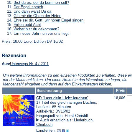
Tab)
neuen
einem
in
(Öffnet
Bist du es, der da kommen soll?
Tab)
neuen
einem
in
(Öffnet
Der Engel sprach
Tab)
neuen
einem
in
(Öffnet
Und dann warst Du da
Tab)
neuen
einem
in
(Öffnet
Gib mir die Ohren der Hirten
Tab)
neuen
einem
in
(Öffnet
Ehre sei dir, Gott, wir hören Engel singen
Tab)
neuen
einem
in
(Öffnet
Hirten gebt Acht
Tab)
neuen
einem
in
(Öffnet
Woher bist du gekommen?
Tab)
neuen
einem
in
(Öffnet
Ein neues Jahr nun vor uns liegt
Tab)
neuen
einem
in
Tab)
neuen
Preis: 18,00 Euro, Edition DV 16/02
einem
Tab)
neuen
Tab)
Rezension
(Öffnet
Aus:
Unterwegs Nr. 4 / 2011
in
einem
Um weitere Informationen zu den einzelnen Produkten zu erhalten, diese ei
neuen
mit der Maus anklicken. Um einen Artikel in den Warenkorb zu legen, die
Tab)
Mengenzahl eingeben und dann auf den Einkaufswagen klicken.
Beschreibung
Preis
CD 'Lass dein Licht leuchen'
18,00€
17 Titel des gleichnamigen Buches,
Laufzeit: 65 Minuten
Artikel-Nr.: DV16/02
Eingespielt von: Horst Christill
Auch erhältlich als:
Liederbuch
,
Chorbuch
Empfehlen: