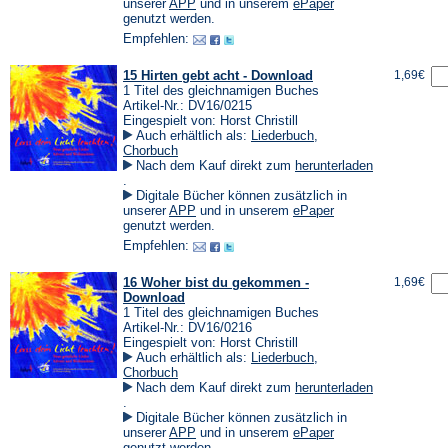
einem
(Öffnet
(Öffnet
unserer
APP
und in unserem
ePaper
neuen
in
in
genutzt werden.
Tab)
einem
einem
Empfehlen:
neuen
neuen
Tab)
Tab)
15 Hirten gebt acht - Download
1,69€
1 Titel des gleichnamigen Buches
Artikel-Nr.: DV16/0215
Eingespielt von: Horst Christill
Auch erhältlich als:
Liederbuch
,
Chorbuch
Nach dem Kauf direkt zum
herunterladen
(Öffnet
.
in
Digitale Bücher können zusätzlich in
einem
(Öffnet
(Öffnet
unserer
APP
und in unserem
ePaper
neuen
in
in
genutzt werden.
Tab)
einem
einem
Empfehlen:
neuen
neuen
Tab)
Tab)
16 Woher bist du gekommen -
1,69€
Download
1 Titel des gleichnamigen Buches
Artikel-Nr.: DV16/0216
Eingespielt von: Horst Christill
Auch erhältlich als:
Liederbuch
,
Chorbuch
Nach dem Kauf direkt zum
herunterladen
(Öffnet
.
in
Digitale Bücher können zusätzlich in
einem
(Öffnet
(Öffnet
unserer
APP
und in unserem
ePaper
neuen
in
in
genutzt werden.