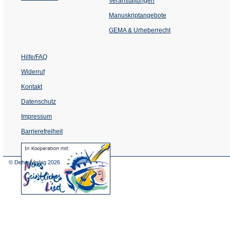
Veranstaltungen
in
einem
Manuskriptangebote
neuen
Tab)
GEMA & Urheberrecht
Hilfe/FAQ
Widerruf
Kontakt
Datenschutz
Impressum
Barrierefreiheit
(Öffnet
in
einem
© Dehm Verlag
2026
neuen
Tab)