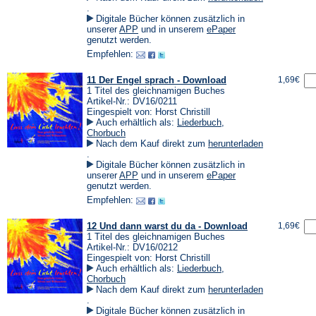
(Öffnet
.
in
Digitale Bücher können zusätzlich in
einem
(Öffnet
(Öffnet
unserer
APP
und in unserem
ePaper
neuen
in
in
genutzt werden.
Tab)
einem
einem
Empfehlen:
neuen
neuen
Tab)
Tab)
11 Der Engel sprach - Download
1,69€
1 Titel des gleichnamigen Buches
Artikel-Nr.: DV16/0211
Eingespielt von: Horst Christill
Auch erhältlich als:
Liederbuch
,
Chorbuch
Nach dem Kauf direkt zum
herunterladen
(Öffnet
.
in
Digitale Bücher können zusätzlich in
einem
(Öffnet
(Öffnet
unserer
APP
und in unserem
ePaper
neuen
in
in
genutzt werden.
Tab)
einem
einem
Empfehlen:
neuen
neuen
Tab)
Tab)
12 Und dann warst du da - Download
1,69€
1 Titel des gleichnamigen Buches
Artikel-Nr.: DV16/0212
Eingespielt von: Horst Christill
Auch erhältlich als:
Liederbuch
,
Chorbuch
Nach dem Kauf direkt zum
herunterladen
(Öffnet
.
in
Digitale Bücher können zusätzlich in