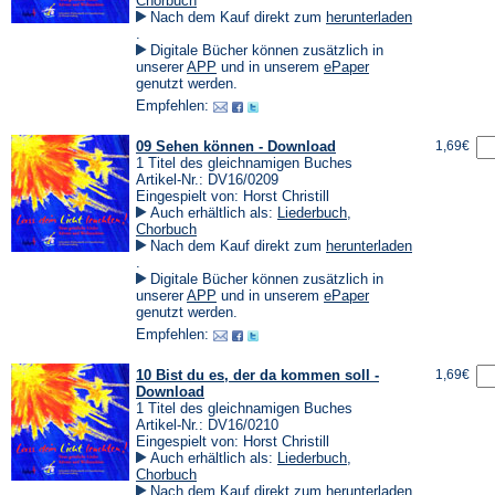
Chorbuch
Nach dem Kauf direkt zum
herunterladen
(Öffnet
.
in
Digitale Bücher können zusätzlich in
einem
(Öffnet
(Öffnet
unserer
APP
und in unserem
ePaper
neuen
in
in
genutzt werden.
Tab)
einem
einem
Empfehlen:
neuen
neuen
Tab)
Tab)
09 Sehen können - Download
1,69€
1 Titel des gleichnamigen Buches
Artikel-Nr.: DV16/0209
Eingespielt von: Horst Christill
Auch erhältlich als:
Liederbuch
,
Chorbuch
Nach dem Kauf direkt zum
herunterladen
(Öffnet
.
in
Digitale Bücher können zusätzlich in
einem
(Öffnet
(Öffnet
unserer
APP
und in unserem
ePaper
neuen
in
in
genutzt werden.
Tab)
einem
einem
Empfehlen:
neuen
neuen
Tab)
Tab)
10 Bist du es, der da kommen soll -
1,69€
Download
1 Titel des gleichnamigen Buches
Artikel-Nr.: DV16/0210
Eingespielt von: Horst Christill
Auch erhältlich als:
Liederbuch
,
Chorbuch
Nach dem Kauf direkt zum
herunterladen