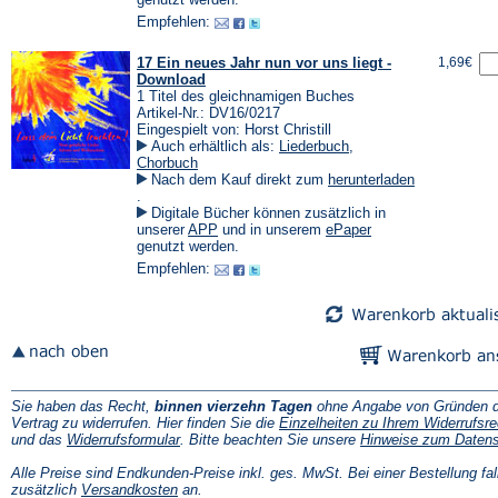
Tab)
einem
einem
Empfehlen:
neuen
neuen
Tab)
Tab)
17 Ein neues Jahr nun vor uns liegt -
1,69€
Download
1 Titel des gleichnamigen Buches
Artikel-Nr.: DV16/0217
Eingespielt von: Horst Christill
Auch erhältlich als:
Liederbuch
,
Chorbuch
Nach dem Kauf direkt zum
herunterladen
(Öffnet
.
in
Digitale Bücher können zusätzlich in
einem
(Öffnet
(Öffnet
unserer
APP
und in unserem
ePaper
neuen
in
in
genutzt werden.
Tab)
einem
einem
Empfehlen:
neuen
neuen
Tab)
Tab)
Sie haben das Recht,
binnen vierzehn Tagen
ohne Angabe von Gründen d
Vertrag zu widerrufen. Hier finden Sie die
Einzelheiten zu Ihrem Widerrufsre
(Öffnet
und das
Widerrufsformular
. Bitte beachten Sie unsere
Hinweise zum Daten
in
einem
Alle Preise sind Endkunden-Preise inkl. ges. MwSt. Bei einer Bestellung fal
neuen
(Öffnet
zusätzlich
Versandkosten
an.