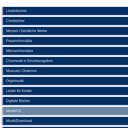
Tab)
in
einem
neuen
Liederbücher
Tab)
Chorbücher
Messen / Geistliche Werke
Frauenchorsätze
Männerchorsätze
Chormusik in Einzelausgaben
Musicals / Oratorien
Orgelmusik
Lieder für Kinder
Digitale Bücher
Musik/CD
Musik/Download