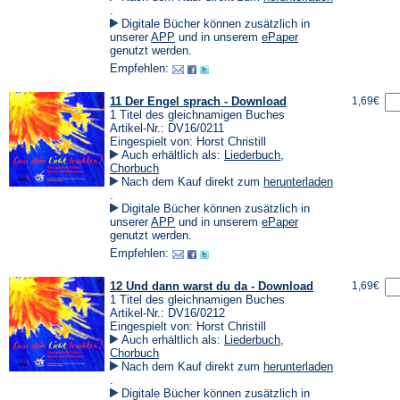
(Öffnet
.
in
Digitale Bücher können zusätzlich in
einem
(Öffnet
(Öffnet
unserer
APP
und in unserem
ePaper
neuen
in
in
genutzt werden.
Tab)
einem
einem
Empfehlen:
neuen
neuen
Tab)
Tab)
11 Der Engel sprach - Download
1,69€
1 Titel des gleichnamigen Buches
Artikel-Nr.: DV16/0211
Eingespielt von: Horst Christill
Auch erhältlich als:
Liederbuch
,
Chorbuch
Nach dem Kauf direkt zum
herunterladen
(Öffnet
.
in
Digitale Bücher können zusätzlich in
einem
(Öffnet
(Öffnet
unserer
APP
und in unserem
ePaper
neuen
in
in
genutzt werden.
Tab)
einem
einem
Empfehlen:
neuen
neuen
Tab)
Tab)
12 Und dann warst du da - Download
1,69€
1 Titel des gleichnamigen Buches
Artikel-Nr.: DV16/0212
Eingespielt von: Horst Christill
Auch erhältlich als:
Liederbuch
,
Chorbuch
Nach dem Kauf direkt zum
herunterladen
(Öffnet
.
in
Digitale Bücher können zusätzlich in