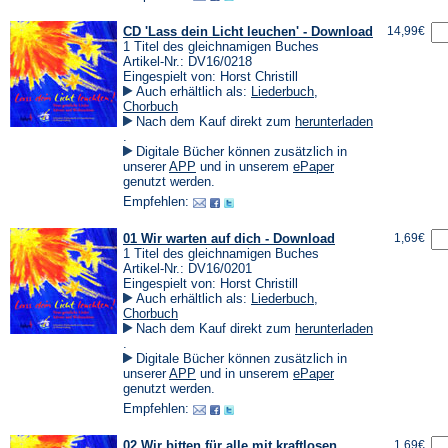
CD 'Lass dein Licht leuchen' - Download
14,99€
1 Titel des gleichnamigen Buches
Artikel-Nr.: DV16/0218
Eingespielt von: Horst Christill
Auch erhältlich als:
Liederbuch
,
Chorbuch
Nach dem Kauf direkt zum
herunterladen
(Öffnet
.
in
Digitale Bücher können zusätzlich in
einem
(Öffnet
(Öffnet
unserer
APP
und in unserem
ePaper
neuen
in
in
genutzt werden.
Tab)
einem
einem
Empfehlen:
neuen
neuen
Tab)
Tab)
01 Wir warten auf dich - Download
1,69€
1 Titel des gleichnamigen Buches
Artikel-Nr.: DV16/0201
Eingespielt von: Horst Christill
Auch erhältlich als:
Liederbuch
,
Chorbuch
Nach dem Kauf direkt zum
herunterladen
(Öffnet
.
in
Digitale Bücher können zusätzlich in
einem
(Öffnet
(Öffnet
unserer
APP
und in unserem
ePaper
neuen
in
in
genutzt werden.
Tab)
einem
einem
Empfehlen:
neuen
neuen
Tab)
Tab)
02 Wir bitten für alle mit kraftlosen
1,69€