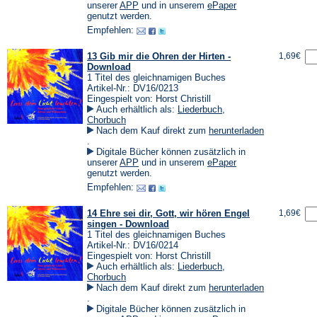
einem
(Öffnet
(Öffnet
unserer
APP
und in unserem
ePaper
neuen
in
in
genutzt werden.
Tab)
einem
einem
Empfehlen:
neuen
neuen
Tab)
Tab)
13 Gib mir die Ohren der Hirten -
1,69€
Download
1 Titel des gleichnamigen Buches
Artikel-Nr.: DV16/0213
Eingespielt von: Horst Christill
Auch erhältlich als:
Liederbuch
,
Chorbuch
Nach dem Kauf direkt zum
herunterladen
(Öffnet
.
in
Digitale Bücher können zusätzlich in
einem
(Öffnet
(Öffnet
unserer
APP
und in unserem
ePaper
neuen
in
in
genutzt werden.
Tab)
einem
einem
Empfehlen:
neuen
neuen
Tab)
Tab)
14 Ehre sei dir, Gott, wir hören Engel
1,69€
singen - Download
1 Titel des gleichnamigen Buches
Artikel-Nr.: DV16/0214
Eingespielt von: Horst Christill
Auch erhältlich als:
Liederbuch
,
Chorbuch
Nach dem Kauf direkt zum
herunterladen
(Öffnet
.
in
Digitale Bücher können zusätzlich in