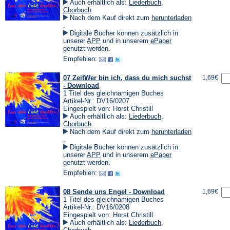
Auch erhältlich als:
Liederbuch
,
Chorbuch
Nach dem Kauf direkt zum
herunterladen
(Öffnet
.
in
Digitale Bücher können zusätzlich in
einem
(Öffnet
(Öffnet
unserer
APP
und in unserem
ePaper
neuen
in
in
genutzt werden.
Tab)
einem
einem
Empfehlen:
neuen
neuen
Tab)
Tab)
07 ZeitWer bin ich, dass du mich suchst
1,69€
- Download
1 Titel des gleichnamigen Buches
Artikel-Nr.: DV16/0207
Eingespielt von: Horst Christill
Auch erhältlich als:
Liederbuch
,
Chorbuch
Nach dem Kauf direkt zum
herunterladen
(Öffnet
.
in
Digitale Bücher können zusätzlich in
einem
(Öffnet
(Öffnet
unserer
APP
und in unserem
ePaper
neuen
in
in
genutzt werden.
Tab)
einem
einem
Empfehlen:
neuen
neuen
Tab)
Tab)
08 Sende uns Engel - Download
1,69€
1 Titel des gleichnamigen Buches
Artikel-Nr.: DV16/0208
Eingespielt von: Horst Christill
Auch erhältlich als:
Liederbuch
,