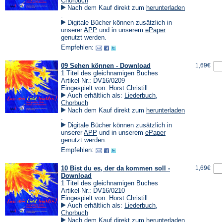
Chorbuch
Nach dem Kauf direkt zum
herunterladen
(Öffnet
.
in
Digitale Bücher können zusätzlich in
einem
(Öffnet
(Öffnet
unserer
APP
und in unserem
ePaper
neuen
in
in
genutzt werden.
Tab)
einem
einem
Empfehlen:
neuen
neuen
Tab)
Tab)
09 Sehen können - Download
1,69€
1 Titel des gleichnamigen Buches
Artikel-Nr.: DV16/0209
Eingespielt von: Horst Christill
Auch erhältlich als:
Liederbuch
,
Chorbuch
Nach dem Kauf direkt zum
herunterladen
(Öffnet
.
in
Digitale Bücher können zusätzlich in
einem
(Öffnet
(Öffnet
unserer
APP
und in unserem
ePaper
neuen
in
in
genutzt werden.
Tab)
einem
einem
Empfehlen:
neuen
neuen
Tab)
Tab)
10 Bist du es, der da kommen soll -
1,69€
Download
1 Titel des gleichnamigen Buches
Artikel-Nr.: DV16/0210
Eingespielt von: Horst Christill
Auch erhältlich als:
Liederbuch
,
Chorbuch
Nach dem Kauf direkt zum
herunterladen