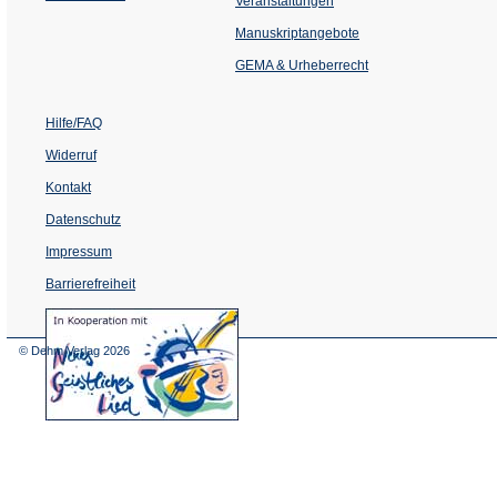
Veranstaltungen
in
einem
Manuskriptangebote
neuen
Tab)
GEMA & Urheberrecht
Hilfe/FAQ
Widerruf
Kontakt
Datenschutz
Impressum
Barrierefreiheit
(Öffnet
in
einem
© Dehm Verlag
2026
neuen
Tab)