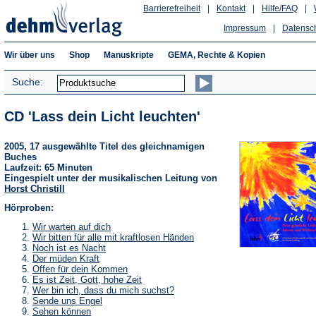
Barrierefreiheit
|
Kontakt
|
Hilfe/FAQ
|
Impressum
|
Datensc
Wir über uns
Shop
Manuskripte
GEMA, Rechte & Kopien
Suche:
CD 'Lass dein Licht leuchten'
2005, 17 ausgewählte Titel des gleichnamigen
Buches
Laufzeit: 65 Minuten
Eingespielt unter der musikalischen Leitung von
Horst Christill
Hörproben:
(Öffnet
Wir warten auf dich
in
(Öffnet
Wir bitten für alle mit kraftlosen Händen
einem
in
(Öffnet
Noch ist es Nacht
neuen
einem
in
(Öffnet
Der müden Kraft
Tab)
neuen
einem
in
(Öffnet
Offen für dein Kommen
Tab)
neuen
einem
in
(Öffnet
Es ist Zeit, Gott, hohe Zeit
Tab)
neuen
einem
in
(Öffnet
Wer bin ich, dass du mich suchst?
Tab)
neuen
einem
in
(Öffnet
Sende uns Engel
Tab)
neuen
einem
in
(Öffnet
Sehen können