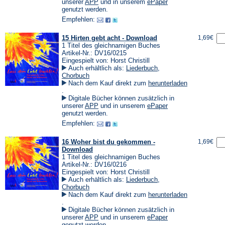
einem
(Öffnet
(Öffnet
unserer
APP
und in unserem
ePaper
neuen
in
in
genutzt werden.
Tab)
einem
einem
Empfehlen:
neuen
neuen
Tab)
Tab)
15 Hirten gebt acht - Download
1,69€
1 Titel des gleichnamigen Buches
Artikel-Nr.: DV16/0215
Eingespielt von: Horst Christill
Auch erhältlich als:
Liederbuch
,
Chorbuch
Nach dem Kauf direkt zum
herunterladen
(Öffnet
.
in
Digitale Bücher können zusätzlich in
einem
(Öffnet
(Öffnet
unserer
APP
und in unserem
ePaper
neuen
in
in
genutzt werden.
Tab)
einem
einem
Empfehlen:
neuen
neuen
Tab)
Tab)
16 Woher bist du gekommen -
1,69€
Download
1 Titel des gleichnamigen Buches
Artikel-Nr.: DV16/0216
Eingespielt von: Horst Christill
Auch erhältlich als:
Liederbuch
,
Chorbuch
Nach dem Kauf direkt zum
herunterladen
(Öffnet
.
in
Digitale Bücher können zusätzlich in
einem
(Öffnet
(Öffnet
unserer
APP
und in unserem
ePaper
neuen
in
in
genutzt werden.