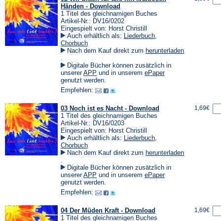
Händen - Download
1 Titel des gleichnamigen Buches
Artikel-Nr.: DV16/0202
Eingespielt von: Horst Christill
Auch erhältlich als:
Liederbuch
,
Chorbuch
Nach dem Kauf direkt zum
herunterladen
(Öffnet
.
in
Digitale Bücher können zusätzlich in
einem
(Öffnet
(Öffnet
unserer
APP
und in unserem
ePaper
neuen
in
in
genutzt werden.
Tab)
einem
einem
Empfehlen:
neuen
neuen
Tab)
Tab)
03 Noch ist es Nacht - Download
1,69€
1 Titel des gleichnamigen Buches
Artikel-Nr.: DV16/0203
Eingespielt von: Horst Christill
Auch erhältlich als:
Liederbuch
,
Chorbuch
Nach dem Kauf direkt zum
herunterladen
(Öffnet
.
in
Digitale Bücher können zusätzlich in
einem
(Öffnet
(Öffnet
unserer
APP
und in unserem
ePaper
neuen
in
in
genutzt werden.
Tab)
einem
einem
Empfehlen:
neuen
neuen
Tab)
Tab)
04 Der Müden Kraft - Download
1,69€
1 Titel des gleichnamigen Buches