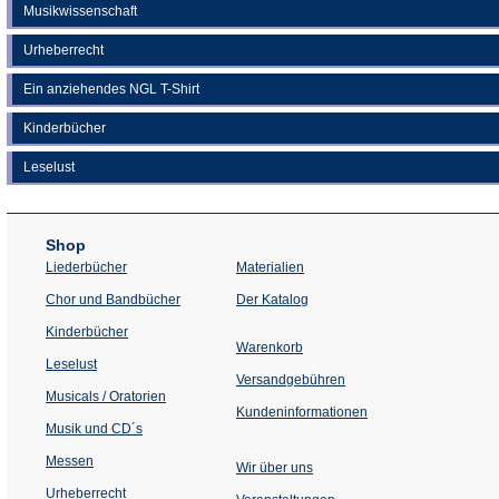
Musikwissenschaft
Urheberrecht
Ein anziehendes NGL T-Shirt
Kinderbücher
Leselust
Shop
Liederbücher
Materialien
(Öffnet
Chor und Bandbücher
Der Katalog
in
einem
Kinderbücher
neuen
Warenkorb
Tab)
Leselust
Versandgebühren
Musicals / Oratorien
Kundeninformationen
Musik und CD´s
Messen
Wir über uns
Urheberrecht
(Öffnet