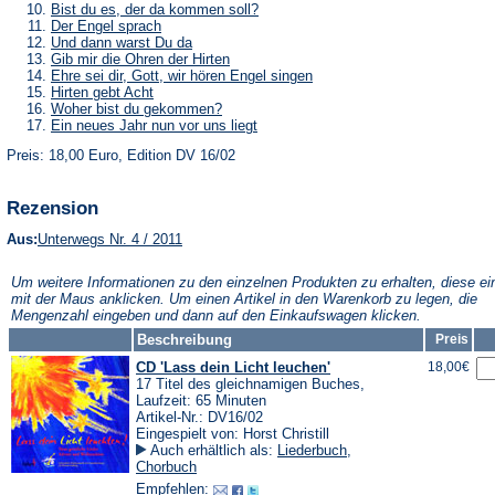
Tab)
neuen
einem
in
(Öffnet
Bist du es, der da kommen soll?
Tab)
neuen
einem
in
(Öffnet
Der Engel sprach
Tab)
neuen
einem
in
(Öffnet
Und dann warst Du da
Tab)
neuen
einem
in
(Öffnet
Gib mir die Ohren der Hirten
Tab)
neuen
einem
in
(Öffnet
Ehre sei dir, Gott, wir hören Engel singen
Tab)
neuen
einem
in
(Öffnet
Hirten gebt Acht
Tab)
neuen
einem
in
(Öffnet
Woher bist du gekommen?
Tab)
neuen
einem
in
(Öffnet
Ein neues Jahr nun vor uns liegt
Tab)
neuen
einem
in
Tab)
neuen
Preis: 18,00 Euro, Edition DV 16/02
einem
Tab)
neuen
Tab)
Rezension
(Öffnet
Aus:
Unterwegs Nr. 4 / 2011
in
einem
Um weitere Informationen zu den einzelnen Produkten zu erhalten, diese ei
neuen
mit der Maus anklicken. Um einen Artikel in den Warenkorb zu legen, die
Tab)
Mengenzahl eingeben und dann auf den Einkaufswagen klicken.
Beschreibung
Preis
CD 'Lass dein Licht leuchen'
18,00€
17 Titel des gleichnamigen Buches,
Laufzeit: 65 Minuten
Artikel-Nr.: DV16/02
Eingespielt von: Horst Christill
Auch erhältlich als:
Liederbuch
,
Chorbuch
Empfehlen: