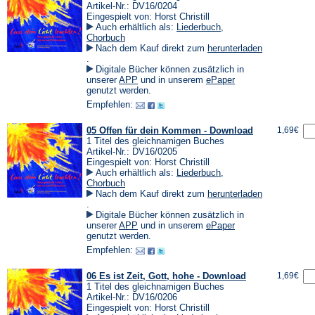
Artikel-Nr.: DV16/0204
Eingespielt von: Horst Christill
Auch erhältlich als:
Liederbuch
,
Chorbuch
Nach dem Kauf direkt zum
herunterladen
(Öffnet
.
in
Digitale Bücher können zusätzlich in
einem
(Öffnet
(Öffnet
unserer
APP
und in unserem
ePaper
neuen
in
in
genutzt werden.
Tab)
einem
einem
Empfehlen:
neuen
neuen
Tab)
Tab)
05 Offen für dein Kommen - Download
1,69€
1 Titel des gleichnamigen Buches
Artikel-Nr.: DV16/0205
Eingespielt von: Horst Christill
Auch erhältlich als:
Liederbuch
,
Chorbuch
Nach dem Kauf direkt zum
herunterladen
(Öffnet
.
in
Digitale Bücher können zusätzlich in
einem
(Öffnet
(Öffnet
unserer
APP
und in unserem
ePaper
neuen
in
in
genutzt werden.
Tab)
einem
einem
Empfehlen:
neuen
neuen
Tab)
Tab)
06 Es ist Zeit, Gott, hohe - Download
1,69€
1 Titel des gleichnamigen Buches
Artikel-Nr.: DV16/0206
Eingespielt von: Horst Christill