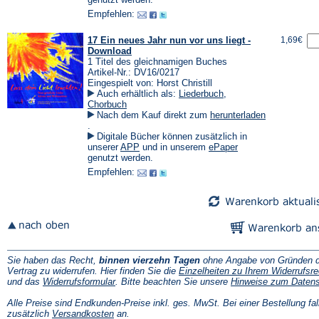
Tab)
einem
einem
Empfehlen:
neuen
neuen
Tab)
Tab)
17 Ein neues Jahr nun vor uns liegt -
1,69€
Download
1 Titel des gleichnamigen Buches
Artikel-Nr.: DV16/0217
Eingespielt von: Horst Christill
Auch erhältlich als:
Liederbuch
,
Chorbuch
Nach dem Kauf direkt zum
herunterladen
(Öffnet
.
in
Digitale Bücher können zusätzlich in
einem
(Öffnet
(Öffnet
unserer
APP
und in unserem
ePaper
neuen
in
in
genutzt werden.
Tab)
einem
einem
Empfehlen:
neuen
neuen
Tab)
Tab)
Sie haben das Recht,
binnen vierzehn Tagen
ohne Angabe von Gründen d
Vertrag zu widerrufen. Hier finden Sie die
Einzelheiten zu Ihrem Widerrufsre
(Öffnet
und das
Widerrufsformular
. Bitte beachten Sie unsere
Hinweise zum Daten
in
einem
Alle Preise sind Endkunden-Preise inkl. ges. MwSt. Bei einer Bestellung fal
neuen
(Öffnet
zusätzlich
Versandkosten
an.