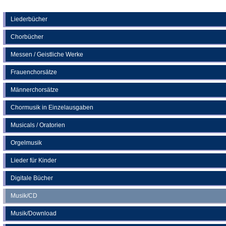
Tab)
in
einem
neuen
Liederbücher
Tab)
Chorbücher
Messen / Geistliche Werke
Frauenchorsätze
Männerchorsätze
Chormusik in Einzelausgaben
Musicals / Oratorien
Orgelmusik
Lieder für Kinder
Digitale Bücher
Musik/CD
Musik/Download