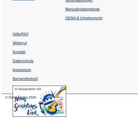
Veranstaltungen
in
einem
Manuskriptangebote
neuen
Tab)
GEMA & Urheberrecht
Hilfe/FAQ
Widerruf
Kontakt
Datenschutz
Impressum
Barrierefreiheit
(Öffnet
in
einem
© Dehm Verlag
2026
neuen
Tab)