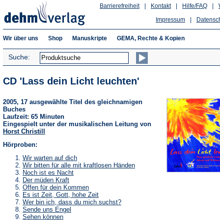
Barrierefreiheit
|
Kontakt
|
Hilfe/FAQ
|
Impressum
|
Datensc
Wir über uns
Shop
Manuskripte
GEMA, Rechte & Kopien
Suche:
CD 'Lass dein Licht leuchten'
2005, 17 ausgewählte Titel des gleichnamigen
Buches
Laufzeit: 65 Minuten
Eingespielt unter der musikalischen Leitung von
Horst Christill
Hörproben:
(Öffnet
Wir warten auf dich
in
(Öffnet
Wir bitten für alle mit kraftlosen Händen
einem
in
(Öffnet
Noch ist es Nacht
neuen
einem
in
(Öffnet
Der müden Kraft
Tab)
neuen
einem
in
(Öffnet
Offen für dein Kommen
Tab)
neuen
einem
in
(Öffnet
Es ist Zeit, Gott, hohe Zeit
Tab)
neuen
einem
in
(Öffnet
Wer bin ich, dass du mich suchst?
Tab)
neuen
einem
in
(Öffnet
Sende uns Engel
Tab)
neuen
einem
in
(Öffnet
Sehen können