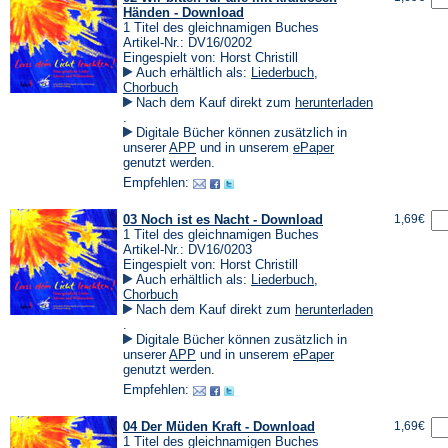
Händen - Download
1 Titel des gleichnamigen Buches
Artikel-Nr.: DV16/0202
Eingespielt von: Horst Christill
Auch erhältlich als:
Liederbuch
,
Chorbuch
Nach dem Kauf direkt zum
herunterladen
(Öffnet
.
in
Digitale Bücher können zusätzlich in
einem
(Öffnet
(Öffnet
unserer
APP
und in unserem
ePaper
neuen
in
in
genutzt werden.
Tab)
einem
einem
Empfehlen:
neuen
neuen
Tab)
Tab)
03 Noch ist es Nacht - Download
1,69€
1 Titel des gleichnamigen Buches
Artikel-Nr.: DV16/0203
Eingespielt von: Horst Christill
Auch erhältlich als:
Liederbuch
,
Chorbuch
Nach dem Kauf direkt zum
herunterladen
(Öffnet
.
in
Digitale Bücher können zusätzlich in
einem
(Öffnet
(Öffnet
unserer
APP
und in unserem
ePaper
neuen
in
in
genutzt werden.
Tab)
einem
einem
Empfehlen:
neuen
neuen
Tab)
Tab)
04 Der Müden Kraft - Download
1,69€
1 Titel des gleichnamigen Buches