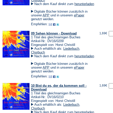
Chorbuch
Nach dem Kauf direkt zum
herunterladen
(Öffnet
.
in
Digitale Bücher können zusätzlich in
einem
(Öffnet
(Öffnet
unserer
APP
und in unserem
ePaper
neuen
in
in
genutzt werden.
Tab)
einem
einem
Empfehlen:
neuen
neuen
Tab)
Tab)
09 Sehen können - Download
1,69€
1 Titel des gleichnamigen Buches
Artikel-Nr.: DV16/0209
Eingespielt von: Horst Christill
Auch erhältlich als:
Liederbuch
,
Chorbuch
Nach dem Kauf direkt zum
herunterladen
(Öffnet
.
in
Digitale Bücher können zusätzlich in
einem
(Öffnet
(Öffnet
unserer
APP
und in unserem
ePaper
neuen
in
in
genutzt werden.
Tab)
einem
einem
Empfehlen:
neuen
neuen
Tab)
Tab)
10 Bist du es, der da kommen soll -
1,69€
Download
1 Titel des gleichnamigen Buches
Artikel-Nr.: DV16/0210
Eingespielt von: Horst Christill
Auch erhältlich als:
Liederbuch
,
Chorbuch
Nach dem Kauf direkt zum
herunterladen