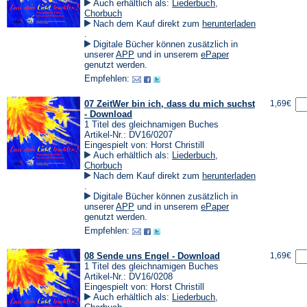
Auch erhältlich als:
Liederbuch
,
Chorbuch
Nach dem Kauf direkt zum
herunterladen
(Öffnet
.
in
Digitale Bücher können zusätzlich in
einem
(Öffnet
(Öffnet
unserer
APP
und in unserem
ePaper
neuen
in
in
genutzt werden.
Tab)
einem
einem
Empfehlen:
neuen
neuen
Tab)
Tab)
07 ZeitWer bin ich, dass du mich suchst
1,69€
- Download
1 Titel des gleichnamigen Buches
Artikel-Nr.: DV16/0207
Eingespielt von: Horst Christill
Auch erhältlich als:
Liederbuch
,
Chorbuch
Nach dem Kauf direkt zum
herunterladen
(Öffnet
.
in
Digitale Bücher können zusätzlich in
einem
(Öffnet
(Öffnet
unserer
APP
und in unserem
ePaper
neuen
in
in
genutzt werden.
Tab)
einem
einem
Empfehlen:
neuen
neuen
Tab)
Tab)
08 Sende uns Engel - Download
1,69€
1 Titel des gleichnamigen Buches
Artikel-Nr.: DV16/0208
Eingespielt von: Horst Christill
Auch erhältlich als:
Liederbuch
,