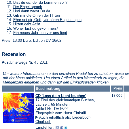
Tab)
neuen
einem
in
(Öffnet
Bist du es, der da kommen soll?
Tab)
neuen
einem
in
(Öffnet
Der Engel sprach
Tab)
neuen
einem
in
(Öffnet
Und dann warst Du da
Tab)
neuen
einem
in
(Öffnet
Gib mir die Ohren der Hirten
Tab)
neuen
einem
in
(Öffnet
Ehre sei dir, Gott, wir hören Engel singen
Tab)
neuen
einem
in
(Öffnet
Hirten gebt Acht
Tab)
neuen
einem
in
(Öffnet
Woher bist du gekommen?
Tab)
neuen
einem
in
(Öffnet
Ein neues Jahr nun vor uns liegt
Tab)
neuen
einem
in
Tab)
neuen
Preis: 18,00 Euro, Edition DV 16/02
einem
Tab)
neuen
Tab)
Rezension
(Öffnet
Aus:
Unterwegs Nr. 4 / 2011
in
einem
Um weitere Informationen zu den einzelnen Produkten zu erhalten, diese ei
neuen
mit der Maus anklicken. Um einen Artikel in den Warenkorb zu legen, die
Tab)
Mengenzahl eingeben und dann auf den Einkaufswagen klicken.
Beschreibung
Preis
CD 'Lass dein Licht leuchen'
18,00€
17 Titel des gleichnamigen Buches,
Laufzeit: 65 Minuten
Artikel-Nr.: DV16/02
Eingespielt von: Horst Christill
Auch erhältlich als:
Liederbuch
,
Chorbuch
Empfehlen: