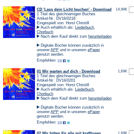
CD 'Lass dein Licht leuchen' - Download
14,99€
1 Titel des gleichnamigen Buches
Artikel-Nr.: DV16/0218
Eingespielt von: Horst Christill
Auch erhältlich als:
Liederbuch
,
Chorbuch
Nach dem Kauf direkt zum
herunterladen
(Öffnet
.
in
Digitale Bücher können zusätzlich in
einem
(Öffnet
(Öffnet
unserer
APP
und in unserem
ePaper
neuen
in
in
genutzt werden.
Tab)
einem
einem
Empfehlen:
neuen
neuen
Tab)
Tab)
01 Wir warten auf dich - Download
1,69€
1 Titel des gleichnamigen Buches
Artikel-Nr.: DV16/0201
Eingespielt von: Horst Christill
Auch erhältlich als:
Liederbuch
,
Chorbuch
Nach dem Kauf direkt zum
herunterladen
(Öffnet
.
in
Digitale Bücher können zusätzlich in
einem
(Öffnet
(Öffnet
unserer
APP
und in unserem
ePaper
neuen
in
in
genutzt werden.
Tab)
einem
einem
Empfehlen:
neuen
neuen
Tab)
Tab)
02 Wir bitten für alle mit kraftlosen
1,69€