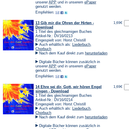
einem
(Öffnet
(Öffnet
unserer
APP
und in unserem
ePaper
neuen
in
in
genutzt werden.
Tab)
einem
einem
Empfehlen:
neuen
neuen
Tab)
Tab)
13 Gib mir die Ohren der Hirten -
1,69€
Download
1 Titel des gleichnamigen Buches
Artikel-Nr.: DV16/0213
Eingespielt von: Horst Christill
Auch erhältlich als:
Liederbuch
,
Chorbuch
Nach dem Kauf direkt zum
herunterladen
(Öffnet
.
in
Digitale Bücher können zusätzlich in
einem
(Öffnet
(Öffnet
unserer
APP
und in unserem
ePaper
neuen
in
in
genutzt werden.
Tab)
einem
einem
Empfehlen:
neuen
neuen
Tab)
Tab)
14 Ehre sei dir, Gott, wir hören Engel
1,69€
singen - Download
1 Titel des gleichnamigen Buches
Artikel-Nr.: DV16/0214
Eingespielt von: Horst Christill
Auch erhältlich als:
Liederbuch
,
Chorbuch
Nach dem Kauf direkt zum
herunterladen
(Öffnet
.
in
Digitale Bücher können zusätzlich in