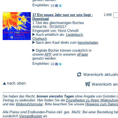
Tab)
einem
einem
Empfehlen:
neuen
neuen
Tab)
Tab)
17 Ein neues Jahr nun vor uns liegt -
1,69€
Download
1 Titel des gleichnamigen Buches
Artikel-Nr.: DV16/0217
Eingespielt von: Horst Christill
Auch erhältlich als:
Liederbuch
,
Chorbuch
Nach dem Kauf direkt zum
herunterladen
(Öffnet
.
in
Digitale Bücher können zusätzlich in
einem
(Öffnet
(Öffnet
unserer
APP
und in unserem
ePaper
neuen
in
in
genutzt werden.
Tab)
einem
einem
Empfehlen:
neuen
neuen
Tab)
Tab)
Sie haben das Recht,
binnen vierzehn Tagen
ohne Angabe von Gründen d
Vertrag zu widerrufen. Hier finden Sie die
Einzelheiten zu Ihrem Widerrufsre
(Öffnet
und das
Widerrufsformular
. Bitte beachten Sie unsere
Hinweise zum Daten
in
einem
Alle Preise sind Endkunden-Preise inkl. ges. MwSt. Bei einer Bestellung fal
neuen
(Öffnet
zusätzlich
Versandkosten
an.