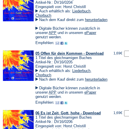
Artikel-Nr.: DV16/0204
Eingespielt von: Horst Christill
Auch erhältlich als:
Liederbuch
,
Chorbuch
Nach dem Kauf direkt zum
herunterladen
(Öffnet
.
in
Digitale Bücher können zusätzlich in
einem
(Öffnet
(Öffnet
unserer
APP
und in unserem
ePaper
neuen
in
in
genutzt werden.
Tab)
einem
einem
Empfehlen:
neuen
neuen
Tab)
Tab)
05 Offen für dein Kommen - Download
1,69€
1 Titel des gleichnamigen Buches
Artikel-Nr.: DV16/0205
Eingespielt von: Horst Christill
Auch erhältlich als:
Liederbuch
,
Chorbuch
Nach dem Kauf direkt zum
herunterladen
(Öffnet
.
in
Digitale Bücher können zusätzlich in
einem
(Öffnet
(Öffnet
unserer
APP
und in unserem
ePaper
neuen
in
in
genutzt werden.
Tab)
einem
einem
Empfehlen:
neuen
neuen
Tab)
Tab)
06 Es ist Zeit, Gott, hohe - Download
1,69€
1 Titel des gleichnamigen Buches
Artikel-Nr.: DV16/0206
Eingespielt von: Horst Christill