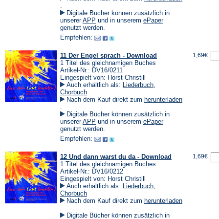
(Öffnet
.
in
Digitale Bücher können zusätzlich in
einem
(Öffnet
(Öffnet
unserer
APP
und in unserem
ePaper
neuen
in
in
genutzt werden.
Tab)
einem
einem
Empfehlen:
neuen
neuen
Tab)
Tab)
11 Der Engel sprach - Download
1,69€
1 Titel des gleichnamigen Buches
Artikel-Nr.: DV16/0211
Eingespielt von: Horst Christill
Auch erhältlich als:
Liederbuch
,
Chorbuch
Nach dem Kauf direkt zum
herunterladen
(Öffnet
.
in
Digitale Bücher können zusätzlich in
einem
(Öffnet
(Öffnet
unserer
APP
und in unserem
ePaper
neuen
in
in
genutzt werden.
Tab)
einem
einem
Empfehlen:
neuen
neuen
Tab)
Tab)
12 Und dann warst du da - Download
1,69€
1 Titel des gleichnamigen Buches
Artikel-Nr.: DV16/0212
Eingespielt von: Horst Christill
Auch erhältlich als:
Liederbuch
,
Chorbuch
Nach dem Kauf direkt zum
herunterladen
(Öffnet
.
in
Digitale Bücher können zusätzlich in