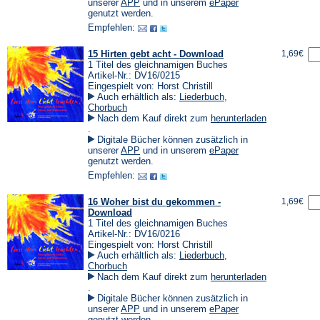
einem
(Öffnet
(Öffnet
unserer
APP
und in unserem
ePaper
neuen
in
in
genutzt werden.
Tab)
einem
einem
Empfehlen:
neuen
neuen
Tab)
Tab)
15 Hirten gebt acht - Download
1,69€
1 Titel des gleichnamigen Buches
Artikel-Nr.: DV16/0215
Eingespielt von: Horst Christill
Auch erhältlich als:
Liederbuch
,
Chorbuch
Nach dem Kauf direkt zum
herunterladen
(Öffnet
.
in
Digitale Bücher können zusätzlich in
einem
(Öffnet
(Öffnet
unserer
APP
und in unserem
ePaper
neuen
in
in
genutzt werden.
Tab)
einem
einem
Empfehlen:
neuen
neuen
Tab)
Tab)
16 Woher bist du gekommen -
1,69€
Download
1 Titel des gleichnamigen Buches
Artikel-Nr.: DV16/0216
Eingespielt von: Horst Christill
Auch erhältlich als:
Liederbuch
,
Chorbuch
Nach dem Kauf direkt zum
herunterladen
(Öffnet
.
in
Digitale Bücher können zusätzlich in
einem
(Öffnet
(Öffnet
unserer
APP
und in unserem
ePaper
neuen
in
in
genutzt werden.