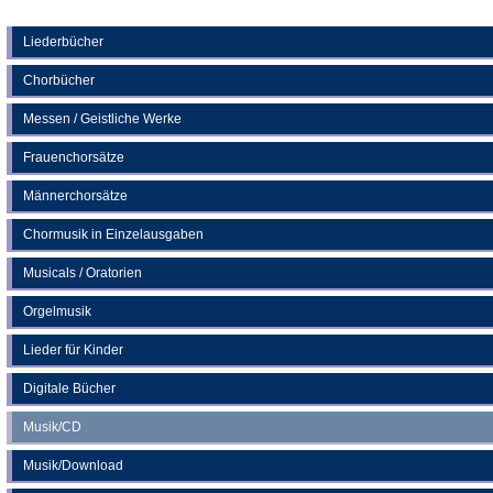
Tab)
in
einem
neuen
Liederbücher
Tab)
Chorbücher
Messen / Geistliche Werke
Frauenchorsätze
Männerchorsätze
Chormusik in Einzelausgaben
Musicals / Oratorien
Orgelmusik
Lieder für Kinder
Digitale Bücher
Musik/CD
Musik/Download