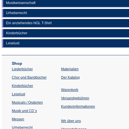
Musikwissenschaft
Urheberrecht
Ein anziehendes NGL T-Shirt
Kinderbücher
Leselust
Shop
Liederbücher
Materialien
(Öffnet
Chor und Bandbücher
Der Katalog
in
einem
Kinderbücher
neuen
Warenkorb
Tab)
Leselust
Versandgebühren
Musicals / Oratorien
Kundeninformationen
Musik und CD´s
Messen
Wir über uns
Urheberrecht
(Öffnet