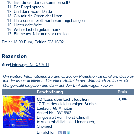
Tab)
neuen
einem
in
(Öffnet
Bist du es, der da kommen soll?
Tab)
neuen
einem
in
(Öffnet
Der Engel sprach
Tab)
neuen
einem
in
(Öffnet
Und dann warst Du da
Tab)
neuen
einem
in
(Öffnet
Gib mir die Ohren der Hirten
Tab)
neuen
einem
in
(Öffnet
Ehre sei dir, Gott, wir hören Engel singen
Tab)
neuen
einem
in
(Öffnet
Hirten gebt Acht
Tab)
neuen
einem
in
(Öffnet
Woher bist du gekommen?
Tab)
neuen
einem
in
(Öffnet
Ein neues Jahr nun vor uns liegt
Tab)
neuen
einem
in
Tab)
neuen
Preis: 18,00 Euro, Edition DV 16/02
einem
Tab)
neuen
Tab)
Rezension
(Öffnet
Aus:
Unterwegs Nr. 4 / 2011
in
einem
Um weitere Informationen zu den einzelnen Produkten zu erhalten, diese ei
neuen
mit der Maus anklicken. Um einen Artikel in den Warenkorb zu legen, die
Tab)
Mengenzahl eingeben und dann auf den Einkaufswagen klicken.
Beschreibung
Preis
CD 'Lass dein Licht leuchen'
18,00€
17 Titel des gleichnamigen Buches,
Laufzeit: 65 Minuten
Artikel-Nr.: DV16/02
Eingespielt von: Horst Christill
Auch erhältlich als:
Liederbuch
,
Chorbuch
Empfehlen: