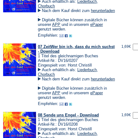
Auch erhältlich als:
Liederbuch
,
Chorbuch
Nach dem Kauf direkt zum
herunterladen
(Öffnet
.
in
Digitale Bücher können zusätzlich in
einem
(Öffnet
(Öffnet
unserer
APP
und in unserem
ePaper
neuen
in
in
genutzt werden.
Tab)
einem
einem
Empfehlen:
neuen
neuen
Tab)
Tab)
07 ZeitWer bin ich, dass du mich suchst
1,69€
- Download
1 Titel des gleichnamigen Buches
Artikel-Nr.: DV16/0207
Eingespielt von: Horst Christill
Auch erhältlich als:
Liederbuch
,
Chorbuch
Nach dem Kauf direkt zum
herunterladen
(Öffnet
.
in
Digitale Bücher können zusätzlich in
einem
(Öffnet
(Öffnet
unserer
APP
und in unserem
ePaper
neuen
in
in
genutzt werden.
Tab)
einem
einem
Empfehlen:
neuen
neuen
Tab)
Tab)
08 Sende uns Engel - Download
1,69€
1 Titel des gleichnamigen Buches
Artikel-Nr.: DV16/0208
Eingespielt von: Horst Christill
Auch erhältlich als:
Liederbuch
,