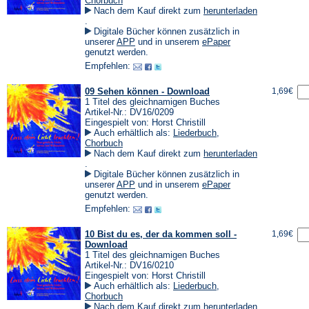
Chorbuch
Nach dem Kauf direkt zum
herunterladen
(Öffnet
.
in
Digitale Bücher können zusätzlich in
einem
(Öffnet
(Öffnet
unserer
APP
und in unserem
ePaper
neuen
in
in
genutzt werden.
Tab)
einem
einem
Empfehlen:
neuen
neuen
Tab)
Tab)
09 Sehen können - Download
1,69€
1 Titel des gleichnamigen Buches
Artikel-Nr.: DV16/0209
Eingespielt von: Horst Christill
Auch erhältlich als:
Liederbuch
,
Chorbuch
Nach dem Kauf direkt zum
herunterladen
(Öffnet
.
in
Digitale Bücher können zusätzlich in
einem
(Öffnet
(Öffnet
unserer
APP
und in unserem
ePaper
neuen
in
in
genutzt werden.
Tab)
einem
einem
Empfehlen:
neuen
neuen
Tab)
Tab)
10 Bist du es, der da kommen soll -
1,69€
Download
1 Titel des gleichnamigen Buches
Artikel-Nr.: DV16/0210
Eingespielt von: Horst Christill
Auch erhältlich als:
Liederbuch
,
Chorbuch
Nach dem Kauf direkt zum
herunterladen