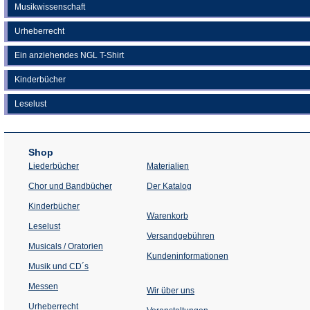
Musikwissenschaft
Urheberrecht
Ein anziehendes NGL T-Shirt
Kinderbücher
Leselust
Shop
Liederbücher
Materialien
(Öffnet
Chor und Bandbücher
Der Katalog
in
einem
Kinderbücher
neuen
Warenkorb
Tab)
Leselust
Versandgebühren
Musicals / Oratorien
Kundeninformationen
Musik und CD´s
Messen
Wir über uns
Urheberrecht
(Öffnet