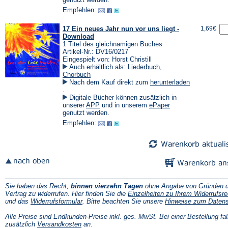
Tab)
einem
einem
Empfehlen:
neuen
neuen
Tab)
Tab)
17 Ein neues Jahr nun vor uns liegt -
1,69€
Download
1 Titel des gleichnamigen Buches
Artikel-Nr.: DV16/0217
Eingespielt von: Horst Christill
Auch erhältlich als:
Liederbuch
,
Chorbuch
Nach dem Kauf direkt zum
herunterladen
(Öffnet
.
in
Digitale Bücher können zusätzlich in
einem
(Öffnet
(Öffnet
unserer
APP
und in unserem
ePaper
neuen
in
in
genutzt werden.
Tab)
einem
einem
Empfehlen:
neuen
neuen
Tab)
Tab)
Sie haben das Recht,
binnen vierzehn Tagen
ohne Angabe von Gründen d
Vertrag zu widerrufen. Hier finden Sie die
Einzelheiten zu Ihrem Widerrufsre
(Öffnet
und das
Widerrufsformular
. Bitte beachten Sie unsere
Hinweise zum Daten
in
einem
Alle Preise sind Endkunden-Preise inkl. ges. MwSt. Bei einer Bestellung fal
neuen
(Öffnet
zusätzlich
Versandkosten
an.