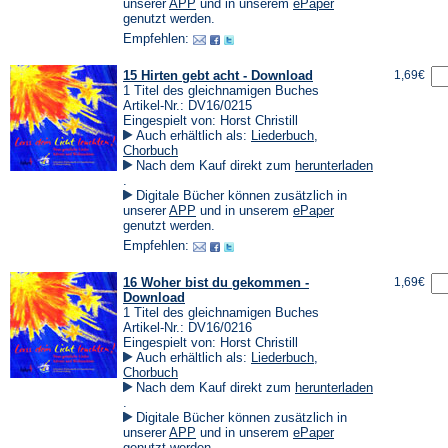
einem
(Öffnet
(Öffnet
unserer
APP
und in unserem
ePaper
neuen
in
in
genutzt werden.
Tab)
einem
einem
Empfehlen:
neuen
neuen
Tab)
Tab)
15 Hirten gebt acht - Download
1,69€
1 Titel des gleichnamigen Buches
Artikel-Nr.: DV16/0215
Eingespielt von: Horst Christill
Auch erhältlich als:
Liederbuch
,
Chorbuch
Nach dem Kauf direkt zum
herunterladen
(Öffnet
.
in
Digitale Bücher können zusätzlich in
einem
(Öffnet
(Öffnet
unserer
APP
und in unserem
ePaper
neuen
in
in
genutzt werden.
Tab)
einem
einem
Empfehlen:
neuen
neuen
Tab)
Tab)
16 Woher bist du gekommen -
1,69€
Download
1 Titel des gleichnamigen Buches
Artikel-Nr.: DV16/0216
Eingespielt von: Horst Christill
Auch erhältlich als:
Liederbuch
,
Chorbuch
Nach dem Kauf direkt zum
herunterladen
(Öffnet
.
in
Digitale Bücher können zusätzlich in
einem
(Öffnet
(Öffnet
unserer
APP
und in unserem
ePaper
neuen
in
in
genutzt werden.