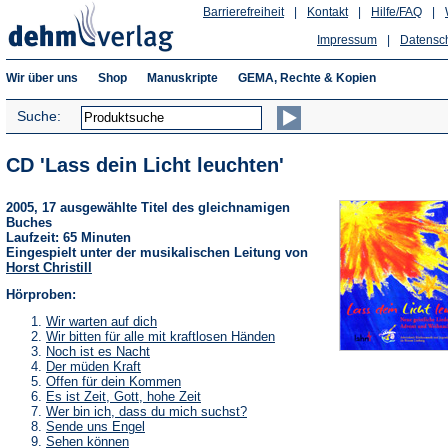
Barrierefreiheit
|
Kontakt
|
Hilfe/FAQ
|
Impressum
|
Datensc
Wir über uns
Shop
Manuskripte
GEMA, Rechte & Kopien
Suche:
CD 'Lass dein Licht leuchten'
2005, 17 ausgewählte Titel des gleichnamigen
Buches
Laufzeit: 65 Minuten
Eingespielt unter der musikalischen Leitung von
Horst Christill
Hörproben:
(Öffnet
Wir warten auf dich
in
(Öffnet
Wir bitten für alle mit kraftlosen Händen
einem
in
(Öffnet
Noch ist es Nacht
neuen
einem
in
(Öffnet
Der müden Kraft
Tab)
neuen
einem
in
(Öffnet
Offen für dein Kommen
Tab)
neuen
einem
in
(Öffnet
Es ist Zeit, Gott, hohe Zeit
Tab)
neuen
einem
in
(Öffnet
Wer bin ich, dass du mich suchst?
Tab)
neuen
einem
in
(Öffnet
Sende uns Engel
Tab)
neuen
einem
in
(Öffnet
Sehen können