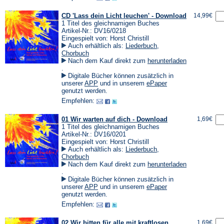
CD 'Lass dein Licht leuchen' - Download
14,99€
1 Titel des gleichnamigen Buches
Artikel-Nr.: DV16/0218
Eingespielt von: Horst Christill
Auch erhältlich als:
Liederbuch
,
Chorbuch
Nach dem Kauf direkt zum
herunterladen
(Öffnet
.
in
Digitale Bücher können zusätzlich in
einem
(Öffnet
(Öffnet
unserer
APP
und in unserem
ePaper
neuen
in
in
genutzt werden.
Tab)
einem
einem
Empfehlen:
neuen
neuen
Tab)
Tab)
01 Wir warten auf dich - Download
1,69€
1 Titel des gleichnamigen Buches
Artikel-Nr.: DV16/0201
Eingespielt von: Horst Christill
Auch erhältlich als:
Liederbuch
,
Chorbuch
Nach dem Kauf direkt zum
herunterladen
(Öffnet
.
in
Digitale Bücher können zusätzlich in
einem
(Öffnet
(Öffnet
unserer
APP
und in unserem
ePaper
neuen
in
in
genutzt werden.
Tab)
einem
einem
Empfehlen:
neuen
neuen
Tab)
Tab)
02 Wir bitten für alle mit kraftlosen
1,69€