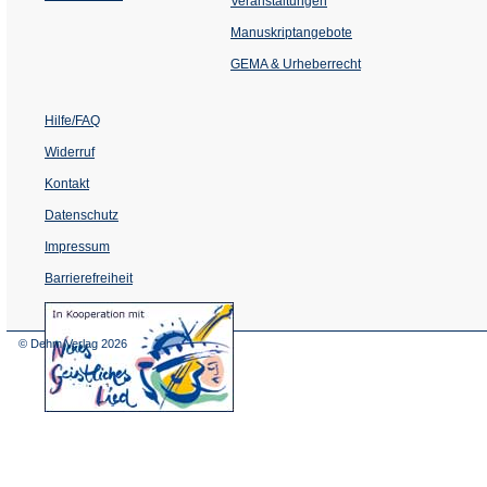
Veranstaltungen
in
einem
Manuskriptangebote
neuen
Tab)
GEMA & Urheberrecht
Hilfe/FAQ
Widerruf
Kontakt
Datenschutz
Impressum
Barrierefreiheit
(Öffnet
in
einem
© Dehm Verlag
2026
neuen
Tab)