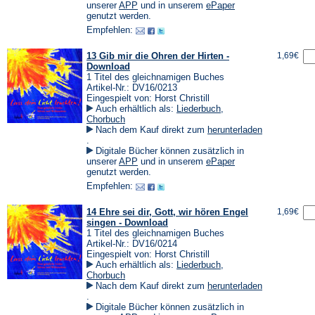
einem
(Öffnet
(Öffnet
unserer
APP
und in unserem
ePaper
neuen
in
in
genutzt werden.
Tab)
einem
einem
Empfehlen:
neuen
neuen
Tab)
Tab)
13 Gib mir die Ohren der Hirten -
1,69€
Download
1 Titel des gleichnamigen Buches
Artikel-Nr.: DV16/0213
Eingespielt von: Horst Christill
Auch erhältlich als:
Liederbuch
,
Chorbuch
Nach dem Kauf direkt zum
herunterladen
(Öffnet
.
in
Digitale Bücher können zusätzlich in
einem
(Öffnet
(Öffnet
unserer
APP
und in unserem
ePaper
neuen
in
in
genutzt werden.
Tab)
einem
einem
Empfehlen:
neuen
neuen
Tab)
Tab)
14 Ehre sei dir, Gott, wir hören Engel
1,69€
singen - Download
1 Titel des gleichnamigen Buches
Artikel-Nr.: DV16/0214
Eingespielt von: Horst Christill
Auch erhältlich als:
Liederbuch
,
Chorbuch
Nach dem Kauf direkt zum
herunterladen
(Öffnet
.
in
Digitale Bücher können zusätzlich in