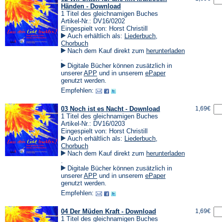
Händen - Download
1 Titel des gleichnamigen Buches
Artikel-Nr.: DV16/0202
Eingespielt von: Horst Christill
Auch erhältlich als:
Liederbuch
,
Chorbuch
Nach dem Kauf direkt zum
herunterladen
(Öffnet
.
in
Digitale Bücher können zusätzlich in
einem
(Öffnet
(Öffnet
unserer
APP
und in unserem
ePaper
neuen
in
in
genutzt werden.
Tab)
einem
einem
Empfehlen:
neuen
neuen
Tab)
Tab)
03 Noch ist es Nacht - Download
1,69€
1 Titel des gleichnamigen Buches
Artikel-Nr.: DV16/0203
Eingespielt von: Horst Christill
Auch erhältlich als:
Liederbuch
,
Chorbuch
Nach dem Kauf direkt zum
herunterladen
(Öffnet
.
in
Digitale Bücher können zusätzlich in
einem
(Öffnet
(Öffnet
unserer
APP
und in unserem
ePaper
neuen
in
in
genutzt werden.
Tab)
einem
einem
Empfehlen:
neuen
neuen
Tab)
Tab)
04 Der Müden Kraft - Download
1,69€
1 Titel des gleichnamigen Buches