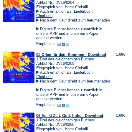
Artikel-Nr.: DV16/0204
Eingespielt von: Horst Christill
Auch erhältlich als:
Liederbuch
,
Chorbuch
Nach dem Kauf direkt zum
herunterladen
(Öffnet
.
in
Digitale Bücher können zusätzlich in
einem
(Öffnet
(Öffnet
unserer
APP
und in unserem
ePaper
neuen
in
in
genutzt werden.
Tab)
einem
einem
Empfehlen:
neuen
neuen
Tab)
Tab)
05 Offen für dein Kommen - Download
1,69€
1 Titel des gleichnamigen Buches
Artikel-Nr.: DV16/0205
Eingespielt von: Horst Christill
Auch erhältlich als:
Liederbuch
,
Chorbuch
Nach dem Kauf direkt zum
herunterladen
(Öffnet
.
in
Digitale Bücher können zusätzlich in
einem
(Öffnet
(Öffnet
unserer
APP
und in unserem
ePaper
neuen
in
in
genutzt werden.
Tab)
einem
einem
Empfehlen:
neuen
neuen
Tab)
Tab)
06 Es ist Zeit, Gott, hohe - Download
1,69€
1 Titel des gleichnamigen Buches
Artikel-Nr.: DV16/0206
Eingespielt von: Horst Christill