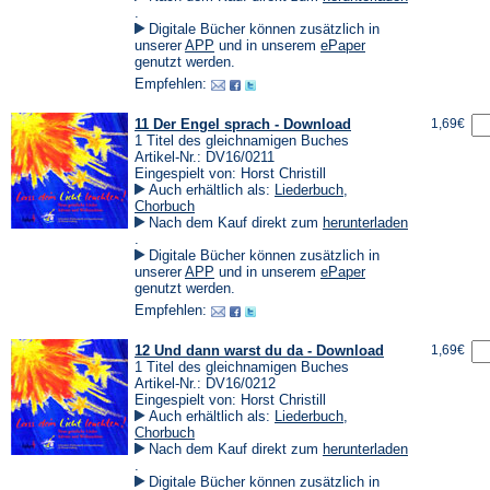
(Öffnet
.
in
Digitale Bücher können zusätzlich in
einem
(Öffnet
(Öffnet
unserer
APP
und in unserem
ePaper
neuen
in
in
genutzt werden.
Tab)
einem
einem
Empfehlen:
neuen
neuen
Tab)
Tab)
11 Der Engel sprach - Download
1,69€
1 Titel des gleichnamigen Buches
Artikel-Nr.: DV16/0211
Eingespielt von: Horst Christill
Auch erhältlich als:
Liederbuch
,
Chorbuch
Nach dem Kauf direkt zum
herunterladen
(Öffnet
.
in
Digitale Bücher können zusätzlich in
einem
(Öffnet
(Öffnet
unserer
APP
und in unserem
ePaper
neuen
in
in
genutzt werden.
Tab)
einem
einem
Empfehlen:
neuen
neuen
Tab)
Tab)
12 Und dann warst du da - Download
1,69€
1 Titel des gleichnamigen Buches
Artikel-Nr.: DV16/0212
Eingespielt von: Horst Christill
Auch erhältlich als:
Liederbuch
,
Chorbuch
Nach dem Kauf direkt zum
herunterladen
(Öffnet
.
in
Digitale Bücher können zusätzlich in