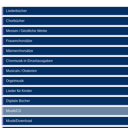
Tab)
in
einem
neuen
Liederbücher
Tab)
Chorbücher
Messen / Geistliche Werke
Frauenchorsätze
Männerchorsätze
Chormusik in Einzelausgaben
Musicals / Oratorien
Orgelmusik
Lieder für Kinder
Digitale Bücher
Musik/CD
Musik/Download