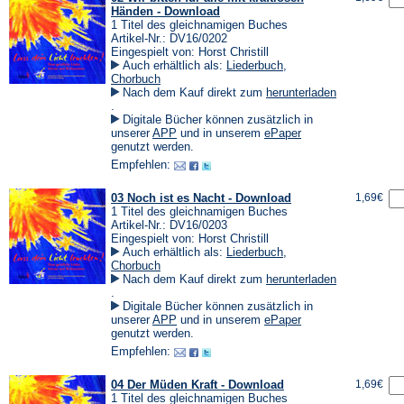
Händen - Download
1 Titel des gleichnamigen Buches
Artikel-Nr.: DV16/0202
Eingespielt von: Horst Christill
Auch erhältlich als:
Liederbuch
,
Chorbuch
Nach dem Kauf direkt zum
herunterladen
(Öffnet
.
in
Digitale Bücher können zusätzlich in
einem
(Öffnet
(Öffnet
unserer
APP
und in unserem
ePaper
neuen
in
in
genutzt werden.
Tab)
einem
einem
Empfehlen:
neuen
neuen
Tab)
Tab)
03 Noch ist es Nacht - Download
1,69€
1 Titel des gleichnamigen Buches
Artikel-Nr.: DV16/0203
Eingespielt von: Horst Christill
Auch erhältlich als:
Liederbuch
,
Chorbuch
Nach dem Kauf direkt zum
herunterladen
(Öffnet
.
in
Digitale Bücher können zusätzlich in
einem
(Öffnet
(Öffnet
unserer
APP
und in unserem
ePaper
neuen
in
in
genutzt werden.
Tab)
einem
einem
Empfehlen:
neuen
neuen
Tab)
Tab)
04 Der Müden Kraft - Download
1,69€
1 Titel des gleichnamigen Buches