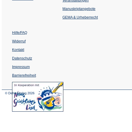
Veranstaltungen
in
einem
Manuskriptangebote
neuen
Tab)
GEMA & Urheberrecht
Hilfe/FAQ
Widerruf
Kontakt
Datenschutz
Impressum
Barrierefreiheit
(Öffnet
in
einem
© Dehm Verlag
2026
neuen
Tab)