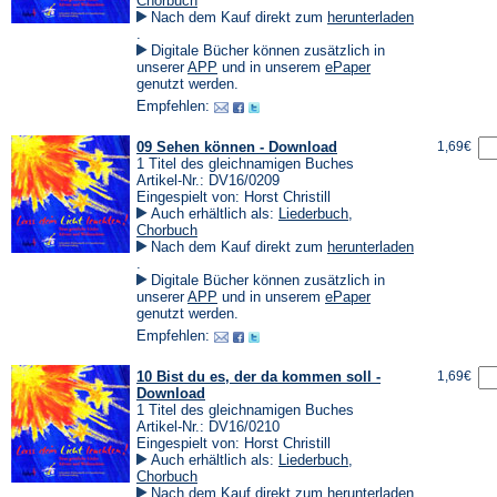
Chorbuch
Nach dem Kauf direkt zum
herunterladen
(Öffnet
.
in
Digitale Bücher können zusätzlich in
einem
(Öffnet
(Öffnet
unserer
APP
und in unserem
ePaper
neuen
in
in
genutzt werden.
Tab)
einem
einem
Empfehlen:
neuen
neuen
Tab)
Tab)
09 Sehen können - Download
1,69€
1 Titel des gleichnamigen Buches
Artikel-Nr.: DV16/0209
Eingespielt von: Horst Christill
Auch erhältlich als:
Liederbuch
,
Chorbuch
Nach dem Kauf direkt zum
herunterladen
(Öffnet
.
in
Digitale Bücher können zusätzlich in
einem
(Öffnet
(Öffnet
unserer
APP
und in unserem
ePaper
neuen
in
in
genutzt werden.
Tab)
einem
einem
Empfehlen:
neuen
neuen
Tab)
Tab)
10 Bist du es, der da kommen soll -
1,69€
Download
1 Titel des gleichnamigen Buches
Artikel-Nr.: DV16/0210
Eingespielt von: Horst Christill
Auch erhältlich als:
Liederbuch
,
Chorbuch
Nach dem Kauf direkt zum
herunterladen