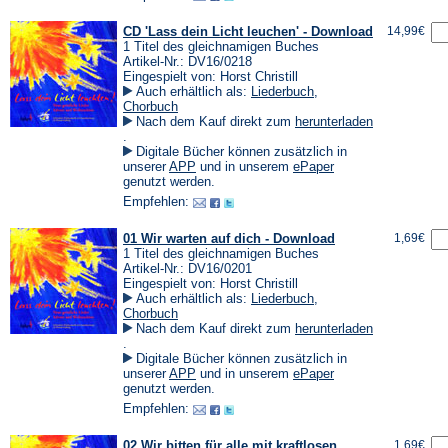
CD 'Lass dein Licht leuchen' - Download
14,99€
1 Titel des gleichnamigen Buches
Artikel-Nr.: DV16/0218
Eingespielt von: Horst Christill
Auch erhältlich als:
Liederbuch
,
Chorbuch
Nach dem Kauf direkt zum
herunterladen
(Öffnet
.
in
Digitale Bücher können zusätzlich in
einem
(Öffnet
(Öffnet
unserer
APP
und in unserem
ePaper
neuen
in
in
genutzt werden.
Tab)
einem
einem
Empfehlen:
neuen
neuen
Tab)
Tab)
01 Wir warten auf dich - Download
1,69€
1 Titel des gleichnamigen Buches
Artikel-Nr.: DV16/0201
Eingespielt von: Horst Christill
Auch erhältlich als:
Liederbuch
,
Chorbuch
Nach dem Kauf direkt zum
herunterladen
(Öffnet
.
in
Digitale Bücher können zusätzlich in
einem
(Öffnet
(Öffnet
unserer
APP
und in unserem
ePaper
neuen
in
in
genutzt werden.
Tab)
einem
einem
Empfehlen:
neuen
neuen
Tab)
Tab)
02 Wir bitten für alle mit kraftlosen
1,69€