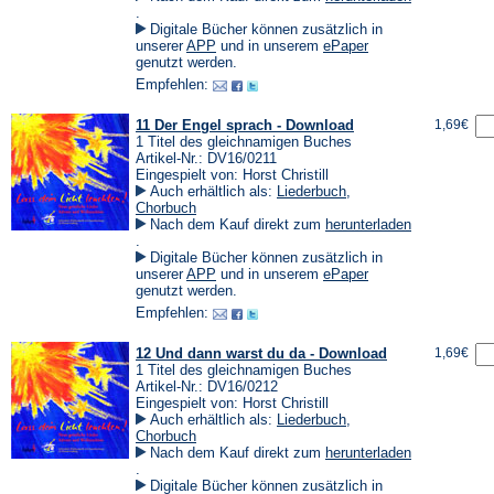
(Öffnet
.
in
Digitale Bücher können zusätzlich in
einem
(Öffnet
(Öffnet
unserer
APP
und in unserem
ePaper
neuen
in
in
genutzt werden.
Tab)
einem
einem
Empfehlen:
neuen
neuen
Tab)
Tab)
11 Der Engel sprach - Download
1,69€
1 Titel des gleichnamigen Buches
Artikel-Nr.: DV16/0211
Eingespielt von: Horst Christill
Auch erhältlich als:
Liederbuch
,
Chorbuch
Nach dem Kauf direkt zum
herunterladen
(Öffnet
.
in
Digitale Bücher können zusätzlich in
einem
(Öffnet
(Öffnet
unserer
APP
und in unserem
ePaper
neuen
in
in
genutzt werden.
Tab)
einem
einem
Empfehlen:
neuen
neuen
Tab)
Tab)
12 Und dann warst du da - Download
1,69€
1 Titel des gleichnamigen Buches
Artikel-Nr.: DV16/0212
Eingespielt von: Horst Christill
Auch erhältlich als:
Liederbuch
,
Chorbuch
Nach dem Kauf direkt zum
herunterladen
(Öffnet
.
in
Digitale Bücher können zusätzlich in