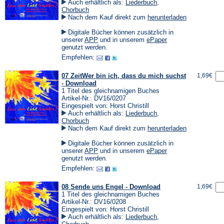
Auch erhältlich als:
Liederbuch
,
Chorbuch
Nach dem Kauf direkt zum
herunterladen
(Öffnet
.
in
Digitale Bücher können zusätzlich in
einem
(Öffnet
(Öffnet
unserer
APP
und in unserem
ePaper
neuen
in
in
genutzt werden.
Tab)
einem
einem
Empfehlen:
neuen
neuen
Tab)
Tab)
07 ZeitWer bin ich, dass du mich suchst
1,69€
- Download
1 Titel des gleichnamigen Buches
Artikel-Nr.: DV16/0207
Eingespielt von: Horst Christill
Auch erhältlich als:
Liederbuch
,
Chorbuch
Nach dem Kauf direkt zum
herunterladen
(Öffnet
.
in
Digitale Bücher können zusätzlich in
einem
(Öffnet
(Öffnet
unserer
APP
und in unserem
ePaper
neuen
in
in
genutzt werden.
Tab)
einem
einem
Empfehlen:
neuen
neuen
Tab)
Tab)
08 Sende uns Engel - Download
1,69€
1 Titel des gleichnamigen Buches
Artikel-Nr.: DV16/0208
Eingespielt von: Horst Christill
Auch erhältlich als:
Liederbuch
,