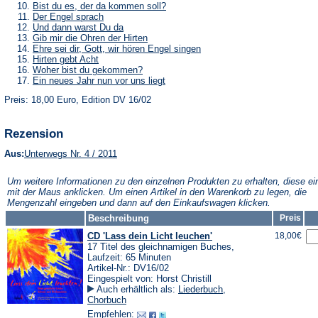
Tab)
neuen
einem
in
(Öffnet
Bist du es, der da kommen soll?
Tab)
neuen
einem
in
(Öffnet
Der Engel sprach
Tab)
neuen
einem
in
(Öffnet
Und dann warst Du da
Tab)
neuen
einem
in
(Öffnet
Gib mir die Ohren der Hirten
Tab)
neuen
einem
in
(Öffnet
Ehre sei dir, Gott, wir hören Engel singen
Tab)
neuen
einem
in
(Öffnet
Hirten gebt Acht
Tab)
neuen
einem
in
(Öffnet
Woher bist du gekommen?
Tab)
neuen
einem
in
(Öffnet
Ein neues Jahr nun vor uns liegt
Tab)
neuen
einem
in
Tab)
neuen
Preis: 18,00 Euro, Edition DV 16/02
einem
Tab)
neuen
Tab)
Rezension
(Öffnet
Aus:
Unterwegs Nr. 4 / 2011
in
einem
Um weitere Informationen zu den einzelnen Produkten zu erhalten, diese ei
neuen
mit der Maus anklicken. Um einen Artikel in den Warenkorb zu legen, die
Tab)
Mengenzahl eingeben und dann auf den Einkaufswagen klicken.
Beschreibung
Preis
CD 'Lass dein Licht leuchen'
18,00€
17 Titel des gleichnamigen Buches,
Laufzeit: 65 Minuten
Artikel-Nr.: DV16/02
Eingespielt von: Horst Christill
Auch erhältlich als:
Liederbuch
,
Chorbuch
Empfehlen: