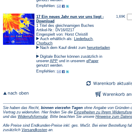
Tab)
einem
einem
Empfehlen:
neuen
neuen
Tab)
Tab)
17 Ein neues Jahr nun vor uns liegt -
1,69€
Download
1 Titel des gleichnamigen Buches
Artikel-Nr.: DV16/0217
Eingespielt von: Horst Christill
Auch erhältlich als:
Liederbuch
,
Chorbuch
Nach dem Kauf direkt zum
herunterladen
(Öffnet
.
in
Digitale Bücher können zusätzlich in
einem
(Öffnet
(Öffnet
unserer
APP
und in unserem
ePaper
neuen
in
in
genutzt werden.
Tab)
einem
einem
Empfehlen:
neuen
neuen
Tab)
Tab)
Sie haben das Recht,
binnen vierzehn Tagen
ohne Angabe von Gründen d
Vertrag zu widerrufen. Hier finden Sie die
Einzelheiten zu Ihrem Widerrufsre
(Öffnet
und das
Widerrufsformular
. Bitte beachten Sie unsere
Hinweise zum Daten
in
einem
Alle Preise sind Endkunden-Preise inkl. ges. MwSt. Bei einer Bestellung fal
neuen
(Öffnet
zusätzlich
Versandkosten
an.