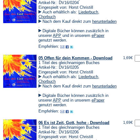
Artikel-Nr.: DV16/0204
Eingespielt von: Horst Christill
Auch erhältlich als:
Liederbuch
,
Chorbuch
Nach dem Kauf direkt zum
herunterladen
(Öffnet
.
in
Digitale Bücher können zusätzlich in
einem
(Öffnet
(Öffnet
unserer
APP
und in unserem
ePaper
neuen
in
in
genutzt werden.
Tab)
einem
einem
Empfehlen:
neuen
neuen
Tab)
Tab)
05 Offen für dein Kommen - Download
1,69€
1 Titel des gleichnamigen Buches
Artikel-Nr.: DV16/0205
Eingespielt von: Horst Christill
Auch erhältlich als:
Liederbuch
,
Chorbuch
Nach dem Kauf direkt zum
herunterladen
(Öffnet
.
in
Digitale Bücher können zusätzlich in
einem
(Öffnet
(Öffnet
unserer
APP
und in unserem
ePaper
neuen
in
in
genutzt werden.
Tab)
einem
einem
Empfehlen:
neuen
neuen
Tab)
Tab)
06 Es ist Zeit, Gott, hohe - Download
1,69€
1 Titel des gleichnamigen Buches
Artikel-Nr.: DV16/0206
Eingespielt von: Horst Christill