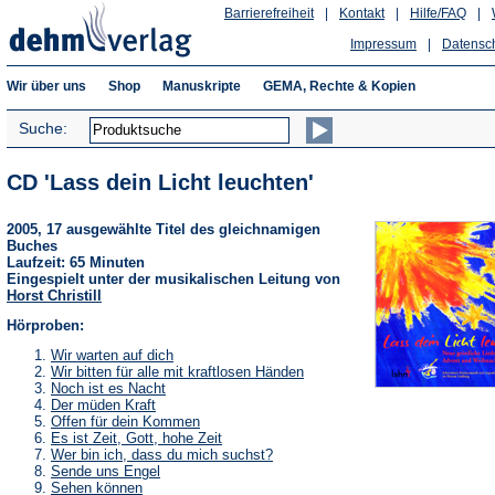
Barrierefreiheit
|
Kontakt
|
Hilfe/FAQ
|
Impressum
|
Datensc
Wir über uns
Shop
Manuskripte
GEMA, Rechte & Kopien
Suche:
CD 'Lass dein Licht leuchten'
2005, 17 ausgewählte Titel des gleichnamigen
Buches
Laufzeit: 65 Minuten
Eingespielt unter der musikalischen Leitung von
Horst Christill
Hörproben:
(Öffnet
Wir warten auf dich
in
(Öffnet
Wir bitten für alle mit kraftlosen Händen
einem
in
(Öffnet
Noch ist es Nacht
neuen
einem
in
(Öffnet
Der müden Kraft
Tab)
neuen
einem
in
(Öffnet
Offen für dein Kommen
Tab)
neuen
einem
in
(Öffnet
Es ist Zeit, Gott, hohe Zeit
Tab)
neuen
einem
in
(Öffnet
Wer bin ich, dass du mich suchst?
Tab)
neuen
einem
in
(Öffnet
Sende uns Engel
Tab)
neuen
einem
in
(Öffnet
Sehen können