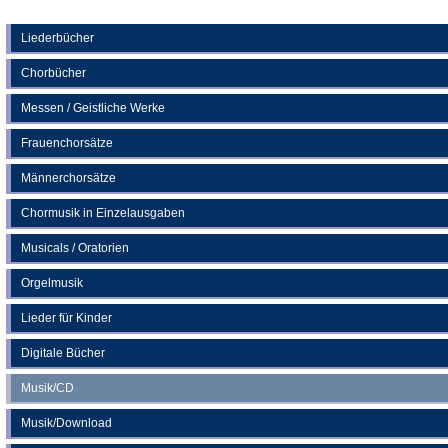
Tab)
in
einem
neuen
Liederbücher
Tab)
Chorbücher
Messen / Geistliche Werke
Frauenchorsätze
Männerchorsätze
Chormusik in Einzelausgaben
Musicals / Oratorien
Orgelmusik
Lieder für Kinder
Digitale Bücher
Musik/CD
Musik/Download