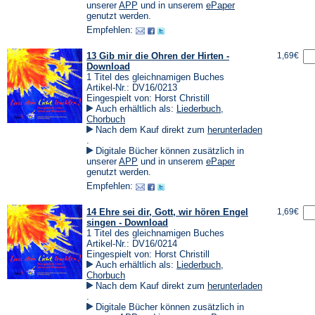
einem
(Öffnet
(Öffnet
unserer
APP
und in unserem
ePaper
neuen
in
in
genutzt werden.
Tab)
einem
einem
Empfehlen:
neuen
neuen
Tab)
Tab)
13 Gib mir die Ohren der Hirten -
1,69€
Download
1 Titel des gleichnamigen Buches
Artikel-Nr.: DV16/0213
Eingespielt von: Horst Christill
Auch erhältlich als:
Liederbuch
,
Chorbuch
Nach dem Kauf direkt zum
herunterladen
(Öffnet
.
in
Digitale Bücher können zusätzlich in
einem
(Öffnet
(Öffnet
unserer
APP
und in unserem
ePaper
neuen
in
in
genutzt werden.
Tab)
einem
einem
Empfehlen:
neuen
neuen
Tab)
Tab)
14 Ehre sei dir, Gott, wir hören Engel
1,69€
singen - Download
1 Titel des gleichnamigen Buches
Artikel-Nr.: DV16/0214
Eingespielt von: Horst Christill
Auch erhältlich als:
Liederbuch
,
Chorbuch
Nach dem Kauf direkt zum
herunterladen
(Öffnet
.
in
Digitale Bücher können zusätzlich in