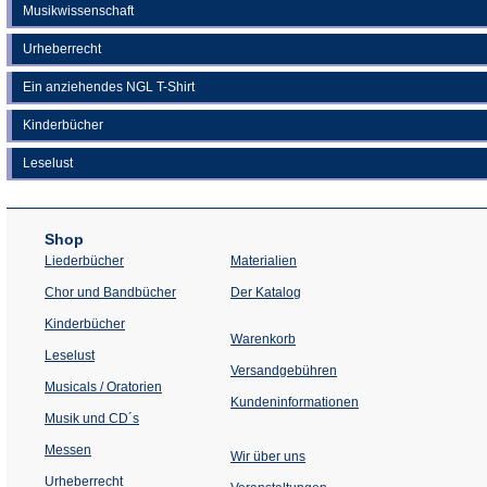
Musikwissenschaft
Urheberrecht
Ein anziehendes NGL T-Shirt
Kinderbücher
Leselust
Shop
Liederbücher
Materialien
(Öffnet
Chor und Bandbücher
Der Katalog
in
einem
Kinderbücher
neuen
Warenkorb
Tab)
Leselust
Versandgebühren
Musicals / Oratorien
Kundeninformationen
Musik und CD´s
Messen
Wir über uns
Urheberrecht
(Öffnet