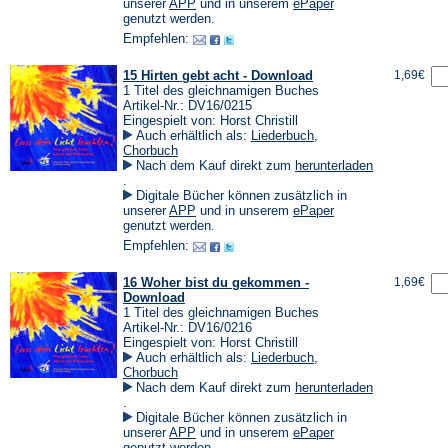
einem
(Öffnet
(Öffnet
unserer
APP
und in unserem
ePaper
neuen
in
in
genutzt werden.
Tab)
einem
einem
Empfehlen:
neuen
neuen
Tab)
Tab)
15 Hirten gebt acht - Download
1,69€
1 Titel des gleichnamigen Buches
Artikel-Nr.: DV16/0215
Eingespielt von: Horst Christill
Auch erhältlich als:
Liederbuch
,
Chorbuch
Nach dem Kauf direkt zum
herunterladen
(Öffnet
.
in
Digitale Bücher können zusätzlich in
einem
(Öffnet
(Öffnet
unserer
APP
und in unserem
ePaper
neuen
in
in
genutzt werden.
Tab)
einem
einem
Empfehlen:
neuen
neuen
Tab)
Tab)
16 Woher bist du gekommen -
1,69€
Download
1 Titel des gleichnamigen Buches
Artikel-Nr.: DV16/0216
Eingespielt von: Horst Christill
Auch erhältlich als:
Liederbuch
,
Chorbuch
Nach dem Kauf direkt zum
herunterladen
(Öffnet
.
in
Digitale Bücher können zusätzlich in
einem
(Öffnet
(Öffnet
unserer
APP
und in unserem
ePaper
neuen
in
in
genutzt werden.