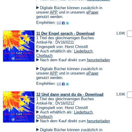
(Öffnet
.
in
Digitale Bücher können zusätzlich in
einem
(Öffnet
(Öffnet
unserer
APP
und in unserem
ePaper
neuen
in
in
genutzt werden.
Tab)
einem
einem
Empfehlen:
neuen
neuen
Tab)
Tab)
11 Der Engel sprach - Download
1,69€
1 Titel des gleichnamigen Buches
Artikel-Nr.: DV16/0211
Eingespielt von: Horst Christill
Auch erhältlich als:
Liederbuch
,
Chorbuch
Nach dem Kauf direkt zum
herunterladen
(Öffnet
.
in
Digitale Bücher können zusätzlich in
einem
(Öffnet
(Öffnet
unserer
APP
und in unserem
ePaper
neuen
in
in
genutzt werden.
Tab)
einem
einem
Empfehlen:
neuen
neuen
Tab)
Tab)
12 Und dann warst du da - Download
1,69€
1 Titel des gleichnamigen Buches
Artikel-Nr.: DV16/0212
Eingespielt von: Horst Christill
Auch erhältlich als:
Liederbuch
,
Chorbuch
Nach dem Kauf direkt zum
herunterladen
(Öffnet
.
in
Digitale Bücher können zusätzlich in