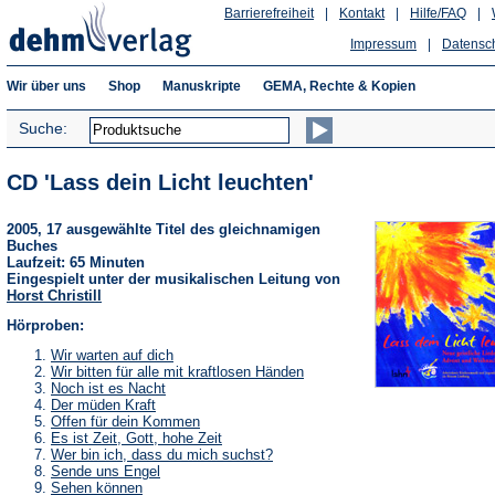
Barrierefreiheit
|
Kontakt
|
Hilfe/FAQ
|
Impressum
|
Datensc
Wir über uns
Shop
Manuskripte
GEMA, Rechte & Kopien
Suche:
CD 'Lass dein Licht leuchten'
2005, 17 ausgewählte Titel des gleichnamigen
Buches
Laufzeit: 65 Minuten
Eingespielt unter der musikalischen Leitung von
Horst Christill
Hörproben:
(Öffnet
Wir warten auf dich
in
(Öffnet
Wir bitten für alle mit kraftlosen Händen
einem
in
(Öffnet
Noch ist es Nacht
neuen
einem
in
(Öffnet
Der müden Kraft
Tab)
neuen
einem
in
(Öffnet
Offen für dein Kommen
Tab)
neuen
einem
in
(Öffnet
Es ist Zeit, Gott, hohe Zeit
Tab)
neuen
einem
in
(Öffnet
Wer bin ich, dass du mich suchst?
Tab)
neuen
einem
in
(Öffnet
Sende uns Engel
Tab)
neuen
einem
in
(Öffnet
Sehen können