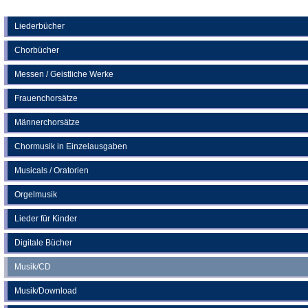
Tab)
in
einem
neuen
Liederbücher
Tab)
Chorbücher
Messen / Geistliche Werke
Frauenchorsätze
Männerchorsätze
Chormusik in Einzelausgaben
Musicals / Oratorien
Orgelmusik
Lieder für Kinder
Digitale Bücher
Musik/CD
Musik/Download