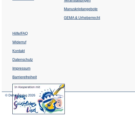
Veranstaltungen
in
einem
Manuskriptangebote
neuen
Tab)
GEMA & Urheberrecht
Hilfe/FAQ
Widerruf
Kontakt
Datenschutz
Impressum
Barrierefreiheit
(Öffnet
in
einem
© Dehm Verlag
2026
neuen
Tab)