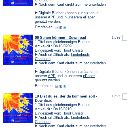
Chorbuch
Nach dem Kauf direkt zum
herunterladen
(Öffnet
.
in
Digitale Bücher können zusätzlich in
einem
(Öffnet
(Öffnet
unserer
APP
und in unserem
ePaper
neuen
in
in
genutzt werden.
Tab)
einem
einem
Empfehlen:
neuen
neuen
Tab)
Tab)
09 Sehen können - Download
1,69€
1 Titel des gleichnamigen Buches
Artikel-Nr.: DV16/0209
Eingespielt von: Horst Christill
Auch erhältlich als:
Liederbuch
,
Chorbuch
Nach dem Kauf direkt zum
herunterladen
(Öffnet
.
in
Digitale Bücher können zusätzlich in
einem
(Öffnet
(Öffnet
unserer
APP
und in unserem
ePaper
neuen
in
in
genutzt werden.
Tab)
einem
einem
Empfehlen:
neuen
neuen
Tab)
Tab)
10 Bist du es, der da kommen soll -
1,69€
Download
1 Titel des gleichnamigen Buches
Artikel-Nr.: DV16/0210
Eingespielt von: Horst Christill
Auch erhältlich als:
Liederbuch
,
Chorbuch
Nach dem Kauf direkt zum
herunterladen