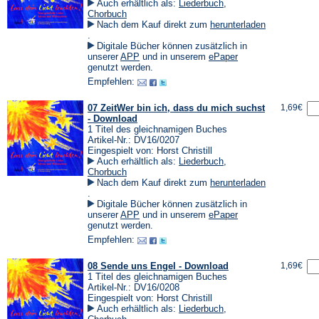
Auch erhältlich als:
Liederbuch
,
Chorbuch
Nach dem Kauf direkt zum
herunterladen
(Öffnet
.
in
Digitale Bücher können zusätzlich in
einem
(Öffnet
(Öffnet
unserer
APP
und in unserem
ePaper
neuen
in
in
genutzt werden.
Tab)
einem
einem
Empfehlen:
neuen
neuen
Tab)
Tab)
07 ZeitWer bin ich, dass du mich suchst
1,69€
- Download
1 Titel des gleichnamigen Buches
Artikel-Nr.: DV16/0207
Eingespielt von: Horst Christill
Auch erhältlich als:
Liederbuch
,
Chorbuch
Nach dem Kauf direkt zum
herunterladen
(Öffnet
.
in
Digitale Bücher können zusätzlich in
einem
(Öffnet
(Öffnet
unserer
APP
und in unserem
ePaper
neuen
in
in
genutzt werden.
Tab)
einem
einem
Empfehlen:
neuen
neuen
Tab)
Tab)
08 Sende uns Engel - Download
1,69€
1 Titel des gleichnamigen Buches
Artikel-Nr.: DV16/0208
Eingespielt von: Horst Christill
Auch erhältlich als:
Liederbuch
,