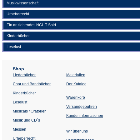
Musikwissenschaft
Urheberrecht
Ein anziehendes NGL T-Shirt
Kinderbücher
Leselust
Shop
Liederbücher
Materialien
(Öffnet
Chor und Bandbücher
Der Katalog
in
einem
Kinderbücher
neuen
Warenkorb
Tab)
Leselust
Versandgebühren
Musicals / Oratorien
Kundeninformationen
Musik und CD´s
Messen
Wir über uns
Urheberrecht
(Öffnet