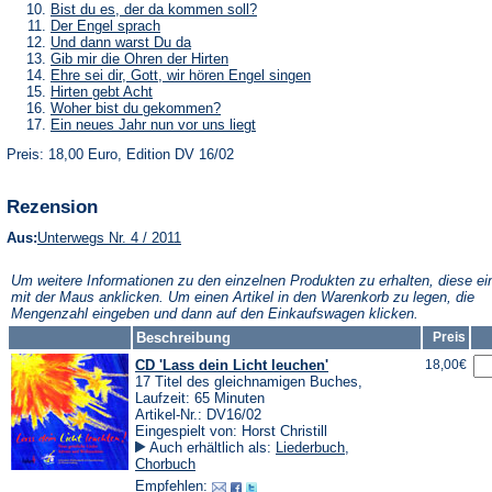
Tab)
neuen
einem
in
(Öffnet
Bist du es, der da kommen soll?
Tab)
neuen
einem
in
(Öffnet
Der Engel sprach
Tab)
neuen
einem
in
(Öffnet
Und dann warst Du da
Tab)
neuen
einem
in
(Öffnet
Gib mir die Ohren der Hirten
Tab)
neuen
einem
in
(Öffnet
Ehre sei dir, Gott, wir hören Engel singen
Tab)
neuen
einem
in
(Öffnet
Hirten gebt Acht
Tab)
neuen
einem
in
(Öffnet
Woher bist du gekommen?
Tab)
neuen
einem
in
(Öffnet
Ein neues Jahr nun vor uns liegt
Tab)
neuen
einem
in
Tab)
neuen
Preis: 18,00 Euro, Edition DV 16/02
einem
Tab)
neuen
Tab)
Rezension
(Öffnet
Aus:
Unterwegs Nr. 4 / 2011
in
einem
Um weitere Informationen zu den einzelnen Produkten zu erhalten, diese ei
neuen
mit der Maus anklicken. Um einen Artikel in den Warenkorb zu legen, die
Tab)
Mengenzahl eingeben und dann auf den Einkaufswagen klicken.
Beschreibung
Preis
CD 'Lass dein Licht leuchen'
18,00€
17 Titel des gleichnamigen Buches,
Laufzeit: 65 Minuten
Artikel-Nr.: DV16/02
Eingespielt von: Horst Christill
Auch erhältlich als:
Liederbuch
,
Chorbuch
Empfehlen: