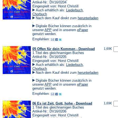
Artikel-Nr.: DV16/0204
Eingespielt von: Horst Christill
Auch erhältlich als:
Liederbuch
,
Chorbuch
Nach dem Kauf direkt zum
herunterladen
(Öffnet
.
in
Digitale Bücher können zusätzlich in
einem
(Öffnet
(Öffnet
unserer
APP
und in unserem
ePaper
neuen
in
in
genutzt werden.
Tab)
einem
einem
Empfehlen:
neuen
neuen
Tab)
Tab)
05 Offen für dein Kommen - Download
1,69€
1 Titel des gleichnamigen Buches
Artikel-Nr.: DV16/0205
Eingespielt von: Horst Christill
Auch erhältlich als:
Liederbuch
,
Chorbuch
Nach dem Kauf direkt zum
herunterladen
(Öffnet
.
in
Digitale Bücher können zusätzlich in
einem
(Öffnet
(Öffnet
unserer
APP
und in unserem
ePaper
neuen
in
in
genutzt werden.
Tab)
einem
einem
Empfehlen:
neuen
neuen
Tab)
Tab)
06 Es ist Zeit, Gott, hohe - Download
1,69€
1 Titel des gleichnamigen Buches
Artikel-Nr.: DV16/0206
Eingespielt von: Horst Christill