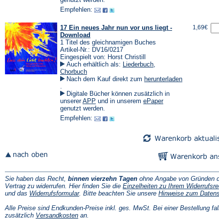
Tab)
einem
einem
Empfehlen:
neuen
neuen
Tab)
Tab)
17 Ein neues Jahr nun vor uns liegt -
1,69€
Download
1 Titel des gleichnamigen Buches
Artikel-Nr.: DV16/0217
Eingespielt von: Horst Christill
Auch erhältlich als:
Liederbuch
,
Chorbuch
Nach dem Kauf direkt zum
herunterladen
(Öffnet
.
in
Digitale Bücher können zusätzlich in
einem
(Öffnet
(Öffnet
unserer
APP
und in unserem
ePaper
neuen
in
in
genutzt werden.
Tab)
einem
einem
Empfehlen:
neuen
neuen
Tab)
Tab)
Sie haben das Recht,
binnen vierzehn Tagen
ohne Angabe von Gründen d
Vertrag zu widerrufen. Hier finden Sie die
Einzelheiten zu Ihrem Widerrufsre
(Öffnet
und das
Widerrufsformular
. Bitte beachten Sie unsere
Hinweise zum Daten
in
einem
Alle Preise sind Endkunden-Preise inkl. ges. MwSt. Bei einer Bestellung fal
neuen
(Öffnet
zusätzlich
Versandkosten
an.