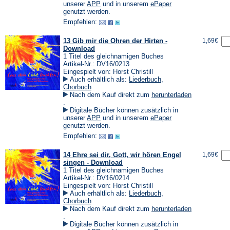
einem
(Öffnet
(Öffnet
unserer
APP
und in unserem
ePaper
neuen
in
in
genutzt werden.
Tab)
einem
einem
Empfehlen:
neuen
neuen
Tab)
Tab)
13 Gib mir die Ohren der Hirten -
1,69€
Download
1 Titel des gleichnamigen Buches
Artikel-Nr.: DV16/0213
Eingespielt von: Horst Christill
Auch erhältlich als:
Liederbuch
,
Chorbuch
Nach dem Kauf direkt zum
herunterladen
(Öffnet
.
in
Digitale Bücher können zusätzlich in
einem
(Öffnet
(Öffnet
unserer
APP
und in unserem
ePaper
neuen
in
in
genutzt werden.
Tab)
einem
einem
Empfehlen:
neuen
neuen
Tab)
Tab)
14 Ehre sei dir, Gott, wir hören Engel
1,69€
singen - Download
1 Titel des gleichnamigen Buches
Artikel-Nr.: DV16/0214
Eingespielt von: Horst Christill
Auch erhältlich als:
Liederbuch
,
Chorbuch
Nach dem Kauf direkt zum
herunterladen
(Öffnet
.
in
Digitale Bücher können zusätzlich in