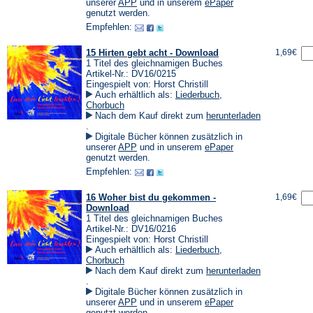
einem
(Öffnet
(Öffnet
unserer
APP
und in unserem
ePaper
neuen
in
in
genutzt werden.
Tab)
einem
einem
Empfehlen:
neuen
neuen
Tab)
Tab)
15 Hirten gebt acht - Download
1,69€
1 Titel des gleichnamigen Buches
Artikel-Nr.: DV16/0215
Eingespielt von: Horst Christill
Auch erhältlich als:
Liederbuch
,
Chorbuch
Nach dem Kauf direkt zum
herunterladen
(Öffnet
.
in
Digitale Bücher können zusätzlich in
einem
(Öffnet
(Öffnet
unserer
APP
und in unserem
ePaper
neuen
in
in
genutzt werden.
Tab)
einem
einem
Empfehlen:
neuen
neuen
Tab)
Tab)
16 Woher bist du gekommen -
1,69€
Download
1 Titel des gleichnamigen Buches
Artikel-Nr.: DV16/0216
Eingespielt von: Horst Christill
Auch erhältlich als:
Liederbuch
,
Chorbuch
Nach dem Kauf direkt zum
herunterladen
(Öffnet
.
in
Digitale Bücher können zusätzlich in
einem
(Öffnet
(Öffnet
unserer
APP
und in unserem
ePaper
neuen
in
in
genutzt werden.