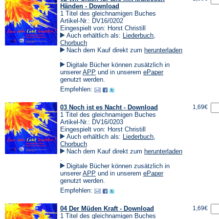
Händen - Download
1 Titel des gleichnamigen Buches
Artikel-Nr.: DV16/0202
Eingespielt von: Horst Christill
Auch erhältlich als:
Liederbuch
,
Chorbuch
Nach dem Kauf direkt zum
herunterladen
(Öffnet
.
in
Digitale Bücher können zusätzlich in
einem
(Öffnet
(Öffnet
unserer
APP
und in unserem
ePaper
neuen
in
in
genutzt werden.
Tab)
einem
einem
Empfehlen:
neuen
neuen
Tab)
Tab)
03 Noch ist es Nacht - Download
1,69€
1 Titel des gleichnamigen Buches
Artikel-Nr.: DV16/0203
Eingespielt von: Horst Christill
Auch erhältlich als:
Liederbuch
,
Chorbuch
Nach dem Kauf direkt zum
herunterladen
(Öffnet
.
in
Digitale Bücher können zusätzlich in
einem
(Öffnet
(Öffnet
unserer
APP
und in unserem
ePaper
neuen
in
in
genutzt werden.
Tab)
einem
einem
Empfehlen:
neuen
neuen
Tab)
Tab)
04 Der Müden Kraft - Download
1,69€
1 Titel des gleichnamigen Buches