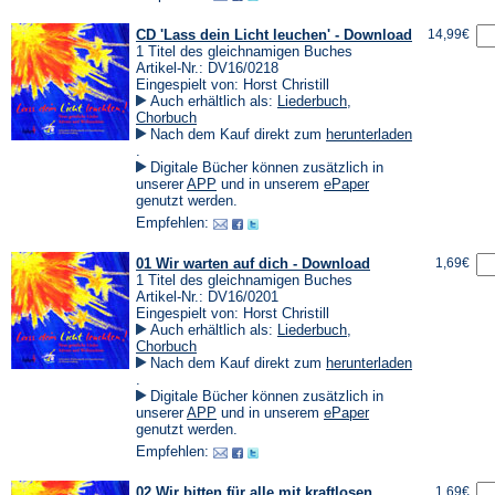
CD 'Lass dein Licht leuchen' - Download
14,99€
1 Titel des gleichnamigen Buches
Artikel-Nr.: DV16/0218
Eingespielt von: Horst Christill
Auch erhältlich als:
Liederbuch
,
Chorbuch
Nach dem Kauf direkt zum
herunterladen
(Öffnet
.
in
Digitale Bücher können zusätzlich in
einem
(Öffnet
(Öffnet
unserer
APP
und in unserem
ePaper
neuen
in
in
genutzt werden.
Tab)
einem
einem
Empfehlen:
neuen
neuen
Tab)
Tab)
01 Wir warten auf dich - Download
1,69€
1 Titel des gleichnamigen Buches
Artikel-Nr.: DV16/0201
Eingespielt von: Horst Christill
Auch erhältlich als:
Liederbuch
,
Chorbuch
Nach dem Kauf direkt zum
herunterladen
(Öffnet
.
in
Digitale Bücher können zusätzlich in
einem
(Öffnet
(Öffnet
unserer
APP
und in unserem
ePaper
neuen
in
in
genutzt werden.
Tab)
einem
einem
Empfehlen:
neuen
neuen
Tab)
Tab)
02 Wir bitten für alle mit kraftlosen
1,69€