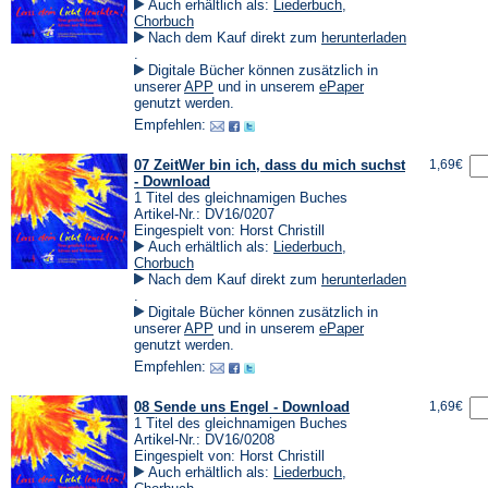
Auch erhältlich als:
Liederbuch
,
Chorbuch
Nach dem Kauf direkt zum
herunterladen
(Öffnet
.
in
Digitale Bücher können zusätzlich in
einem
(Öffnet
(Öffnet
unserer
APP
und in unserem
ePaper
neuen
in
in
genutzt werden.
Tab)
einem
einem
Empfehlen:
neuen
neuen
Tab)
Tab)
07 ZeitWer bin ich, dass du mich suchst
1,69€
- Download
1 Titel des gleichnamigen Buches
Artikel-Nr.: DV16/0207
Eingespielt von: Horst Christill
Auch erhältlich als:
Liederbuch
,
Chorbuch
Nach dem Kauf direkt zum
herunterladen
(Öffnet
.
in
Digitale Bücher können zusätzlich in
einem
(Öffnet
(Öffnet
unserer
APP
und in unserem
ePaper
neuen
in
in
genutzt werden.
Tab)
einem
einem
Empfehlen:
neuen
neuen
Tab)
Tab)
08 Sende uns Engel - Download
1,69€
1 Titel des gleichnamigen Buches
Artikel-Nr.: DV16/0208
Eingespielt von: Horst Christill
Auch erhältlich als:
Liederbuch
,