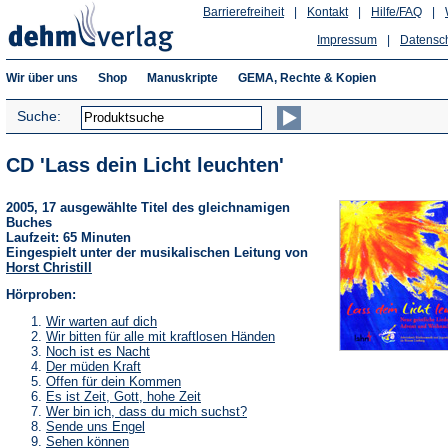
Barrierefreiheit
|
Kontakt
|
Hilfe/FAQ
|
Impressum
|
Datensc
Wir über uns
Shop
Manuskripte
GEMA, Rechte & Kopien
Suche:
CD 'Lass dein Licht leuchten'
2005, 17 ausgewählte Titel des gleichnamigen
Buches
Laufzeit: 65 Minuten
Eingespielt unter der musikalischen Leitung von
Horst Christill
Hörproben:
(Öffnet
Wir warten auf dich
in
(Öffnet
Wir bitten für alle mit kraftlosen Händen
einem
in
(Öffnet
Noch ist es Nacht
neuen
einem
in
(Öffnet
Der müden Kraft
Tab)
neuen
einem
in
(Öffnet
Offen für dein Kommen
Tab)
neuen
einem
in
(Öffnet
Es ist Zeit, Gott, hohe Zeit
Tab)
neuen
einem
in
(Öffnet
Wer bin ich, dass du mich suchst?
Tab)
neuen
einem
in
(Öffnet
Sende uns Engel
Tab)
neuen
einem
in
(Öffnet
Sehen können