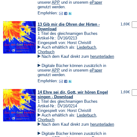
einem
(Öffnet
(Öffnet
unserer
APP
und in unserem
ePaper
neuen
in
in
genutzt werden.
Tab)
einem
einem
Empfehlen:
neuen
neuen
Tab)
Tab)
13 Gib mir die Ohren der Hirten -
1,69€
Download
1 Titel des gleichnamigen Buches
Artikel-Nr.: DV16/0213
Eingespielt von: Horst Christill
Auch erhältlich als:
Liederbuch
,
Chorbuch
Nach dem Kauf direkt zum
herunterladen
(Öffnet
.
in
Digitale Bücher können zusätzlich in
einem
(Öffnet
(Öffnet
unserer
APP
und in unserem
ePaper
neuen
in
in
genutzt werden.
Tab)
einem
einem
Empfehlen:
neuen
neuen
Tab)
Tab)
14 Ehre sei dir, Gott, wir hören Engel
1,69€
singen - Download
1 Titel des gleichnamigen Buches
Artikel-Nr.: DV16/0214
Eingespielt von: Horst Christill
Auch erhältlich als:
Liederbuch
,
Chorbuch
Nach dem Kauf direkt zum
herunterladen
(Öffnet
.
in
Digitale Bücher können zusätzlich in