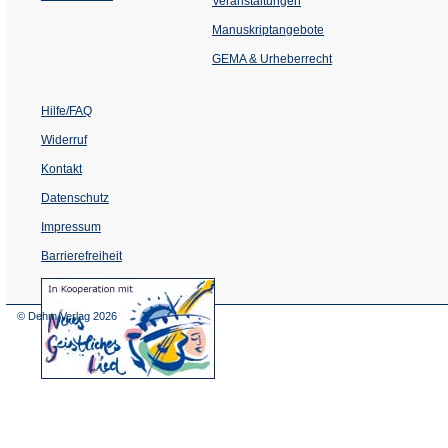
Veranstaltungen
in
einem
Manuskriptangebote
neuen
Tab)
GEMA & Urheberrecht
Hilfe/FAQ
Widerruf
Kontakt
Datenschutz
Impressum
Barrierefreiheit
(Öffnet
in
einem
© Dehm Verlag
2026
neuen
Tab)