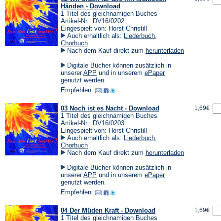
Händen - Download
1 Titel des gleichnamigen Buches
Artikel-Nr.: DV16/0202
Eingespielt von: Horst Christill
Auch erhältlich als:
Liederbuch
,
Chorbuch
Nach dem Kauf direkt zum
herunterladen
(Öffnet
.
in
Digitale Bücher können zusätzlich in
einem
(Öffnet
(Öffnet
unserer
APP
und in unserem
ePaper
neuen
in
in
genutzt werden.
Tab)
einem
einem
Empfehlen:
neuen
neuen
Tab)
Tab)
03 Noch ist es Nacht - Download
1,69€
1 Titel des gleichnamigen Buches
Artikel-Nr.: DV16/0203
Eingespielt von: Horst Christill
Auch erhältlich als:
Liederbuch
,
Chorbuch
Nach dem Kauf direkt zum
herunterladen
(Öffnet
.
in
Digitale Bücher können zusätzlich in
einem
(Öffnet
(Öffnet
unserer
APP
und in unserem
ePaper
neuen
in
in
genutzt werden.
Tab)
einem
einem
Empfehlen:
neuen
neuen
Tab)
Tab)
04 Der Müden Kraft - Download
1,69€
1 Titel des gleichnamigen Buches