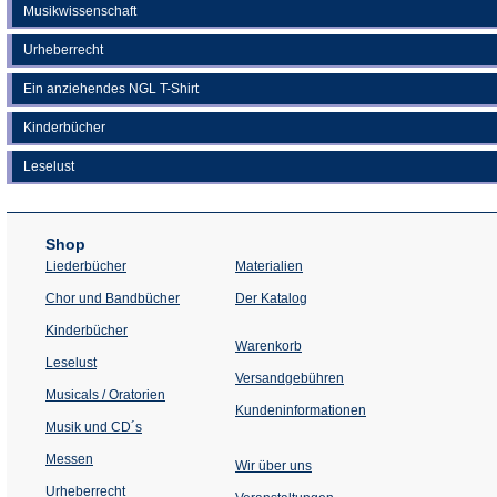
Musikwissenschaft
Urheberrecht
Ein anziehendes NGL T-Shirt
Kinderbücher
Leselust
Shop
Liederbücher
Materialien
(Öffnet
Chor und Bandbücher
Der Katalog
in
einem
Kinderbücher
neuen
Warenkorb
Tab)
Leselust
Versandgebühren
Musicals / Oratorien
Kundeninformationen
Musik und CD´s
Messen
Wir über uns
Urheberrecht
(Öffnet