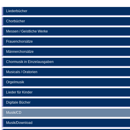
Tab)
in
einem
neuen
Liederbücher
Tab)
Chorbücher
Messen / Geistliche Werke
Frauenchorsätze
Männerchorsätze
Chormusik in Einzelausgaben
Musicals / Oratorien
Orgelmusik
Lieder für Kinder
Digitale Bücher
Musik/CD
Musik/Download