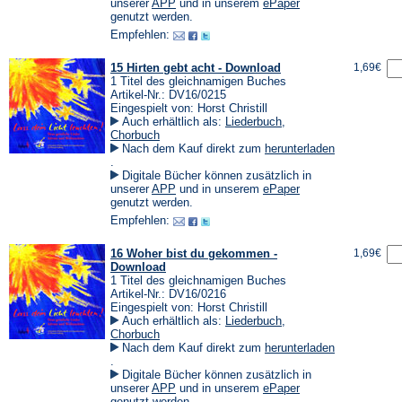
einem
(Öffnet
(Öffnet
unserer
APP
und in unserem
ePaper
neuen
in
in
genutzt werden.
Tab)
einem
einem
Empfehlen:
neuen
neuen
Tab)
Tab)
15 Hirten gebt acht - Download
1,69€
1 Titel des gleichnamigen Buches
Artikel-Nr.: DV16/0215
Eingespielt von: Horst Christill
Auch erhältlich als:
Liederbuch
,
Chorbuch
Nach dem Kauf direkt zum
herunterladen
(Öffnet
.
in
Digitale Bücher können zusätzlich in
einem
(Öffnet
(Öffnet
unserer
APP
und in unserem
ePaper
neuen
in
in
genutzt werden.
Tab)
einem
einem
Empfehlen:
neuen
neuen
Tab)
Tab)
16 Woher bist du gekommen -
1,69€
Download
1 Titel des gleichnamigen Buches
Artikel-Nr.: DV16/0216
Eingespielt von: Horst Christill
Auch erhältlich als:
Liederbuch
,
Chorbuch
Nach dem Kauf direkt zum
herunterladen
(Öffnet
.
in
Digitale Bücher können zusätzlich in
einem
(Öffnet
(Öffnet
unserer
APP
und in unserem
ePaper
neuen
in
in
genutzt werden.