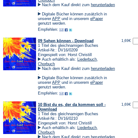
Chorbuch
Nach dem Kauf direkt zum
herunterladen
(Öffnet
.
in
Digitale Bücher können zusätzlich in
einem
(Öffnet
(Öffnet
unserer
APP
und in unserem
ePaper
neuen
in
in
genutzt werden.
Tab)
einem
einem
Empfehlen:
neuen
neuen
Tab)
Tab)
09 Sehen können - Download
1,69€
1 Titel des gleichnamigen Buches
Artikel-Nr.: DV16/0209
Eingespielt von: Horst Christill
Auch erhältlich als:
Liederbuch
,
Chorbuch
Nach dem Kauf direkt zum
herunterladen
(Öffnet
.
in
Digitale Bücher können zusätzlich in
einem
(Öffnet
(Öffnet
unserer
APP
und in unserem
ePaper
neuen
in
in
genutzt werden.
Tab)
einem
einem
Empfehlen:
neuen
neuen
Tab)
Tab)
10 Bist du es, der da kommen soll -
1,69€
Download
1 Titel des gleichnamigen Buches
Artikel-Nr.: DV16/0210
Eingespielt von: Horst Christill
Auch erhältlich als:
Liederbuch
,
Chorbuch
Nach dem Kauf direkt zum
herunterladen