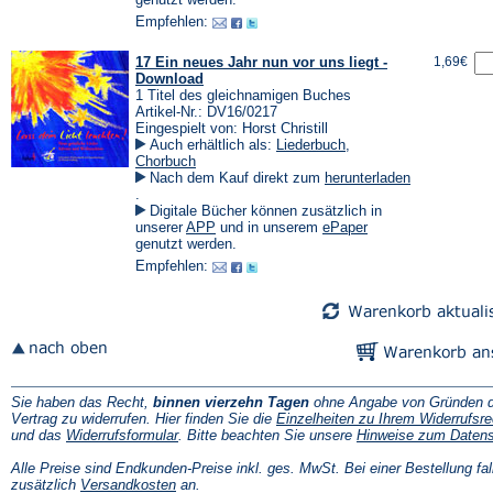
Tab)
einem
einem
Empfehlen:
neuen
neuen
Tab)
Tab)
17 Ein neues Jahr nun vor uns liegt -
1,69€
Download
1 Titel des gleichnamigen Buches
Artikel-Nr.: DV16/0217
Eingespielt von: Horst Christill
Auch erhältlich als:
Liederbuch
,
Chorbuch
Nach dem Kauf direkt zum
herunterladen
(Öffnet
.
in
Digitale Bücher können zusätzlich in
einem
(Öffnet
(Öffnet
unserer
APP
und in unserem
ePaper
neuen
in
in
genutzt werden.
Tab)
einem
einem
Empfehlen:
neuen
neuen
Tab)
Tab)
Sie haben das Recht,
binnen vierzehn Tagen
ohne Angabe von Gründen d
Vertrag zu widerrufen. Hier finden Sie die
Einzelheiten zu Ihrem Widerrufsre
(Öffnet
und das
Widerrufsformular
. Bitte beachten Sie unsere
Hinweise zum Daten
in
einem
Alle Preise sind Endkunden-Preise inkl. ges. MwSt. Bei einer Bestellung fal
neuen
(Öffnet
zusätzlich
Versandkosten
an.