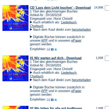
CD 'Lass dein Licht leuchen' - Download
14,99€
1 Titel des gleichnamigen Buches
Artikel-Nr.: DV16/0218
Eingespielt von: Horst Christill
Auch erhältlich als:
Liederbuch
,
Chorbuch
Nach dem Kauf direkt zum
herunterladen
(Öffnet
.
in
Digitale Bücher können zusätzlich in
einem
(Öffnet
(Öffnet
unserer
APP
und in unserem
ePaper
neuen
in
in
genutzt werden.
Tab)
einem
einem
Empfehlen:
neuen
neuen
Tab)
Tab)
01 Wir warten auf dich - Download
1,69€
1 Titel des gleichnamigen Buches
Artikel-Nr.: DV16/0201
Eingespielt von: Horst Christill
Auch erhältlich als:
Liederbuch
,
Chorbuch
Nach dem Kauf direkt zum
herunterladen
(Öffnet
.
in
Digitale Bücher können zusätzlich in
einem
(Öffnet
(Öffnet
unserer
APP
und in unserem
ePaper
neuen
in
in
genutzt werden.
Tab)
einem
einem
Empfehlen:
neuen
neuen
Tab)
Tab)
02 Wir bitten für alle mit kraftlosen
1,69€