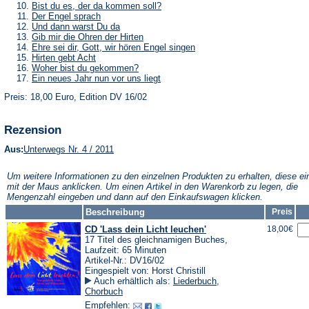
Tab)
neuen
einem
in
(Öffnet
Bist du es, der da kommen soll?
Tab)
neuen
einem
in
(Öffnet
Der Engel sprach
Tab)
neuen
einem
in
(Öffnet
Und dann warst Du da
Tab)
neuen
einem
in
(Öffnet
Gib mir die Ohren der Hirten
Tab)
neuen
einem
in
(Öffnet
Ehre sei dir, Gott, wir hören Engel singen
Tab)
neuen
einem
in
(Öffnet
Hirten gebt Acht
Tab)
neuen
einem
in
(Öffnet
Woher bist du gekommen?
Tab)
neuen
einem
in
(Öffnet
Ein neues Jahr nun vor uns liegt
Tab)
neuen
einem
in
Tab)
neuen
Preis: 18,00 Euro, Edition DV 16/02
einem
Tab)
neuen
Tab)
Rezension
(Öffnet
Aus:
Unterwegs Nr. 4 / 2011
in
einem
Um weitere Informationen zu den einzelnen Produkten zu erhalten, diese ei
neuen
mit der Maus anklicken. Um einen Artikel in den Warenkorb zu legen, die
Tab)
Mengenzahl eingeben und dann auf den Einkaufswagen klicken.
Beschreibung
Preis
CD 'Lass dein Licht leuchen'
18,00€
17 Titel des gleichnamigen Buches,
Laufzeit: 65 Minuten
Artikel-Nr.: DV16/02
Eingespielt von: Horst Christill
Auch erhältlich als:
Liederbuch
,
Chorbuch
Empfehlen: