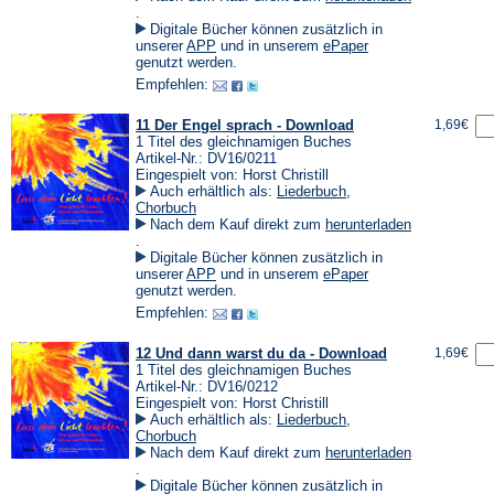
(Öffnet
.
in
Digitale Bücher können zusätzlich in
einem
(Öffnet
(Öffnet
unserer
APP
und in unserem
ePaper
neuen
in
in
genutzt werden.
Tab)
einem
einem
Empfehlen:
neuen
neuen
Tab)
Tab)
11 Der Engel sprach - Download
1,69€
1 Titel des gleichnamigen Buches
Artikel-Nr.: DV16/0211
Eingespielt von: Horst Christill
Auch erhältlich als:
Liederbuch
,
Chorbuch
Nach dem Kauf direkt zum
herunterladen
(Öffnet
.
in
Digitale Bücher können zusätzlich in
einem
(Öffnet
(Öffnet
unserer
APP
und in unserem
ePaper
neuen
in
in
genutzt werden.
Tab)
einem
einem
Empfehlen:
neuen
neuen
Tab)
Tab)
12 Und dann warst du da - Download
1,69€
1 Titel des gleichnamigen Buches
Artikel-Nr.: DV16/0212
Eingespielt von: Horst Christill
Auch erhältlich als:
Liederbuch
,
Chorbuch
Nach dem Kauf direkt zum
herunterladen
(Öffnet
.
in
Digitale Bücher können zusätzlich in