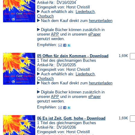
Artikel-Nr.: DV16/0204
Eingespielt von: Horst Christill
Auch erhältlich als:
Liederbuch
,
Chorbuch
Nach dem Kauf direkt zum
herunterladen
(Öffnet
.
in
Digitale Bücher können zusätzlich in
einem
(Öffnet
(Öffnet
unserer
APP
und in unserem
ePaper
neuen
in
in
genutzt werden.
Tab)
einem
einem
Empfehlen:
neuen
neuen
Tab)
Tab)
05 Offen für dein Kommen - Download
1,69€
1 Titel des gleichnamigen Buches
Artikel-Nr.: DV16/0205
Eingespielt von: Horst Christill
Auch erhältlich als:
Liederbuch
,
Chorbuch
Nach dem Kauf direkt zum
herunterladen
(Öffnet
.
in
Digitale Bücher können zusätzlich in
einem
(Öffnet
(Öffnet
unserer
APP
und in unserem
ePaper
neuen
in
in
genutzt werden.
Tab)
einem
einem
Empfehlen:
neuen
neuen
Tab)
Tab)
06 Es ist Zeit, Gott, hohe - Download
1,69€
1 Titel des gleichnamigen Buches
Artikel-Nr.: DV16/0206
Eingespielt von: Horst Christill