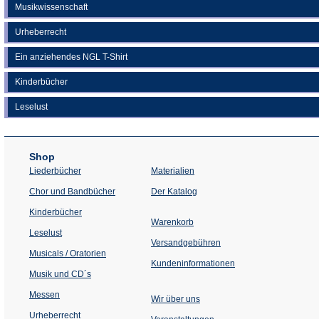
Musikwissenschaft
Urheberrecht
Ein anziehendes NGL T-Shirt
Kinderbücher
Leselust
Shop
Liederbücher
Materialien
(Öffnet
Chor und Bandbücher
Der Katalog
in
einem
Kinderbücher
neuen
Warenkorb
Tab)
Leselust
Versandgebühren
Musicals / Oratorien
Kundeninformationen
Musik und CD´s
Messen
Wir über uns
Urheberrecht
(Öffnet