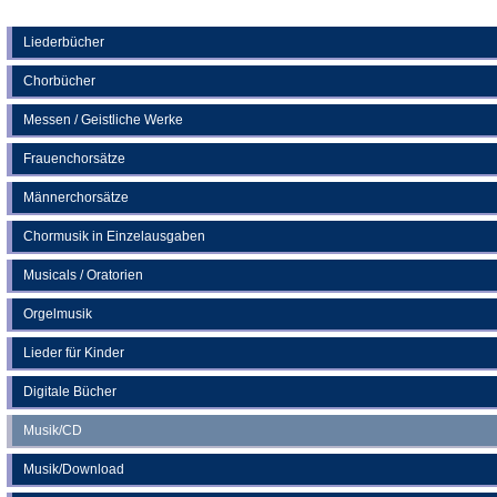
Tab)
in
einem
neuen
Liederbücher
Tab)
Chorbücher
Messen / Geistliche Werke
Frauenchorsätze
Männerchorsätze
Chormusik in Einzelausgaben
Musicals / Oratorien
Orgelmusik
Lieder für Kinder
Digitale Bücher
Musik/CD
Musik/Download