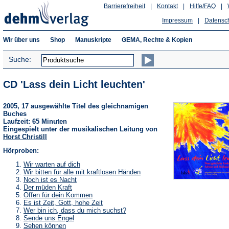
Barrierefreiheit
|
Kontakt
|
Hilfe/FAQ
|
Impressum
|
Datensc
Wir über uns
Shop
Manuskripte
GEMA, Rechte & Kopien
Suche:
CD 'Lass dein Licht leuchten'
2005, 17 ausgewählte Titel des gleichnamigen
Buches
Laufzeit: 65 Minuten
Eingespielt unter der musikalischen Leitung von
Horst Christill
Hörproben:
(Öffnet
Wir warten auf dich
in
(Öffnet
Wir bitten für alle mit kraftlosen Händen
einem
in
(Öffnet
Noch ist es Nacht
neuen
einem
in
(Öffnet
Der müden Kraft
Tab)
neuen
einem
in
(Öffnet
Offen für dein Kommen
Tab)
neuen
einem
in
(Öffnet
Es ist Zeit, Gott, hohe Zeit
Tab)
neuen
einem
in
(Öffnet
Wer bin ich, dass du mich suchst?
Tab)
neuen
einem
in
(Öffnet
Sende uns Engel
Tab)
neuen
einem
in
(Öffnet
Sehen können