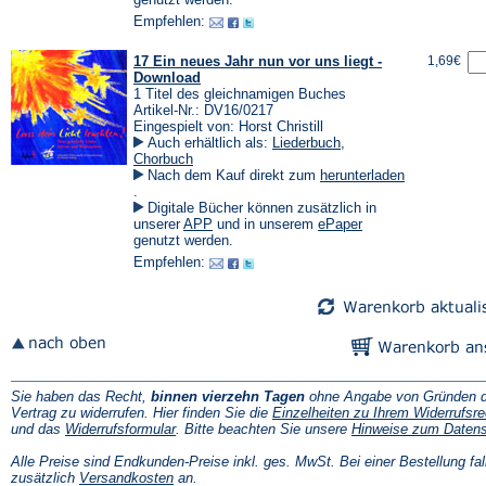
Tab)
einem
einem
Empfehlen:
neuen
neuen
Tab)
Tab)
17 Ein neues Jahr nun vor uns liegt -
1,69€
Download
1 Titel des gleichnamigen Buches
Artikel-Nr.: DV16/0217
Eingespielt von: Horst Christill
Auch erhältlich als:
Liederbuch
,
Chorbuch
Nach dem Kauf direkt zum
herunterladen
(Öffnet
.
in
Digitale Bücher können zusätzlich in
einem
(Öffnet
(Öffnet
unserer
APP
und in unserem
ePaper
neuen
in
in
genutzt werden.
Tab)
einem
einem
Empfehlen:
neuen
neuen
Tab)
Tab)
Sie haben das Recht,
binnen vierzehn Tagen
ohne Angabe von Gründen d
Vertrag zu widerrufen. Hier finden Sie die
Einzelheiten zu Ihrem Widerrufsre
(Öffnet
und das
Widerrufsformular
. Bitte beachten Sie unsere
Hinweise zum Daten
in
einem
Alle Preise sind Endkunden-Preise inkl. ges. MwSt. Bei einer Bestellung fal
neuen
(Öffnet
zusätzlich
Versandkosten
an.