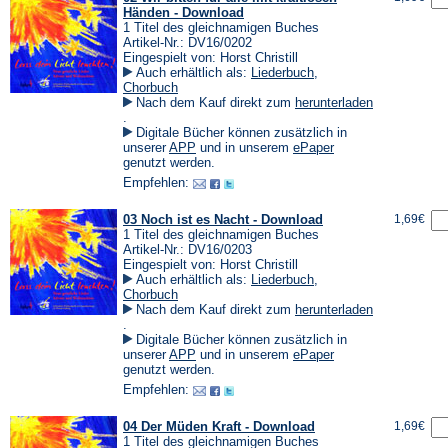
Händen - Download
1 Titel des gleichnamigen Buches
Artikel-Nr.: DV16/0202
Eingespielt von: Horst Christill
Auch erhältlich als:
Liederbuch
,
Chorbuch
Nach dem Kauf direkt zum
herunterladen
(Öffnet
.
in
Digitale Bücher können zusätzlich in
einem
(Öffnet
(Öffnet
unserer
APP
und in unserem
ePaper
neuen
in
in
genutzt werden.
Tab)
einem
einem
Empfehlen:
neuen
neuen
Tab)
Tab)
03 Noch ist es Nacht - Download
1,69€
1 Titel des gleichnamigen Buches
Artikel-Nr.: DV16/0203
Eingespielt von: Horst Christill
Auch erhältlich als:
Liederbuch
,
Chorbuch
Nach dem Kauf direkt zum
herunterladen
(Öffnet
.
in
Digitale Bücher können zusätzlich in
einem
(Öffnet
(Öffnet
unserer
APP
und in unserem
ePaper
neuen
in
in
genutzt werden.
Tab)
einem
einem
Empfehlen:
neuen
neuen
Tab)
Tab)
04 Der Müden Kraft - Download
1,69€
1 Titel des gleichnamigen Buches