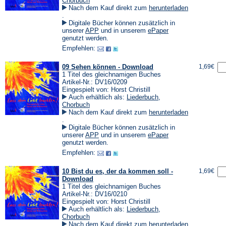
Chorbuch
Nach dem Kauf direkt zum
herunterladen
(Öffnet
.
in
Digitale Bücher können zusätzlich in
einem
(Öffnet
(Öffnet
unserer
APP
und in unserem
ePaper
neuen
in
in
genutzt werden.
Tab)
einem
einem
Empfehlen:
neuen
neuen
Tab)
Tab)
09 Sehen können - Download
1,69€
1 Titel des gleichnamigen Buches
Artikel-Nr.: DV16/0209
Eingespielt von: Horst Christill
Auch erhältlich als:
Liederbuch
,
Chorbuch
Nach dem Kauf direkt zum
herunterladen
(Öffnet
.
in
Digitale Bücher können zusätzlich in
einem
(Öffnet
(Öffnet
unserer
APP
und in unserem
ePaper
neuen
in
in
genutzt werden.
Tab)
einem
einem
Empfehlen:
neuen
neuen
Tab)
Tab)
10 Bist du es, der da kommen soll -
1,69€
Download
1 Titel des gleichnamigen Buches
Artikel-Nr.: DV16/0210
Eingespielt von: Horst Christill
Auch erhältlich als:
Liederbuch
,
Chorbuch
Nach dem Kauf direkt zum
herunterladen