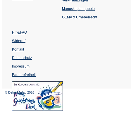
Veranstaltungen
in
einem
Manuskriptangebote
neuen
Tab)
GEMA & Urheberrecht
Hilfe/FAQ
Widerruf
Kontakt
Datenschutz
Impressum
Barrierefreiheit
(Öffnet
in
einem
© Dehm Verlag
2026
neuen
Tab)