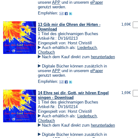
einem
(Öffnet
(Öffnet
unserer
APP
und in unserem
ePaper
neuen
in
in
genutzt werden.
Tab)
einem
einem
Empfehlen:
neuen
neuen
Tab)
Tab)
13 Gib mir die Ohren der Hirten -
1,69€
Download
1 Titel des gleichnamigen Buches
Artikel-Nr.: DV16/0213
Eingespielt von: Horst Christill
Auch erhältlich als:
Liederbuch
,
Chorbuch
Nach dem Kauf direkt zum
herunterladen
(Öffnet
.
in
Digitale Bücher können zusätzlich in
einem
(Öffnet
(Öffnet
unserer
APP
und in unserem
ePaper
neuen
in
in
genutzt werden.
Tab)
einem
einem
Empfehlen:
neuen
neuen
Tab)
Tab)
14 Ehre sei dir, Gott, wir hören Engel
1,69€
singen - Download
1 Titel des gleichnamigen Buches
Artikel-Nr.: DV16/0214
Eingespielt von: Horst Christill
Auch erhältlich als:
Liederbuch
,
Chorbuch
Nach dem Kauf direkt zum
herunterladen
(Öffnet
.
in
Digitale Bücher können zusätzlich in