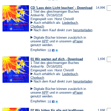
CD 'Lass dein Licht leuchen' - Download
14,99€
1 Titel des gleichnamigen Buches
Artikel-Nr.: DV16/0218
Eingespielt von: Horst Christill
Auch erhältlich als:
Liederbuch
,
Chorbuch
Nach dem Kauf direkt zum
herunterladen
(Öffnet
.
in
Digitale Bücher können zusätzlich in
einem
(Öffnet
(Öffnet
unserer
APP
und in unserem
ePaper
neuen
in
in
genutzt werden.
Tab)
einem
einem
Empfehlen:
neuen
neuen
Tab)
Tab)
01 Wir warten auf dich - Download
1,69€
1 Titel des gleichnamigen Buches
Artikel-Nr.: DV16/0201
Eingespielt von: Horst Christill
Auch erhältlich als:
Liederbuch
,
Chorbuch
Nach dem Kauf direkt zum
herunterladen
(Öffnet
.
in
Digitale Bücher können zusätzlich in
einem
(Öffnet
(Öffnet
unserer
APP
und in unserem
ePaper
neuen
in
in
genutzt werden.
Tab)
einem
einem
Empfehlen:
neuen
neuen
Tab)
Tab)
02 Wir bitten für alle mit kraftlosen
1,69€