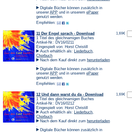
(Öffnet
.
in
Digitale Bücher können zusätzlich in
einem
(Öffnet
(Öffnet
unserer
APP
und in unserem
ePaper
neuen
in
in
genutzt werden.
Tab)
einem
einem
Empfehlen:
neuen
neuen
Tab)
Tab)
11 Der Engel sprach - Download
1,69€
1 Titel des gleichnamigen Buches
Artikel-Nr.: DV16/0211
Eingespielt von: Horst Christill
Auch erhältlich als:
Liederbuch
,
Chorbuch
Nach dem Kauf direkt zum
herunterladen
(Öffnet
.
in
Digitale Bücher können zusätzlich in
einem
(Öffnet
(Öffnet
unserer
APP
und in unserem
ePaper
neuen
in
in
genutzt werden.
Tab)
einem
einem
Empfehlen:
neuen
neuen
Tab)
Tab)
12 Und dann warst du da - Download
1,69€
1 Titel des gleichnamigen Buches
Artikel-Nr.: DV16/0212
Eingespielt von: Horst Christill
Auch erhältlich als:
Liederbuch
,
Chorbuch
Nach dem Kauf direkt zum
herunterladen
(Öffnet
.
in
Digitale Bücher können zusätzlich in