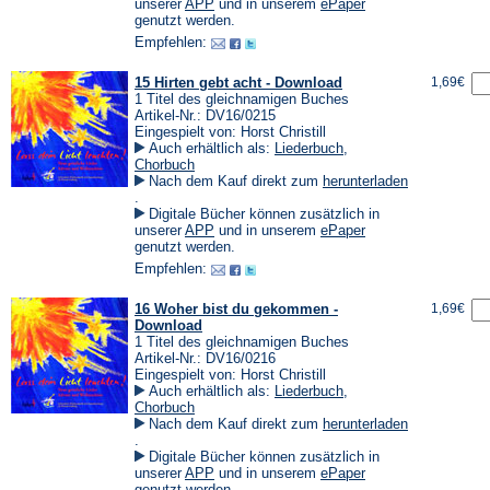
einem
(Öffnet
(Öffnet
unserer
APP
und in unserem
ePaper
neuen
in
in
genutzt werden.
Tab)
einem
einem
Empfehlen:
neuen
neuen
Tab)
Tab)
15 Hirten gebt acht - Download
1,69€
1 Titel des gleichnamigen Buches
Artikel-Nr.: DV16/0215
Eingespielt von: Horst Christill
Auch erhältlich als:
Liederbuch
,
Chorbuch
Nach dem Kauf direkt zum
herunterladen
(Öffnet
.
in
Digitale Bücher können zusätzlich in
einem
(Öffnet
(Öffnet
unserer
APP
und in unserem
ePaper
neuen
in
in
genutzt werden.
Tab)
einem
einem
Empfehlen:
neuen
neuen
Tab)
Tab)
16 Woher bist du gekommen -
1,69€
Download
1 Titel des gleichnamigen Buches
Artikel-Nr.: DV16/0216
Eingespielt von: Horst Christill
Auch erhältlich als:
Liederbuch
,
Chorbuch
Nach dem Kauf direkt zum
herunterladen
(Öffnet
.
in
Digitale Bücher können zusätzlich in
einem
(Öffnet
(Öffnet
unserer
APP
und in unserem
ePaper
neuen
in
in
genutzt werden.