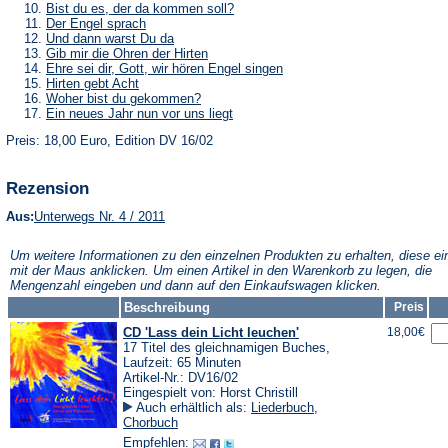
Tab)
neuen
einem
in
(Öffnet
Bist du es, der da kommen soll?
Tab)
neuen
einem
in
(Öffnet
Der Engel sprach
Tab)
neuen
einem
in
(Öffnet
Und dann warst Du da
Tab)
neuen
einem
in
(Öffnet
Gib mir die Ohren der Hirten
Tab)
neuen
einem
in
(Öffnet
Ehre sei dir, Gott, wir hören Engel singen
Tab)
neuen
einem
in
(Öffnet
Hirten gebt Acht
Tab)
neuen
einem
in
(Öffnet
Woher bist du gekommen?
Tab)
neuen
einem
in
(Öffnet
Ein neues Jahr nun vor uns liegt
Tab)
neuen
einem
in
Tab)
neuen
Preis: 18,00 Euro, Edition DV 16/02
einem
Tab)
neuen
Tab)
Rezension
(Öffnet
Aus:
Unterwegs Nr. 4 / 2011
in
einem
Um weitere Informationen zu den einzelnen Produkten zu erhalten, diese ei
neuen
mit der Maus anklicken. Um einen Artikel in den Warenkorb zu legen, die
Tab)
Mengenzahl eingeben und dann auf den Einkaufswagen klicken.
Beschreibung
Preis
CD 'Lass dein Licht leuchen'
18,00€
17 Titel des gleichnamigen Buches,
Laufzeit: 65 Minuten
Artikel-Nr.: DV16/02
Eingespielt von: Horst Christill
Auch erhältlich als:
Liederbuch
,
Chorbuch
Empfehlen: