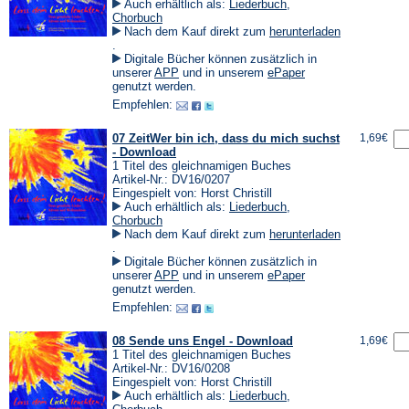
Auch erhältlich als:
Liederbuch
,
Chorbuch
Nach dem Kauf direkt zum
herunterladen
(Öffnet
.
in
Digitale Bücher können zusätzlich in
einem
(Öffnet
(Öffnet
unserer
APP
und in unserem
ePaper
neuen
in
in
genutzt werden.
Tab)
einem
einem
Empfehlen:
neuen
neuen
Tab)
Tab)
07 ZeitWer bin ich, dass du mich suchst
1,69€
- Download
1 Titel des gleichnamigen Buches
Artikel-Nr.: DV16/0207
Eingespielt von: Horst Christill
Auch erhältlich als:
Liederbuch
,
Chorbuch
Nach dem Kauf direkt zum
herunterladen
(Öffnet
.
in
Digitale Bücher können zusätzlich in
einem
(Öffnet
(Öffnet
unserer
APP
und in unserem
ePaper
neuen
in
in
genutzt werden.
Tab)
einem
einem
Empfehlen:
neuen
neuen
Tab)
Tab)
08 Sende uns Engel - Download
1,69€
1 Titel des gleichnamigen Buches
Artikel-Nr.: DV16/0208
Eingespielt von: Horst Christill
Auch erhältlich als:
Liederbuch
,