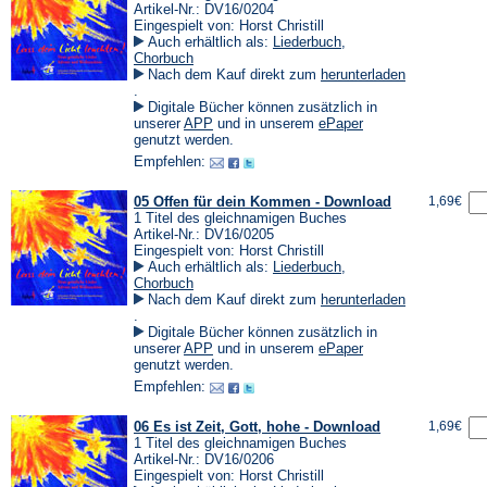
Artikel-Nr.: DV16/0204
Eingespielt von: Horst Christill
Auch erhältlich als:
Liederbuch
,
Chorbuch
Nach dem Kauf direkt zum
herunterladen
(Öffnet
.
in
Digitale Bücher können zusätzlich in
einem
(Öffnet
(Öffnet
unserer
APP
und in unserem
ePaper
neuen
in
in
genutzt werden.
Tab)
einem
einem
Empfehlen:
neuen
neuen
Tab)
Tab)
05 Offen für dein Kommen - Download
1,69€
1 Titel des gleichnamigen Buches
Artikel-Nr.: DV16/0205
Eingespielt von: Horst Christill
Auch erhältlich als:
Liederbuch
,
Chorbuch
Nach dem Kauf direkt zum
herunterladen
(Öffnet
.
in
Digitale Bücher können zusätzlich in
einem
(Öffnet
(Öffnet
unserer
APP
und in unserem
ePaper
neuen
in
in
genutzt werden.
Tab)
einem
einem
Empfehlen:
neuen
neuen
Tab)
Tab)
06 Es ist Zeit, Gott, hohe - Download
1,69€
1 Titel des gleichnamigen Buches
Artikel-Nr.: DV16/0206
Eingespielt von: Horst Christill