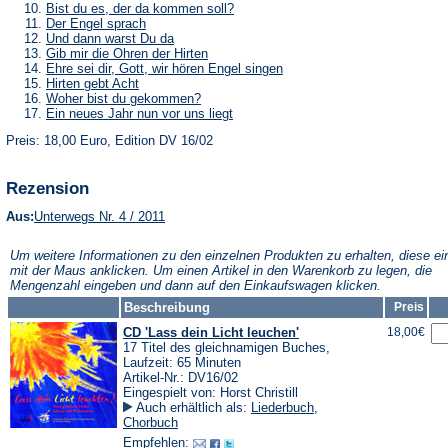
Tab)
neuen
einem
in
(Öffnet
Bist du es, der da kommen soll?
Tab)
neuen
einem
in
(Öffnet
Der Engel sprach
Tab)
neuen
einem
in
(Öffnet
Und dann warst Du da
Tab)
neuen
einem
in
(Öffnet
Gib mir die Ohren der Hirten
Tab)
neuen
einem
in
(Öffnet
Ehre sei dir, Gott, wir hören Engel singen
Tab)
neuen
einem
in
(Öffnet
Hirten gebt Acht
Tab)
neuen
einem
in
(Öffnet
Woher bist du gekommen?
Tab)
neuen
einem
in
(Öffnet
Ein neues Jahr nun vor uns liegt
Tab)
neuen
einem
in
Tab)
neuen
Preis: 18,00 Euro, Edition DV 16/02
einem
Tab)
neuen
Tab)
Rezension
(Öffnet
Aus:
Unterwegs Nr. 4 / 2011
in
einem
Um weitere Informationen zu den einzelnen Produkten zu erhalten, diese ei
neuen
mit der Maus anklicken. Um einen Artikel in den Warenkorb zu legen, die
Tab)
Mengenzahl eingeben und dann auf den Einkaufswagen klicken.
Beschreibung
Preis
CD 'Lass dein Licht leuchen'
18,00€
17 Titel des gleichnamigen Buches,
Laufzeit: 65 Minuten
Artikel-Nr.: DV16/02
Eingespielt von: Horst Christill
Auch erhältlich als:
Liederbuch
,
Chorbuch
Empfehlen: