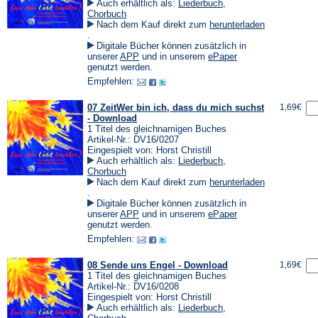
Auch erhältlich als:
Liederbuch
,
Chorbuch
Nach dem Kauf direkt zum
herunterladen
(Öffnet
.
in
Digitale Bücher können zusätzlich in
einem
(Öffnet
(Öffnet
unserer
APP
und in unserem
ePaper
neuen
in
in
genutzt werden.
Tab)
einem
einem
Empfehlen:
neuen
neuen
Tab)
Tab)
07 ZeitWer bin ich, dass du mich suchst
1,69€
- Download
1 Titel des gleichnamigen Buches
Artikel-Nr.: DV16/0207
Eingespielt von: Horst Christill
Auch erhältlich als:
Liederbuch
,
Chorbuch
Nach dem Kauf direkt zum
herunterladen
(Öffnet
.
in
Digitale Bücher können zusätzlich in
einem
(Öffnet
(Öffnet
unserer
APP
und in unserem
ePaper
neuen
in
in
genutzt werden.
Tab)
einem
einem
Empfehlen:
neuen
neuen
Tab)
Tab)
08 Sende uns Engel - Download
1,69€
1 Titel des gleichnamigen Buches
Artikel-Nr.: DV16/0208
Eingespielt von: Horst Christill
Auch erhältlich als:
Liederbuch
,