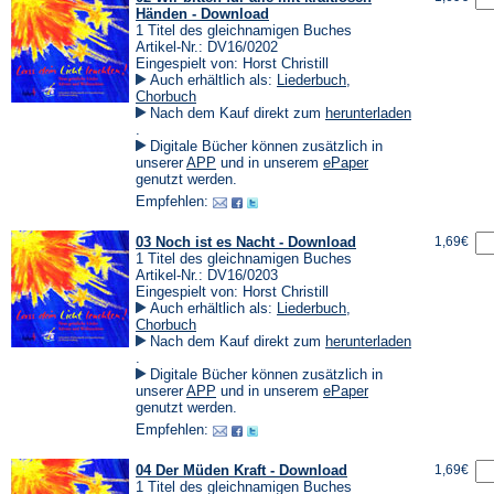
Händen - Download
1 Titel des gleichnamigen Buches
Artikel-Nr.: DV16/0202
Eingespielt von: Horst Christill
Auch erhältlich als:
Liederbuch
,
Chorbuch
Nach dem Kauf direkt zum
herunterladen
(Öffnet
.
in
Digitale Bücher können zusätzlich in
einem
(Öffnet
(Öffnet
unserer
APP
und in unserem
ePaper
neuen
in
in
genutzt werden.
Tab)
einem
einem
Empfehlen:
neuen
neuen
Tab)
Tab)
03 Noch ist es Nacht - Download
1,69€
1 Titel des gleichnamigen Buches
Artikel-Nr.: DV16/0203
Eingespielt von: Horst Christill
Auch erhältlich als:
Liederbuch
,
Chorbuch
Nach dem Kauf direkt zum
herunterladen
(Öffnet
.
in
Digitale Bücher können zusätzlich in
einem
(Öffnet
(Öffnet
unserer
APP
und in unserem
ePaper
neuen
in
in
genutzt werden.
Tab)
einem
einem
Empfehlen:
neuen
neuen
Tab)
Tab)
04 Der Müden Kraft - Download
1,69€
1 Titel des gleichnamigen Buches