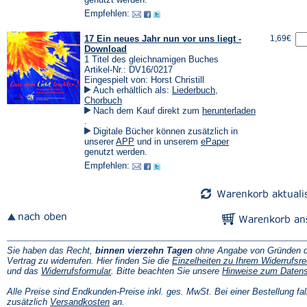
Tab)
einem
einem
Empfehlen:
neuen
neuen
Tab)
Tab)
17 Ein neues Jahr nun vor uns liegt -
1,69€
Download
1 Titel des gleichnamigen Buches
Artikel-Nr.: DV16/0217
Eingespielt von: Horst Christill
Auch erhältlich als:
Liederbuch
,
Chorbuch
Nach dem Kauf direkt zum
herunterladen
(Öffnet
.
in
Digitale Bücher können zusätzlich in
einem
(Öffnet
(Öffnet
unserer
APP
und in unserem
ePaper
neuen
in
in
genutzt werden.
Tab)
einem
einem
Empfehlen:
neuen
neuen
Tab)
Tab)
Sie haben das Recht,
binnen vierzehn Tagen
ohne Angabe von Gründen d
Vertrag zu widerrufen. Hier finden Sie die
Einzelheiten zu Ihrem Widerrufsre
(Öffnet
und das
Widerrufsformular
. Bitte beachten Sie unsere
Hinweise zum Daten
in
einem
Alle Preise sind Endkunden-Preise inkl. ges. MwSt. Bei einer Bestellung fal
neuen
(Öffnet
zusätzlich
Versandkosten
an.