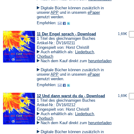
(Öffnet
.
in
Digitale Bücher können zusätzlich in
einem
(Öffnet
(Öffnet
unserer
APP
und in unserem
ePaper
neuen
in
in
genutzt werden.
Tab)
einem
einem
Empfehlen:
neuen
neuen
Tab)
Tab)
11 Der Engel sprach - Download
1,69€
1 Titel des gleichnamigen Buches
Artikel-Nr.: DV16/0211
Eingespielt von: Horst Christill
Auch erhältlich als:
Liederbuch
,
Chorbuch
Nach dem Kauf direkt zum
herunterladen
(Öffnet
.
in
Digitale Bücher können zusätzlich in
einem
(Öffnet
(Öffnet
unserer
APP
und in unserem
ePaper
neuen
in
in
genutzt werden.
Tab)
einem
einem
Empfehlen:
neuen
neuen
Tab)
Tab)
12 Und dann warst du da - Download
1,69€
1 Titel des gleichnamigen Buches
Artikel-Nr.: DV16/0212
Eingespielt von: Horst Christill
Auch erhältlich als:
Liederbuch
,
Chorbuch
Nach dem Kauf direkt zum
herunterladen
(Öffnet
.
in
Digitale Bücher können zusätzlich in