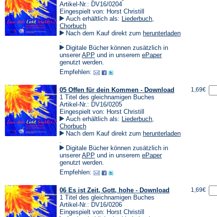
Artikel-Nr.: DV16/0204
Eingespielt von: Horst Christill
Auch erhältlich als:
Liederbuch
,
Chorbuch
Nach dem Kauf direkt zum
herunterladen
(Öffnet
.
in
Digitale Bücher können zusätzlich in
einem
(Öffnet
(Öffnet
unserer
APP
und in unserem
ePaper
neuen
in
in
genutzt werden.
Tab)
einem
einem
Empfehlen:
neuen
neuen
Tab)
Tab)
05 Offen für dein Kommen - Download
1,69€
1 Titel des gleichnamigen Buches
Artikel-Nr.: DV16/0205
Eingespielt von: Horst Christill
Auch erhältlich als:
Liederbuch
,
Chorbuch
Nach dem Kauf direkt zum
herunterladen
(Öffnet
.
in
Digitale Bücher können zusätzlich in
einem
(Öffnet
(Öffnet
unserer
APP
und in unserem
ePaper
neuen
in
in
genutzt werden.
Tab)
einem
einem
Empfehlen:
neuen
neuen
Tab)
Tab)
06 Es ist Zeit, Gott, hohe - Download
1,69€
1 Titel des gleichnamigen Buches
Artikel-Nr.: DV16/0206
Eingespielt von: Horst Christill