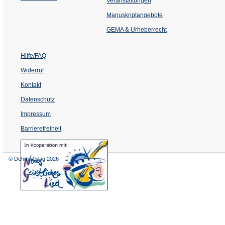
Veranstaltungen
in
einem
Manuskriptangebote
neuen
Tab)
GEMA & Urheberrecht
Hilfe/FAQ
Widerruf
Kontakt
Datenschutz
Impressum
Barrierefreiheit
(Öffnet
in
einem
© Dehm Verlag
2026
neuen
Tab)