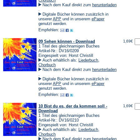
Chorbuch
Nach dem Kauf direkt zum
herunterladen
(Öffnet
.
in
Digitale Bücher können zusätzlich in
einem
(Öffnet
(Öffnet
unserer
APP
und in unserem
ePaper
neuen
in
in
genutzt werden.
Tab)
einem
einem
Empfehlen:
neuen
neuen
Tab)
Tab)
09 Sehen können - Download
1,69€
1 Titel des gleichnamigen Buches
Artikel-Nr.: DV16/0209
Eingespielt von: Horst Christill
Auch erhältlich als:
Liederbuch
,
Chorbuch
Nach dem Kauf direkt zum
herunterladen
(Öffnet
.
in
Digitale Bücher können zusätzlich in
einem
(Öffnet
(Öffnet
unserer
APP
und in unserem
ePaper
neuen
in
in
genutzt werden.
Tab)
einem
einem
Empfehlen:
neuen
neuen
Tab)
Tab)
10 Bist du es, der da kommen soll -
1,69€
Download
1 Titel des gleichnamigen Buches
Artikel-Nr.: DV16/0210
Eingespielt von: Horst Christill
Auch erhältlich als:
Liederbuch
,
Chorbuch
Nach dem Kauf direkt zum
herunterladen