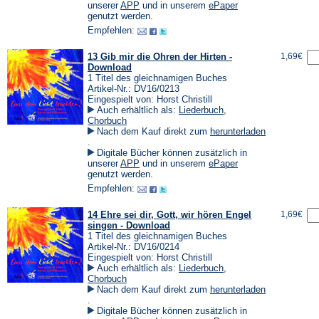
einem
(Öffnet
(Öffnet
unserer
APP
und in unserem
ePaper
neuen
in
in
genutzt werden.
Tab)
einem
einem
Empfehlen:
neuen
neuen
Tab)
Tab)
13 Gib mir die Ohren der Hirten -
1,69€
Download
1 Titel des gleichnamigen Buches
Artikel-Nr.: DV16/0213
Eingespielt von: Horst Christill
Auch erhältlich als:
Liederbuch
,
Chorbuch
Nach dem Kauf direkt zum
herunterladen
(Öffnet
.
in
Digitale Bücher können zusätzlich in
einem
(Öffnet
(Öffnet
unserer
APP
und in unserem
ePaper
neuen
in
in
genutzt werden.
Tab)
einem
einem
Empfehlen:
neuen
neuen
Tab)
Tab)
14 Ehre sei dir, Gott, wir hören Engel
1,69€
singen - Download
1 Titel des gleichnamigen Buches
Artikel-Nr.: DV16/0214
Eingespielt von: Horst Christill
Auch erhältlich als:
Liederbuch
,
Chorbuch
Nach dem Kauf direkt zum
herunterladen
(Öffnet
.
in
Digitale Bücher können zusätzlich in