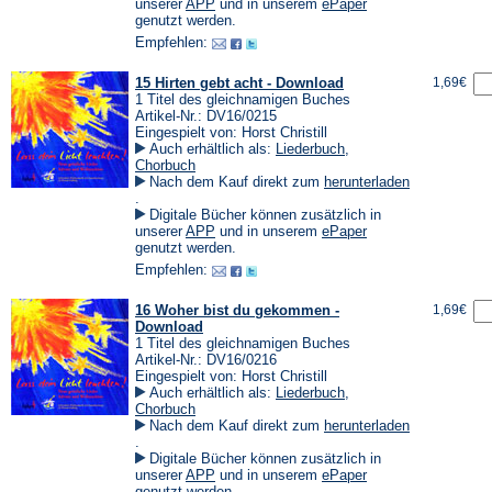
einem
(Öffnet
(Öffnet
unserer
APP
und in unserem
ePaper
neuen
in
in
genutzt werden.
Tab)
einem
einem
Empfehlen:
neuen
neuen
Tab)
Tab)
15 Hirten gebt acht - Download
1,69€
1 Titel des gleichnamigen Buches
Artikel-Nr.: DV16/0215
Eingespielt von: Horst Christill
Auch erhältlich als:
Liederbuch
,
Chorbuch
Nach dem Kauf direkt zum
herunterladen
(Öffnet
.
in
Digitale Bücher können zusätzlich in
einem
(Öffnet
(Öffnet
unserer
APP
und in unserem
ePaper
neuen
in
in
genutzt werden.
Tab)
einem
einem
Empfehlen:
neuen
neuen
Tab)
Tab)
16 Woher bist du gekommen -
1,69€
Download
1 Titel des gleichnamigen Buches
Artikel-Nr.: DV16/0216
Eingespielt von: Horst Christill
Auch erhältlich als:
Liederbuch
,
Chorbuch
Nach dem Kauf direkt zum
herunterladen
(Öffnet
.
in
Digitale Bücher können zusätzlich in
einem
(Öffnet
(Öffnet
unserer
APP
und in unserem
ePaper
neuen
in
in
genutzt werden.