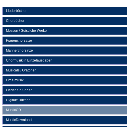
Tab)
in
einem
neuen
Liederbücher
Tab)
Chorbücher
Messen / Geistliche Werke
Frauenchorsätze
Männerchorsätze
Chormusik in Einzelausgaben
Musicals / Oratorien
Orgelmusik
Lieder für Kinder
Digitale Bücher
Musik/CD
Musik/Download