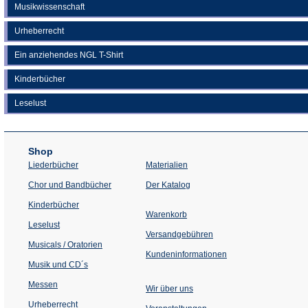
Musikwissenschaft
Urheberrecht
Ein anziehendes NGL T-Shirt
Kinderbücher
Leselust
Shop
Liederbücher
Materialien
(Öffnet
Chor und Bandbücher
Der Katalog
in
einem
Kinderbücher
neuen
Warenkorb
Tab)
Leselust
Versandgebühren
Musicals / Oratorien
Kundeninformationen
Musik und CD´s
Messen
Wir über uns
Urheberrecht
(Öffnet