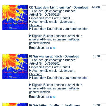
CD 'Lass dein Licht leuchen' - Download
14,99€
1 Titel des gleichnamigen Buches
Artikel-Nr.: DV16/0218
Eingespielt von: Horst Christill
Auch erhältlich als:
Liederbuch
,
Chorbuch
Nach dem Kauf direkt zum
herunterladen
(Öffnet
.
in
Digitale Bücher können zusätzlich in
einem
(Öffnet
(Öffnet
unserer
APP
und in unserem
ePaper
neuen
in
in
genutzt werden.
Tab)
einem
einem
Empfehlen:
neuen
neuen
Tab)
Tab)
01 Wir warten auf dich - Download
1,69€
1 Titel des gleichnamigen Buches
Artikel-Nr.: DV16/0201
Eingespielt von: Horst Christill
Auch erhältlich als:
Liederbuch
,
Chorbuch
Nach dem Kauf direkt zum
herunterladen
(Öffnet
.
in
Digitale Bücher können zusätzlich in
einem
(Öffnet
(Öffnet
unserer
APP
und in unserem
ePaper
neuen
in
in
genutzt werden.
Tab)
einem
einem
Empfehlen:
neuen
neuen
Tab)
Tab)
02 Wir bitten für alle mit kraftlosen
1,69€