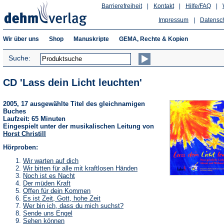
Barrierefreiheit
|
Kontakt
|
Hilfe/FAQ
|
Impressum
|
Datensc
Wir über uns
Shop
Manuskripte
GEMA, Rechte & Kopien
Suche:
CD 'Lass dein Licht leuchten'
2005, 17 ausgewählte Titel des gleichnamigen
Buches
Laufzeit: 65 Minuten
Eingespielt unter der musikalischen Leitung von
Horst Christill
Hörproben:
(Öffnet
Wir warten auf dich
in
(Öffnet
Wir bitten für alle mit kraftlosen Händen
einem
in
(Öffnet
Noch ist es Nacht
neuen
einem
in
(Öffnet
Der müden Kraft
Tab)
neuen
einem
in
(Öffnet
Offen für dein Kommen
Tab)
neuen
einem
in
(Öffnet
Es ist Zeit, Gott, hohe Zeit
Tab)
neuen
einem
in
(Öffnet
Wer bin ich, dass du mich suchst?
Tab)
neuen
einem
in
(Öffnet
Sende uns Engel
Tab)
neuen
einem
in
(Öffnet
Sehen können