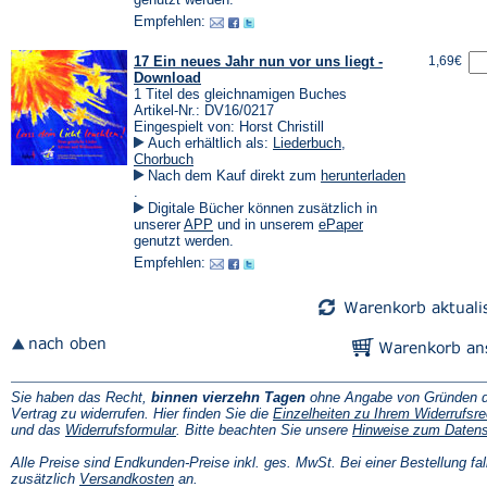
Tab)
einem
einem
Empfehlen:
neuen
neuen
Tab)
Tab)
17 Ein neues Jahr nun vor uns liegt -
1,69€
Download
1 Titel des gleichnamigen Buches
Artikel-Nr.: DV16/0217
Eingespielt von: Horst Christill
Auch erhältlich als:
Liederbuch
,
Chorbuch
Nach dem Kauf direkt zum
herunterladen
(Öffnet
.
in
Digitale Bücher können zusätzlich in
einem
(Öffnet
(Öffnet
unserer
APP
und in unserem
ePaper
neuen
in
in
genutzt werden.
Tab)
einem
einem
Empfehlen:
neuen
neuen
Tab)
Tab)
Sie haben das Recht,
binnen vierzehn Tagen
ohne Angabe von Gründen d
Vertrag zu widerrufen. Hier finden Sie die
Einzelheiten zu Ihrem Widerrufsre
(Öffnet
und das
Widerrufsformular
. Bitte beachten Sie unsere
Hinweise zum Daten
in
einem
Alle Preise sind Endkunden-Preise inkl. ges. MwSt. Bei einer Bestellung fal
neuen
(Öffnet
zusätzlich
Versandkosten
an.