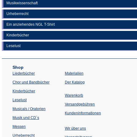
Musikwissenschaft
Urheberrecht
Ein anziehendes NGL T-Shirt
Kinderbücher
Leselust
Shop
Liederbücher
Materialien
(Öffnet
Chor und Bandbücher
Der Katalog
in
einem
Kinderbücher
neuen
Warenkorb
Tab)
Leselust
Versandgebühren
Musicals / Oratorien
Kundeninformationen
Musik und CD´s
Messen
Wir über uns
Urheberrecht
(Öffnet