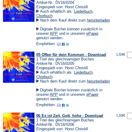
Artikel-Nr.: DV16/0204
Eingespielt von: Horst Christill
Auch erhältlich als:
Liederbuch
,
Chorbuch
Nach dem Kauf direkt zum
herunterladen
(Öffnet
.
in
Digitale Bücher können zusätzlich in
einem
(Öffnet
(Öffnet
unserer
APP
und in unserem
ePaper
neuen
in
in
genutzt werden.
Tab)
einem
einem
Empfehlen:
neuen
neuen
Tab)
Tab)
05 Offen für dein Kommen - Download
1,69€
1 Titel des gleichnamigen Buches
Artikel-Nr.: DV16/0205
Eingespielt von: Horst Christill
Auch erhältlich als:
Liederbuch
,
Chorbuch
Nach dem Kauf direkt zum
herunterladen
(Öffnet
.
in
Digitale Bücher können zusätzlich in
einem
(Öffnet
(Öffnet
unserer
APP
und in unserem
ePaper
neuen
in
in
genutzt werden.
Tab)
einem
einem
Empfehlen:
neuen
neuen
Tab)
Tab)
06 Es ist Zeit, Gott, hohe - Download
1,69€
1 Titel des gleichnamigen Buches
Artikel-Nr.: DV16/0206
Eingespielt von: Horst Christill