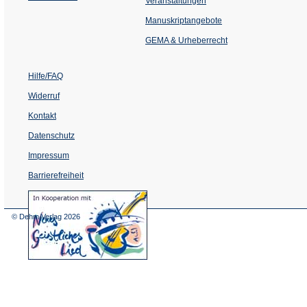
Veranstaltungen
in
einem
Manuskriptangebote
neuen
Tab)
GEMA & Urheberrecht
Hilfe/FAQ
Widerruf
Kontakt
Datenschutz
Impressum
Barrierefreiheit
(Öffnet
in
einem
© Dehm Verlag
2026
neuen
Tab)