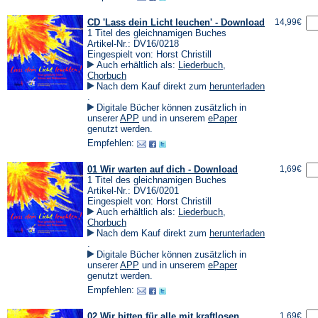
CD 'Lass dein Licht leuchen' - Download
14,99€
1 Titel des gleichnamigen Buches
Artikel-Nr.: DV16/0218
Eingespielt von: Horst Christill
Auch erhältlich als:
Liederbuch
,
Chorbuch
Nach dem Kauf direkt zum
herunterladen
(Öffnet
.
in
Digitale Bücher können zusätzlich in
einem
(Öffnet
(Öffnet
unserer
APP
und in unserem
ePaper
neuen
in
in
genutzt werden.
Tab)
einem
einem
Empfehlen:
neuen
neuen
Tab)
Tab)
01 Wir warten auf dich - Download
1,69€
1 Titel des gleichnamigen Buches
Artikel-Nr.: DV16/0201
Eingespielt von: Horst Christill
Auch erhältlich als:
Liederbuch
,
Chorbuch
Nach dem Kauf direkt zum
herunterladen
(Öffnet
.
in
Digitale Bücher können zusätzlich in
einem
(Öffnet
(Öffnet
unserer
APP
und in unserem
ePaper
neuen
in
in
genutzt werden.
Tab)
einem
einem
Empfehlen:
neuen
neuen
Tab)
Tab)
02 Wir bitten für alle mit kraftlosen
1,69€