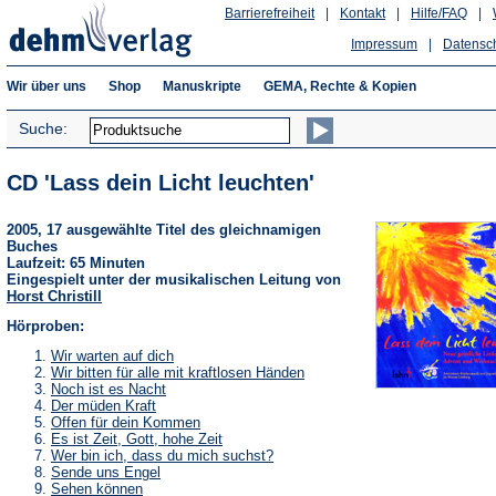
Barrierefreiheit
|
Kontakt
|
Hilfe/FAQ
|
Impressum
|
Datensc
Wir über uns
Shop
Manuskripte
GEMA, Rechte & Kopien
Suche:
CD 'Lass dein Licht leuchten'
2005, 17 ausgewählte Titel des gleichnamigen
Buches
Laufzeit: 65 Minuten
Eingespielt unter der musikalischen Leitung von
Horst Christill
Hörproben:
(Öffnet
Wir warten auf dich
in
(Öffnet
Wir bitten für alle mit kraftlosen Händen
einem
in
(Öffnet
Noch ist es Nacht
neuen
einem
in
(Öffnet
Der müden Kraft
Tab)
neuen
einem
in
(Öffnet
Offen für dein Kommen
Tab)
neuen
einem
in
(Öffnet
Es ist Zeit, Gott, hohe Zeit
Tab)
neuen
einem
in
(Öffnet
Wer bin ich, dass du mich suchst?
Tab)
neuen
einem
in
(Öffnet
Sende uns Engel
Tab)
neuen
einem
in
(Öffnet
Sehen können