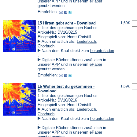
einem
(Öffnet
(Öffnet
unserer
APP
und in unserem
ePaper
neuen
in
in
genutzt werden.
Tab)
einem
einem
Empfehlen:
neuen
neuen
Tab)
Tab)
15 Hirten gebt acht - Download
1,69€
1 Titel des gleichnamigen Buches
Artikel-Nr.: DV16/0215
Eingespielt von: Horst Christill
Auch erhältlich als:
Liederbuch
,
Chorbuch
Nach dem Kauf direkt zum
herunterladen
(Öffnet
.
in
Digitale Bücher können zusätzlich in
einem
(Öffnet
(Öffnet
unserer
APP
und in unserem
ePaper
neuen
in
in
genutzt werden.
Tab)
einem
einem
Empfehlen:
neuen
neuen
Tab)
Tab)
16 Woher bist du gekommen -
1,69€
Download
1 Titel des gleichnamigen Buches
Artikel-Nr.: DV16/0216
Eingespielt von: Horst Christill
Auch erhältlich als:
Liederbuch
,
Chorbuch
Nach dem Kauf direkt zum
herunterladen
(Öffnet
.
in
Digitale Bücher können zusätzlich in
einem
(Öffnet
(Öffnet
unserer
APP
und in unserem
ePaper
neuen
in
in
genutzt werden.