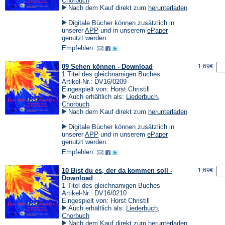
Chorbuch
Nach dem Kauf direkt zum
herunterladen
(Öffnet
.
in
Digitale Bücher können zusätzlich in
einem
(Öffnet
(Öffnet
unserer
APP
und in unserem
ePaper
neuen
in
in
genutzt werden.
Tab)
einem
einem
Empfehlen:
neuen
neuen
Tab)
Tab)
09 Sehen können - Download
1,69€
1 Titel des gleichnamigen Buches
Artikel-Nr.: DV16/0209
Eingespielt von: Horst Christill
Auch erhältlich als:
Liederbuch
,
Chorbuch
Nach dem Kauf direkt zum
herunterladen
(Öffnet
.
in
Digitale Bücher können zusätzlich in
einem
(Öffnet
(Öffnet
unserer
APP
und in unserem
ePaper
neuen
in
in
genutzt werden.
Tab)
einem
einem
Empfehlen:
neuen
neuen
Tab)
Tab)
10 Bist du es, der da kommen soll -
1,69€
Download
1 Titel des gleichnamigen Buches
Artikel-Nr.: DV16/0210
Eingespielt von: Horst Christill
Auch erhältlich als:
Liederbuch
,
Chorbuch
Nach dem Kauf direkt zum
herunterladen