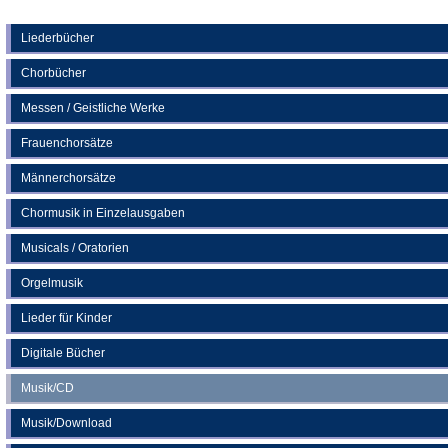
Tab)
in
einem
neuen
Liederbücher
Tab)
Chorbücher
Messen / Geistliche Werke
Frauenchorsätze
Männerchorsätze
Chormusik in Einzelausgaben
Musicals / Oratorien
Orgelmusik
Lieder für Kinder
Digitale Bücher
Musik/CD
Musik/Download