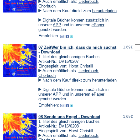
Auch erhältlich als:
Liederbuch
,
Chorbuch
Nach dem Kauf direkt zum
herunterladen
(Öffnet
.
in
Digitale Bücher können zusätzlich in
einem
(Öffnet
(Öffnet
unserer
APP
und in unserem
ePaper
neuen
in
in
genutzt werden.
Tab)
einem
einem
Empfehlen:
neuen
neuen
Tab)
Tab)
07 ZeitWer bin ich, dass du mich suchst
1,69€
- Download
1 Titel des gleichnamigen Buches
Artikel-Nr.: DV16/0207
Eingespielt von: Horst Christill
Auch erhältlich als:
Liederbuch
,
Chorbuch
Nach dem Kauf direkt zum
herunterladen
(Öffnet
.
in
Digitale Bücher können zusätzlich in
einem
(Öffnet
(Öffnet
unserer
APP
und in unserem
ePaper
neuen
in
in
genutzt werden.
Tab)
einem
einem
Empfehlen:
neuen
neuen
Tab)
Tab)
08 Sende uns Engel - Download
1,69€
1 Titel des gleichnamigen Buches
Artikel-Nr.: DV16/0208
Eingespielt von: Horst Christill
Auch erhältlich als:
Liederbuch
,