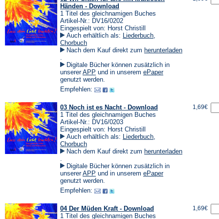
Händen - Download
1 Titel des gleichnamigen Buches
Artikel-Nr.: DV16/0202
Eingespielt von: Horst Christill
Auch erhältlich als:
Liederbuch
,
Chorbuch
Nach dem Kauf direkt zum
herunterladen
(Öffnet
.
in
Digitale Bücher können zusätzlich in
einem
(Öffnet
(Öffnet
unserer
APP
und in unserem
ePaper
neuen
in
in
genutzt werden.
Tab)
einem
einem
Empfehlen:
neuen
neuen
Tab)
Tab)
03 Noch ist es Nacht - Download
1,69€
1 Titel des gleichnamigen Buches
Artikel-Nr.: DV16/0203
Eingespielt von: Horst Christill
Auch erhältlich als:
Liederbuch
,
Chorbuch
Nach dem Kauf direkt zum
herunterladen
(Öffnet
.
in
Digitale Bücher können zusätzlich in
einem
(Öffnet
(Öffnet
unserer
APP
und in unserem
ePaper
neuen
in
in
genutzt werden.
Tab)
einem
einem
Empfehlen:
neuen
neuen
Tab)
Tab)
04 Der Müden Kraft - Download
1,69€
1 Titel des gleichnamigen Buches