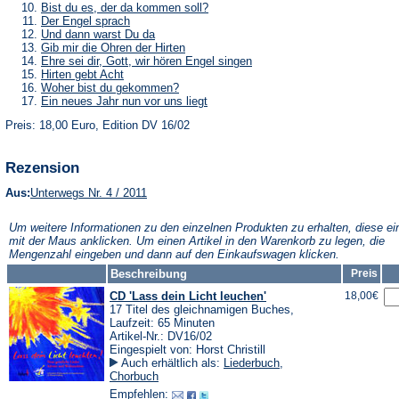
Tab)
neuen
einem
in
(Öffnet
Bist du es, der da kommen soll?
Tab)
neuen
einem
in
(Öffnet
Der Engel sprach
Tab)
neuen
einem
in
(Öffnet
Und dann warst Du da
Tab)
neuen
einem
in
(Öffnet
Gib mir die Ohren der Hirten
Tab)
neuen
einem
in
(Öffnet
Ehre sei dir, Gott, wir hören Engel singen
Tab)
neuen
einem
in
(Öffnet
Hirten gebt Acht
Tab)
neuen
einem
in
(Öffnet
Woher bist du gekommen?
Tab)
neuen
einem
in
(Öffnet
Ein neues Jahr nun vor uns liegt
Tab)
neuen
einem
in
Tab)
neuen
Preis: 18,00 Euro, Edition DV 16/02
einem
Tab)
neuen
Tab)
Rezension
(Öffnet
Aus:
Unterwegs Nr. 4 / 2011
in
einem
Um weitere Informationen zu den einzelnen Produkten zu erhalten, diese ei
neuen
mit der Maus anklicken. Um einen Artikel in den Warenkorb zu legen, die
Tab)
Mengenzahl eingeben und dann auf den Einkaufswagen klicken.
Beschreibung
Preis
CD 'Lass dein Licht leuchen'
18,00€
17 Titel des gleichnamigen Buches,
Laufzeit: 65 Minuten
Artikel-Nr.: DV16/02
Eingespielt von: Horst Christill
Auch erhältlich als:
Liederbuch
,
Chorbuch
Empfehlen: