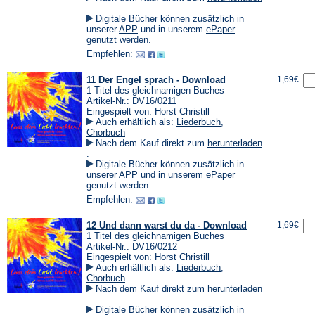
(Öffnet
.
in
Digitale Bücher können zusätzlich in
einem
(Öffnet
(Öffnet
unserer
APP
und in unserem
ePaper
neuen
in
in
genutzt werden.
Tab)
einem
einem
Empfehlen:
neuen
neuen
Tab)
Tab)
11 Der Engel sprach - Download
1,69€
1 Titel des gleichnamigen Buches
Artikel-Nr.: DV16/0211
Eingespielt von: Horst Christill
Auch erhältlich als:
Liederbuch
,
Chorbuch
Nach dem Kauf direkt zum
herunterladen
(Öffnet
.
in
Digitale Bücher können zusätzlich in
einem
(Öffnet
(Öffnet
unserer
APP
und in unserem
ePaper
neuen
in
in
genutzt werden.
Tab)
einem
einem
Empfehlen:
neuen
neuen
Tab)
Tab)
12 Und dann warst du da - Download
1,69€
1 Titel des gleichnamigen Buches
Artikel-Nr.: DV16/0212
Eingespielt von: Horst Christill
Auch erhältlich als:
Liederbuch
,
Chorbuch
Nach dem Kauf direkt zum
herunterladen
(Öffnet
.
in
Digitale Bücher können zusätzlich in