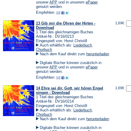
einem
(Öffnet
(Öffnet
unserer
APP
und in unserem
ePaper
neuen
in
in
genutzt werden.
Tab)
einem
einem
Empfehlen:
neuen
neuen
Tab)
Tab)
13 Gib mir die Ohren der Hirten -
1,69€
Download
1 Titel des gleichnamigen Buches
Artikel-Nr.: DV16/0213
Eingespielt von: Horst Christill
Auch erhältlich als:
Liederbuch
,
Chorbuch
Nach dem Kauf direkt zum
herunterladen
(Öffnet
.
in
Digitale Bücher können zusätzlich in
einem
(Öffnet
(Öffnet
unserer
APP
und in unserem
ePaper
neuen
in
in
genutzt werden.
Tab)
einem
einem
Empfehlen:
neuen
neuen
Tab)
Tab)
14 Ehre sei dir, Gott, wir hören Engel
1,69€
singen - Download
1 Titel des gleichnamigen Buches
Artikel-Nr.: DV16/0214
Eingespielt von: Horst Christill
Auch erhältlich als:
Liederbuch
,
Chorbuch
Nach dem Kauf direkt zum
herunterladen
(Öffnet
.
in
Digitale Bücher können zusätzlich in