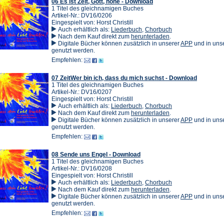
06 Es ist Zeit, Gott, hohe - Download
1 Titel des gleichnamigen Buches
Artikel-Nr.: DV16/0206
Eingespielt von: Horst Christill
Auch erhältlich als:
Liederbuch
,
Chorbuch
(Öffnet
Nach dem Kauf direkt zum
herunterladen
.
in
(Öffnet
Digitale Bücher können zusätzlich in unserer
APP
und in un
einem
in
genutzt werden.
neuen
einem
Empfehlen:
Tab)
neuen
Tab)
07 ZeitWer bin ich, dass du mich suchst - Download
1 Titel des gleichnamigen Buches
Artikel-Nr.: DV16/0207
Eingespielt von: Horst Christill
Auch erhältlich als:
Liederbuch
,
Chorbuch
(Öffnet
Nach dem Kauf direkt zum
herunterladen
.
in
(Öffnet
Digitale Bücher können zusätzlich in unserer
APP
und in un
einem
in
genutzt werden.
neuen
einem
Empfehlen:
Tab)
neuen
Tab)
08 Sende uns Engel - Download
1 Titel des gleichnamigen Buches
Artikel-Nr.: DV16/0208
Eingespielt von: Horst Christill
Auch erhältlich als:
Liederbuch
,
Chorbuch
(Öffnet
Nach dem Kauf direkt zum
herunterladen
.
in
(Öffnet
Digitale Bücher können zusätzlich in unserer
APP
und in un
einem
in
genutzt werden.
neuen
einem
Empfehlen:
Tab)
neuen