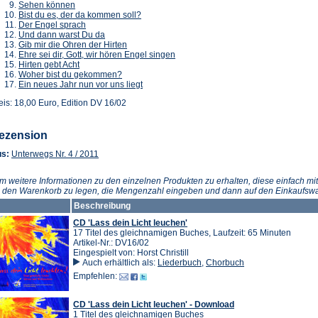
(Öffnet
in
Tab)
neuen
einem
Sehen können
in
einem
Tab)
(Öffnet
neuen
Bist du es, der da kommen soll?
einem
neuen
(Öffnet
in
Tab)
Der Engel sprach
neuen
Tab)
in
(Öffnet
einem
Und dann warst Du da
Tab)
einem
in
(Öffnet
neuen
Gib mir die Ohren der Hirten
neuen
einem
in
Tab)
(Öffnet
Ehre sei dir, Gott, wir hören Engel singen
(Öffnet
Tab)
neuen
einem
in
Hirten gebt Acht
in
Tab)
(Öffnet
neuen
einem
Woher bist du gekommen?
einem
in
Tab)
(Öffnet
neuen
Ein neues Jahr nun vor uns liegt
neuen
einem
in
Tab)
eis: 18,00 Euro, Edition DV 16/02
Tab)
neuen
einem
Tab)
neuen
Tab)
ezension
(Öffnet
s:
Unterwegs Nr. 4 / 2011
in
einem
m weitere Informationen zu den einzelnen Produkten zu erhalten, diese einfach mit
neuen
n den Warenkorb zu legen, die Mengenzahl eingeben und dann auf den Einkaufswa
Tab)
Beschreibung
CD 'Lass dein Licht leuchen'
17 Titel des gleichnamigen Buches, Laufzeit: 65 Minuten
Artikel-Nr.: DV16/02
Eingespielt von: Horst Christill
Auch erhältlich als:
Liederbuch
,
Chorbuch
Empfehlen:
CD 'Lass dein Licht leuchen' - Download
1 Titel des gleichnamigen Buches