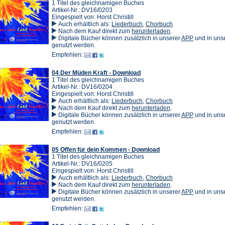
1 Titel des gleichnamigen Buches
Artikel-Nr.: DV16/0203
Eingespielt von: Horst Christill
Auch erhältlich als:
Liederbuch
,
Chorbuch
(Öffnet
Nach dem Kauf direkt zum
herunterladen
.
in
(Öffnet
Digitale Bücher können zusätzlich in unserer
APP
und in un
einem
in
genutzt werden.
neuen
einem
Empfehlen:
Tab)
neuen
Tab)
04 Der Müden Kraft - Download
1 Titel des gleichnamigen Buches
Artikel-Nr.: DV16/0204
Eingespielt von: Horst Christill
Auch erhältlich als:
Liederbuch
,
Chorbuch
(Öffnet
Nach dem Kauf direkt zum
herunterladen
.
in
(Öffnet
Digitale Bücher können zusätzlich in unserer
APP
und in un
einem
in
genutzt werden.
neuen
einem
Empfehlen:
Tab)
neuen
Tab)
05 Offen für dein Kommen - Download
1 Titel des gleichnamigen Buches
Artikel-Nr.: DV16/0205
Eingespielt von: Horst Christill
Auch erhältlich als:
Liederbuch
,
Chorbuch
(Öffnet
Nach dem Kauf direkt zum
herunterladen
.
in
(Öffnet
Digitale Bücher können zusätzlich in unserer
APP
und in un
einem
in
genutzt werden.
neuen
einem
Empfehlen:
Tab)
neuen
Tab)