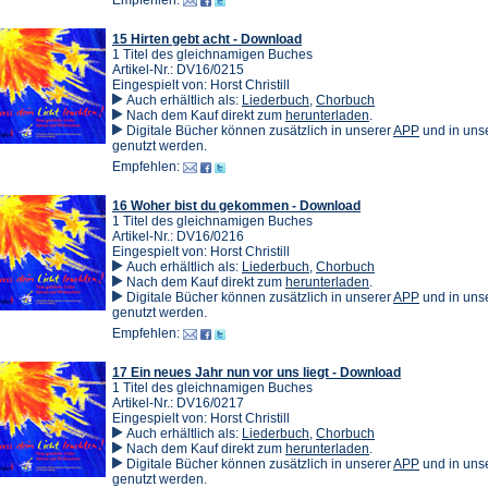
Empfehlen:
Tab)
neuen
Tab)
15 Hirten gebt acht - Download
1 Titel des gleichnamigen Buches
Artikel-Nr.: DV16/0215
Eingespielt von: Horst Christill
Auch erhältlich als:
Liederbuch
,
Chorbuch
(Öffnet
Nach dem Kauf direkt zum
herunterladen
.
in
(Öffnet
Digitale Bücher können zusätzlich in unserer
APP
und in un
einem
in
genutzt werden.
neuen
einem
Empfehlen:
Tab)
neuen
Tab)
16 Woher bist du gekommen - Download
1 Titel des gleichnamigen Buches
Artikel-Nr.: DV16/0216
Eingespielt von: Horst Christill
Auch erhältlich als:
Liederbuch
,
Chorbuch
(Öffnet
Nach dem Kauf direkt zum
herunterladen
.
in
(Öffnet
Digitale Bücher können zusätzlich in unserer
APP
und in un
einem
in
genutzt werden.
neuen
einem
Empfehlen:
Tab)
neuen
Tab)
17 Ein neues Jahr nun vor uns liegt - Download
1 Titel des gleichnamigen Buches
Artikel-Nr.: DV16/0217
Eingespielt von: Horst Christill
Auch erhältlich als:
Liederbuch
,
Chorbuch
(Öffnet
Nach dem Kauf direkt zum
herunterladen
.
in
(Öffnet
Digitale Bücher können zusätzlich in unserer
APP
und in un
einem
in
genutzt werden.