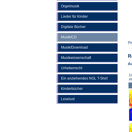
Orgelmusik
Lieder für Kinder
Digitale Bücher
Musik/CD
Pr
Musik/Download
R
Musikwissenschaft
Au
Urheberrecht
U
Ein anziehendes NGL T-Shirt
i
Kinderbücher
Leselust