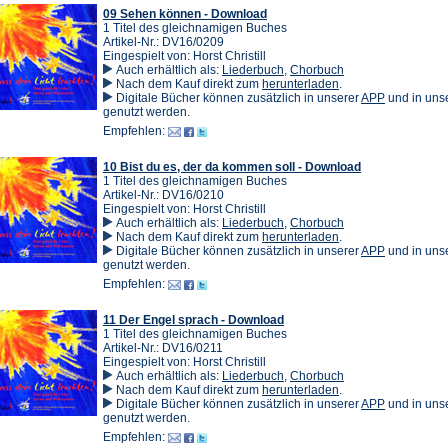
Tab)
09 Sehen können - Download
1 Titel des gleichnamigen Buches
Artikel-Nr.: DV16/0209
Eingespielt von: Horst Christill
Auch erhältlich als:
Liederbuch
,
Chorbuch
(Öffnet
Nach dem Kauf direkt zum
herunterladen
.
in
(Öffnet
Digitale Bücher können zusätzlich in unserer
APP
und in un
einem
in
genutzt werden.
neuen
einem
Empfehlen:
Tab)
neuen
Tab)
10 Bist du es, der da kommen soll - Download
1 Titel des gleichnamigen Buches
Artikel-Nr.: DV16/0210
Eingespielt von: Horst Christill
Auch erhältlich als:
Liederbuch
,
Chorbuch
(Öffnet
Nach dem Kauf direkt zum
herunterladen
.
in
(Öffnet
Digitale Bücher können zusätzlich in unserer
APP
und in un
einem
in
genutzt werden.
neuen
einem
Empfehlen:
Tab)
neuen
Tab)
11 Der Engel sprach - Download
1 Titel des gleichnamigen Buches
Artikel-Nr.: DV16/0211
Eingespielt von: Horst Christill
Auch erhältlich als:
Liederbuch
,
Chorbuch
(Öffnet
Nach dem Kauf direkt zum
herunterladen
.
in
(Öffnet
Digitale Bücher können zusätzlich in unserer
APP
und in un
einem
in
genutzt werden.
neuen
einem
Empfehlen:
Tab)
neuen