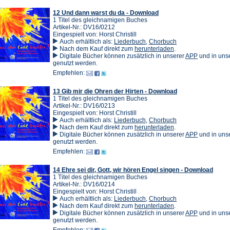
Tab)
12 Und dann warst du da - Download
1 Titel des gleichnamigen Buches
Artikel-Nr.: DV16/0212
Eingespielt von: Horst Christill
Auch erhältlich als:
Liederbuch
,
Chorbuch
(Öffnet
Nach dem Kauf direkt zum
herunterladen
.
in
(Öffnet
Digitale Bücher können zusätzlich in unserer
APP
und in un
einem
in
genutzt werden.
neuen
einem
Empfehlen:
Tab)
neuen
Tab)
13 Gib mir die Ohren der Hirten - Download
1 Titel des gleichnamigen Buches
Artikel-Nr.: DV16/0213
Eingespielt von: Horst Christill
Auch erhältlich als:
Liederbuch
,
Chorbuch
(Öffnet
Nach dem Kauf direkt zum
herunterladen
.
in
(Öffnet
Digitale Bücher können zusätzlich in unserer
APP
und in un
einem
in
genutzt werden.
neuen
einem
Empfehlen:
Tab)
neuen
Tab)
14 Ehre sei dir, Gott, wir hören Engel singen - Download
1 Titel des gleichnamigen Buches
Artikel-Nr.: DV16/0214
Eingespielt von: Horst Christill
Auch erhältlich als:
Liederbuch
,
Chorbuch
(Öffnet
Nach dem Kauf direkt zum
herunterladen
.
in
(Öffnet
Digitale Bücher können zusätzlich in unserer
APP
und in un
einem
in
genutzt werden.
neuen
einem