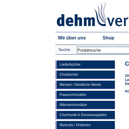
Wir über uns
Shop
Suche:
C
Liederbücher
Chorbücher
20
La
Ei
Messen / Geistliche Werke
Hö
Frauenchorsätze
Männerchorsätze
Chormusik in Einzelausgaben
Musicals / Oratorien