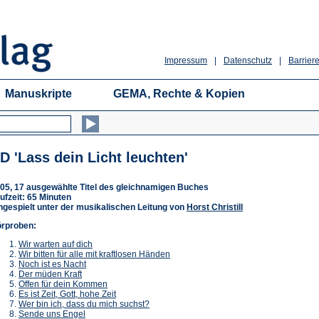
Impressum
|
Datenschutz
|
Barriere
Manuskripte
GEMA, Rechte & Kopien
D 'Lass dein Licht leuchten'
05, 17 ausgewählte Titel des gleichnamigen Buches
ufzeit: 65 Minuten
ngespielt unter der musikalischen Leitung von
Horst Christill
rproben:
(Öffnet
Wir warten auf dich
in
(Öffnet
Wir bitten für alle mit kraftlosen Händen
(Öffnet
einem
in
Noch ist es Nacht
(Öffnet
in
neuen
einem
Der müden Kraft
in
einem
Tab)
(Öffnet
neuen
Offen für dein Kommen
einem
neuen
in
(Öffnet
Tab)
Es ist Zeit, Gott, hohe Zeit
neuen
Tab)
einem
in
(Öffnet
Wer bin ich, dass du mich suchst?
Tab)
(Öffnet
neuen
einem
in
Sende uns Engel