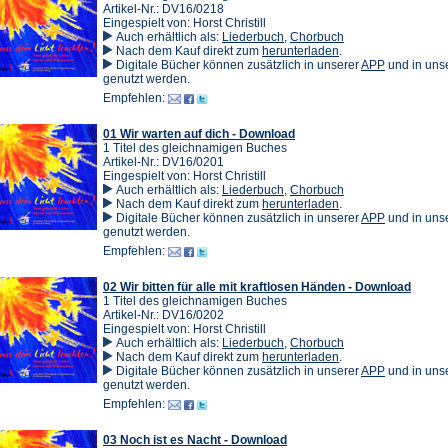
Artikel-Nr.: DV16/0218
Eingespielt von: Horst Christill
Auch erhältlich als:
Liederbuch
,
Chorbuch
(Öffnet
Nach dem Kauf direkt zum
herunterladen
.
in
(Öffnet
Digitale Bücher können zusätzlich in unserer
APP
und in un
einem
in
genutzt werden.
neuen
einem
Empfehlen:
Tab)
neuen
Tab)
01 Wir warten auf dich - Download
1 Titel des gleichnamigen Buches
Artikel-Nr.: DV16/0201
Eingespielt von: Horst Christill
Auch erhältlich als:
Liederbuch
,
Chorbuch
(Öffnet
Nach dem Kauf direkt zum
herunterladen
.
in
(Öffnet
Digitale Bücher können zusätzlich in unserer
APP
und in un
einem
in
genutzt werden.
neuen
einem
Empfehlen:
Tab)
neuen
Tab)
02 Wir bitten für alle mit kraftlosen Händen - Download
1 Titel des gleichnamigen Buches
Artikel-Nr.: DV16/0202
Eingespielt von: Horst Christill
Auch erhältlich als:
Liederbuch
,
Chorbuch
(Öffnet
Nach dem Kauf direkt zum
herunterladen
.
in
(Öffnet
Digitale Bücher können zusätzlich in unserer
APP
und in un
einem
in
genutzt werden.
neuen
einem
Empfehlen:
Tab)
neuen
Tab)
03 Noch ist es Nacht - Download