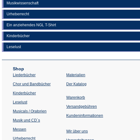
Musikwissenschaft
Urheberrecht
Ein anziehendes NGL T-Shirt
Kinderbücher
Leselust
Shop
Liederbücher
Materialien
(Öffnet
Chor und Bandbücher
Der Katalog
in
einem
Kinderbücher
neuen
Warenkorb
Tab)
Leselust
Versandgebühren
Musicals / Oratorien
Kundeninformationen
Musik und CD´s
Messen
Wir über uns
Urheberrecht
(Öffnet