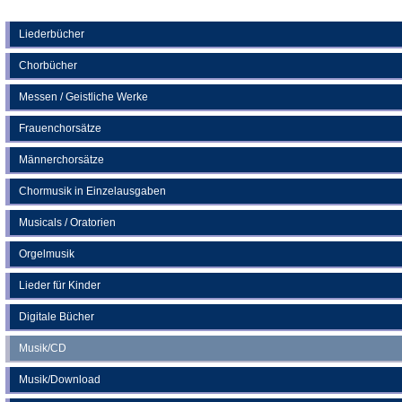
Tab)
in
einem
neuen
Liederbücher
Tab)
Chorbücher
Messen / Geistliche Werke
Frauenchorsätze
Männerchorsätze
Chormusik in Einzelausgaben
Musicals / Oratorien
Orgelmusik
Lieder für Kinder
Digitale Bücher
Musik/CD
Musik/Download