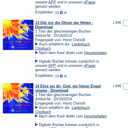
einem
(Öffnet
(Öffnet
unserer
APP
und in unserem
ePaper
neuen
in
in
genutzt werden.
Tab)
einem
einem
Empfehlen:
neuen
neuen
Tab)
Tab)
13 Gib mir die Ohren der Hirten -
1,69€
Download
1 Titel des gleichnamigen Buches
Artikel-Nr.: DV16/0213
Eingespielt von: Horst Christill
Auch erhältlich als:
Liederbuch
,
Chorbuch
Nach dem Kauf direkt zum
herunterladen
(Öffnet
.
in
Digitale Bücher können zusätzlich in
einem
(Öffnet
(Öffnet
unserer
APP
und in unserem
ePaper
neuen
in
in
genutzt werden.
Tab)
einem
einem
Empfehlen:
neuen
neuen
Tab)
Tab)
14 Ehre sei dir, Gott, wir hören Engel
1,69€
singen - Download
1 Titel des gleichnamigen Buches
Artikel-Nr.: DV16/0214
Eingespielt von: Horst Christill
Auch erhältlich als:
Liederbuch
,
Chorbuch
Nach dem Kauf direkt zum
herunterladen
(Öffnet
.
in
Digitale Bücher können zusätzlich in