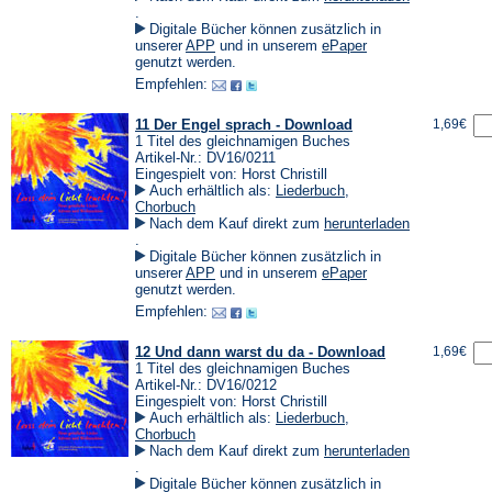
(Öffnet
.
in
Digitale Bücher können zusätzlich in
einem
(Öffnet
(Öffnet
unserer
APP
und in unserem
ePaper
neuen
in
in
genutzt werden.
Tab)
einem
einem
Empfehlen:
neuen
neuen
Tab)
Tab)
11 Der Engel sprach - Download
1,69€
1 Titel des gleichnamigen Buches
Artikel-Nr.: DV16/0211
Eingespielt von: Horst Christill
Auch erhältlich als:
Liederbuch
,
Chorbuch
Nach dem Kauf direkt zum
herunterladen
(Öffnet
.
in
Digitale Bücher können zusätzlich in
einem
(Öffnet
(Öffnet
unserer
APP
und in unserem
ePaper
neuen
in
in
genutzt werden.
Tab)
einem
einem
Empfehlen:
neuen
neuen
Tab)
Tab)
12 Und dann warst du da - Download
1,69€
1 Titel des gleichnamigen Buches
Artikel-Nr.: DV16/0212
Eingespielt von: Horst Christill
Auch erhältlich als:
Liederbuch
,
Chorbuch
Nach dem Kauf direkt zum
herunterladen
(Öffnet
.
in
Digitale Bücher können zusätzlich in