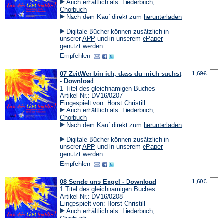
Auch erhältlich als:
Liederbuch
,
Chorbuch
Nach dem Kauf direkt zum
herunterladen
(Öffnet
.
in
Digitale Bücher können zusätzlich in
einem
(Öffnet
(Öffnet
unserer
APP
und in unserem
ePaper
neuen
in
in
genutzt werden.
Tab)
einem
einem
Empfehlen:
neuen
neuen
Tab)
Tab)
07 ZeitWer bin ich, dass du mich suchst
1,69€
- Download
1 Titel des gleichnamigen Buches
Artikel-Nr.: DV16/0207
Eingespielt von: Horst Christill
Auch erhältlich als:
Liederbuch
,
Chorbuch
Nach dem Kauf direkt zum
herunterladen
(Öffnet
.
in
Digitale Bücher können zusätzlich in
einem
(Öffnet
(Öffnet
unserer
APP
und in unserem
ePaper
neuen
in
in
genutzt werden.
Tab)
einem
einem
Empfehlen:
neuen
neuen
Tab)
Tab)
08 Sende uns Engel - Download
1,69€
1 Titel des gleichnamigen Buches
Artikel-Nr.: DV16/0208
Eingespielt von: Horst Christill
Auch erhältlich als:
Liederbuch
,