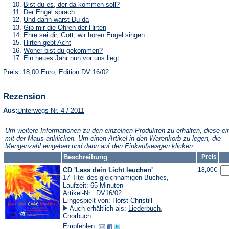
Tab)
neuen
einem
in
(Öffnet
Bist du es, der da kommen soll?
Tab)
neuen
einem
in
(Öffnet
Der Engel sprach
Tab)
neuen
einem
in
(Öffnet
Und dann warst Du da
Tab)
neuen
einem
in
(Öffnet
Gib mir die Ohren der Hirten
Tab)
neuen
einem
in
(Öffnet
Ehre sei dir, Gott, wir hören Engel singen
Tab)
neuen
einem
in
(Öffnet
Hirten gebt Acht
Tab)
neuen
einem
in
(Öffnet
Woher bist du gekommen?
Tab)
neuen
einem
in
(Öffnet
Ein neues Jahr nun vor uns liegt
Tab)
neuen
einem
in
Tab)
neuen
Preis: 18,00 Euro, Edition DV 16/02
einem
Tab)
neuen
Tab)
Rezension
(Öffnet
Aus:
Unterwegs Nr. 4 / 2011
in
einem
Um weitere Informationen zu den einzelnen Produkten zu erhalten, diese ei
neuen
mit der Maus anklicken. Um einen Artikel in den Warenkorb zu legen, die
Tab)
Mengenzahl eingeben und dann auf den Einkaufswagen klicken.
Beschreibung
Preis
CD 'Lass dein Licht leuchen'
18,00€
17 Titel des gleichnamigen Buches,
Laufzeit: 65 Minuten
Artikel-Nr.: DV16/02
Eingespielt von: Horst Christill
Auch erhältlich als:
Liederbuch
,
Chorbuch
Empfehlen: