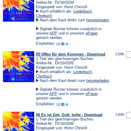
Artikel-Nr.: DV16/0204
Eingespielt von: Horst Christill
Auch erhältlich als:
Liederbuch
,
Chorbuch
Nach dem Kauf direkt zum
herunterladen
(Öffnet
.
in
Digitale Bücher können zusätzlich in
einem
(Öffnet
(Öffnet
unserer
APP
und in unserem
ePaper
neuen
in
in
genutzt werden.
Tab)
einem
einem
Empfehlen:
neuen
neuen
Tab)
Tab)
05 Offen für dein Kommen - Download
1,69€
1 Titel des gleichnamigen Buches
Artikel-Nr.: DV16/0205
Eingespielt von: Horst Christill
Auch erhältlich als:
Liederbuch
,
Chorbuch
Nach dem Kauf direkt zum
herunterladen
(Öffnet
.
in
Digitale Bücher können zusätzlich in
einem
(Öffnet
(Öffnet
unserer
APP
und in unserem
ePaper
neuen
in
in
genutzt werden.
Tab)
einem
einem
Empfehlen:
neuen
neuen
Tab)
Tab)
06 Es ist Zeit, Gott, hohe - Download
1,69€
1 Titel des gleichnamigen Buches
Artikel-Nr.: DV16/0206
Eingespielt von: Horst Christill