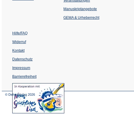
Veranstaltungen
in
einem
Manuskriptangebote
neuen
Tab)
GEMA & Urheberrecht
Hilfe/FAQ
Widerruf
Kontakt
Datenschutz
Impressum
Barrierefreiheit
(Öffnet
in
einem
© Dehm Verlag
2026
neuen
Tab)