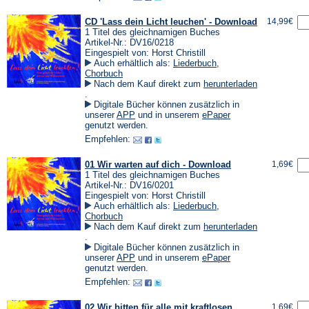
CD 'Lass dein Licht leuchen' - Download
14,99€
1 Titel des gleichnamigen Buches
Artikel-Nr.: DV16/0218
Eingespielt von: Horst Christill
Auch erhältlich als:
Liederbuch
,
Chorbuch
Nach dem Kauf direkt zum
herunterladen
(Öffnet
.
in
Digitale Bücher können zusätzlich in
einem
(Öffnet
(Öffnet
unserer
APP
und in unserem
ePaper
neuen
in
in
genutzt werden.
Tab)
einem
einem
Empfehlen:
neuen
neuen
Tab)
Tab)
01 Wir warten auf dich - Download
1,69€
1 Titel des gleichnamigen Buches
Artikel-Nr.: DV16/0201
Eingespielt von: Horst Christill
Auch erhältlich als:
Liederbuch
,
Chorbuch
Nach dem Kauf direkt zum
herunterladen
(Öffnet
.
in
Digitale Bücher können zusätzlich in
einem
(Öffnet
(Öffnet
unserer
APP
und in unserem
ePaper
neuen
in
in
genutzt werden.
Tab)
einem
einem
Empfehlen:
neuen
neuen
Tab)
Tab)
02 Wir bitten für alle mit kraftlosen
1,69€