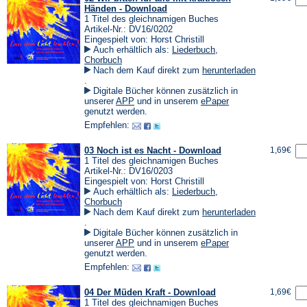
Händen - Download
1 Titel des gleichnamigen Buches
Artikel-Nr.: DV16/0202
Eingespielt von: Horst Christill
Auch erhältlich als:
Liederbuch
,
Chorbuch
Nach dem Kauf direkt zum
herunterladen
(Öffnet
.
in
Digitale Bücher können zusätzlich in
einem
(Öffnet
(Öffnet
unserer
APP
und in unserem
ePaper
neuen
in
in
genutzt werden.
Tab)
einem
einem
Empfehlen:
neuen
neuen
Tab)
Tab)
03 Noch ist es Nacht - Download
1,69€
1 Titel des gleichnamigen Buches
Artikel-Nr.: DV16/0203
Eingespielt von: Horst Christill
Auch erhältlich als:
Liederbuch
,
Chorbuch
Nach dem Kauf direkt zum
herunterladen
(Öffnet
.
in
Digitale Bücher können zusätzlich in
einem
(Öffnet
(Öffnet
unserer
APP
und in unserem
ePaper
neuen
in
in
genutzt werden.
Tab)
einem
einem
Empfehlen:
neuen
neuen
Tab)
Tab)
04 Der Müden Kraft - Download
1,69€
1 Titel des gleichnamigen Buches