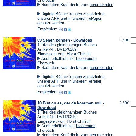
Chorbuch
Nach dem Kauf direkt zum
herunterladen
(Öffnet
.
in
Digitale Bücher können zusätzlich in
einem
(Öffnet
(Öffnet
unserer
APP
und in unserem
ePaper
neuen
in
in
genutzt werden.
Tab)
einem
einem
Empfehlen:
neuen
neuen
Tab)
Tab)
09 Sehen können - Download
1,69€
1 Titel des gleichnamigen Buches
Artikel-Nr.: DV16/0209
Eingespielt von: Horst Christill
Auch erhältlich als:
Liederbuch
,
Chorbuch
Nach dem Kauf direkt zum
herunterladen
(Öffnet
.
in
Digitale Bücher können zusätzlich in
einem
(Öffnet
(Öffnet
unserer
APP
und in unserem
ePaper
neuen
in
in
genutzt werden.
Tab)
einem
einem
Empfehlen:
neuen
neuen
Tab)
Tab)
10 Bist du es, der da kommen soll -
1,69€
Download
1 Titel des gleichnamigen Buches
Artikel-Nr.: DV16/0210
Eingespielt von: Horst Christill
Auch erhältlich als:
Liederbuch
,
Chorbuch
Nach dem Kauf direkt zum
herunterladen