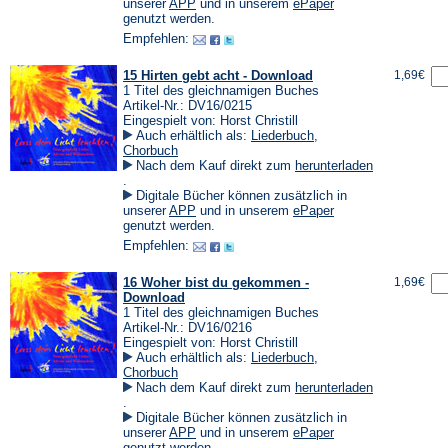
einem
(Öffnet
(Öffnet
unserer
APP
und in unserem
ePaper
neuen
in
in
genutzt werden.
Tab)
einem
einem
Empfehlen:
neuen
neuen
Tab)
Tab)
15 Hirten gebt acht - Download
1,69€
1 Titel des gleichnamigen Buches
Artikel-Nr.: DV16/0215
Eingespielt von: Horst Christill
Auch erhältlich als:
Liederbuch
,
Chorbuch
Nach dem Kauf direkt zum
herunterladen
(Öffnet
.
in
Digitale Bücher können zusätzlich in
einem
(Öffnet
(Öffnet
unserer
APP
und in unserem
ePaper
neuen
in
in
genutzt werden.
Tab)
einem
einem
Empfehlen:
neuen
neuen
Tab)
Tab)
16 Woher bist du gekommen -
1,69€
Download
1 Titel des gleichnamigen Buches
Artikel-Nr.: DV16/0216
Eingespielt von: Horst Christill
Auch erhältlich als:
Liederbuch
,
Chorbuch
Nach dem Kauf direkt zum
herunterladen
(Öffnet
.
in
Digitale Bücher können zusätzlich in
einem
(Öffnet
(Öffnet
unserer
APP
und in unserem
ePaper
neuen
in
in
genutzt werden.