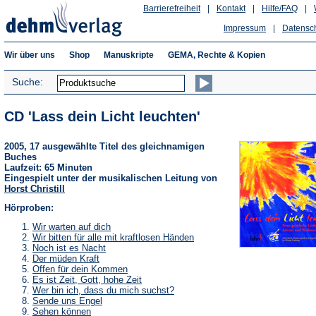
Barrierefreiheit
|
Kontakt
|
Hilfe/FAQ
|
Impressum
|
Datensc
Wir über uns
Shop
Manuskripte
GEMA, Rechte & Kopien
Suche:
CD 'Lass dein Licht leuchten'
2005, 17 ausgewählte Titel des gleichnamigen
Buches
Laufzeit: 65 Minuten
Eingespielt unter der musikalischen Leitung von
Horst Christill
Hörproben:
(Öffnet
Wir warten auf dich
in
(Öffnet
Wir bitten für alle mit kraftlosen Händen
einem
in
(Öffnet
Noch ist es Nacht
neuen
einem
in
(Öffnet
Der müden Kraft
Tab)
neuen
einem
in
(Öffnet
Offen für dein Kommen
Tab)
neuen
einem
in
(Öffnet
Es ist Zeit, Gott, hohe Zeit
Tab)
neuen
einem
in
(Öffnet
Wer bin ich, dass du mich suchst?
Tab)
neuen
einem
in
(Öffnet
Sende uns Engel
Tab)
neuen
einem
in
(Öffnet
Sehen können