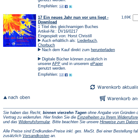
Tab)
einem
einem
Empfehlen:
neuen
neuen
Tab)
Tab)
17 Ein neues Jahr nun vor uns liegt -
1,69€
Download
1 Titel des gleichnamigen Buches
Artikel-Nr.: DV16/0217
Eingespielt von: Horst Christill
Auch erhältlich als:
Liederbuch
,
Chorbuch
Nach dem Kauf direkt zum
herunterladen
(Öffnet
.
in
Digitale Bücher können zusätzlich in
einem
(Öffnet
(Öffnet
unserer
APP
und in unserem
ePaper
neuen
in
in
genutzt werden.
Tab)
einem
einem
Empfehlen:
neuen
neuen
Tab)
Tab)
Sie haben das Recht,
binnen vierzehn Tagen
ohne Angabe von Gründen d
Vertrag zu widerrufen. Hier finden Sie die
Einzelheiten zu Ihrem Widerrufsre
(Öffnet
und das
Widerrufsformular
. Bitte beachten Sie unsere
Hinweise zum Daten
in
einem
Alle Preise sind Endkunden-Preise inkl. ges. MwSt. Bei einer Bestellung fal
neuen
(Öffnet
zusätzlich
Versandkosten
an.