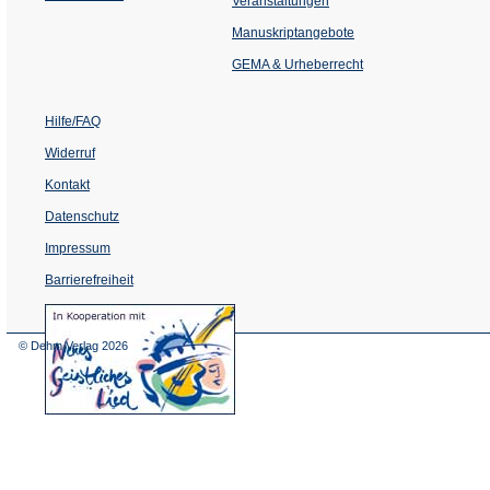
Veranstaltungen
in
einem
Manuskriptangebote
neuen
Tab)
GEMA & Urheberrecht
Hilfe/FAQ
Widerruf
Kontakt
Datenschutz
Impressum
Barrierefreiheit
(Öffnet
in
einem
© Dehm Verlag
2026
neuen
Tab)