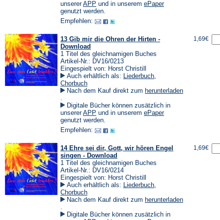
einem
(Öffnet
(Öffnet
unserer
APP
und in unserem
ePaper
neuen
in
in
genutzt werden.
Tab)
einem
einem
Empfehlen:
neuen
neuen
Tab)
Tab)
13 Gib mir die Ohren der Hirten -
1,69€
Download
1 Titel des gleichnamigen Buches
Artikel-Nr.: DV16/0213
Eingespielt von: Horst Christill
Auch erhältlich als:
Liederbuch
,
Chorbuch
Nach dem Kauf direkt zum
herunterladen
(Öffnet
.
in
Digitale Bücher können zusätzlich in
einem
(Öffnet
(Öffnet
unserer
APP
und in unserem
ePaper
neuen
in
in
genutzt werden.
Tab)
einem
einem
Empfehlen:
neuen
neuen
Tab)
Tab)
14 Ehre sei dir, Gott, wir hören Engel
1,69€
singen - Download
1 Titel des gleichnamigen Buches
Artikel-Nr.: DV16/0214
Eingespielt von: Horst Christill
Auch erhältlich als:
Liederbuch
,
Chorbuch
Nach dem Kauf direkt zum
herunterladen
(Öffnet
.
in
Digitale Bücher können zusätzlich in