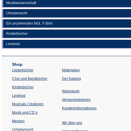
Musikwissenschaft
Urheberrecht
Ein anziehendes NGL T-Shirt
Kinderbücher
Leselust
Shop
Liederbücher
Materialien
(Öffnet
Chor und Bandbücher
Der Katalog
in
einem
Kinderbücher
neuen
Warenkorb
Tab)
Leselust
Versandgebühren
Musicals / Oratorien
Kundeninformationen
Musik und CD´s
Messen
Wir über uns
Urheberrecht
(Öffnet