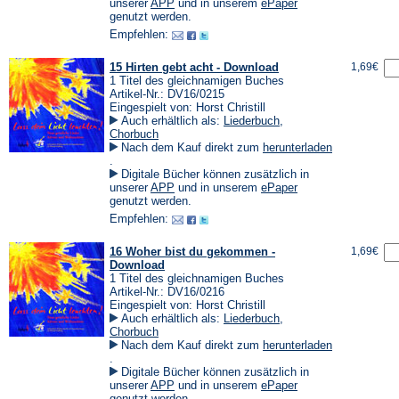
einem
(Öffnet
(Öffnet
unserer
APP
und in unserem
ePaper
neuen
in
in
genutzt werden.
Tab)
einem
einem
Empfehlen:
neuen
neuen
Tab)
Tab)
15 Hirten gebt acht - Download
1,69€
1 Titel des gleichnamigen Buches
Artikel-Nr.: DV16/0215
Eingespielt von: Horst Christill
Auch erhältlich als:
Liederbuch
,
Chorbuch
Nach dem Kauf direkt zum
herunterladen
(Öffnet
.
in
Digitale Bücher können zusätzlich in
einem
(Öffnet
(Öffnet
unserer
APP
und in unserem
ePaper
neuen
in
in
genutzt werden.
Tab)
einem
einem
Empfehlen:
neuen
neuen
Tab)
Tab)
16 Woher bist du gekommen -
1,69€
Download
1 Titel des gleichnamigen Buches
Artikel-Nr.: DV16/0216
Eingespielt von: Horst Christill
Auch erhältlich als:
Liederbuch
,
Chorbuch
Nach dem Kauf direkt zum
herunterladen
(Öffnet
.
in
Digitale Bücher können zusätzlich in
einem
(Öffnet
(Öffnet
unserer
APP
und in unserem
ePaper
neuen
in
in
genutzt werden.