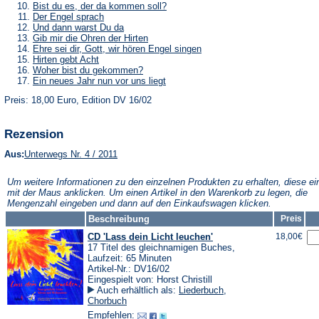
Tab)
neuen
einem
in
(Öffnet
Bist du es, der da kommen soll?
Tab)
neuen
einem
in
(Öffnet
Der Engel sprach
Tab)
neuen
einem
in
(Öffnet
Und dann warst Du da
Tab)
neuen
einem
in
(Öffnet
Gib mir die Ohren der Hirten
Tab)
neuen
einem
in
(Öffnet
Ehre sei dir, Gott, wir hören Engel singen
Tab)
neuen
einem
in
(Öffnet
Hirten gebt Acht
Tab)
neuen
einem
in
(Öffnet
Woher bist du gekommen?
Tab)
neuen
einem
in
(Öffnet
Ein neues Jahr nun vor uns liegt
Tab)
neuen
einem
in
Tab)
neuen
Preis: 18,00 Euro, Edition DV 16/02
einem
Tab)
neuen
Tab)
Rezension
(Öffnet
Aus:
Unterwegs Nr. 4 / 2011
in
einem
Um weitere Informationen zu den einzelnen Produkten zu erhalten, diese ei
neuen
mit der Maus anklicken. Um einen Artikel in den Warenkorb zu legen, die
Tab)
Mengenzahl eingeben und dann auf den Einkaufswagen klicken.
Beschreibung
Preis
CD 'Lass dein Licht leuchen'
18,00€
17 Titel des gleichnamigen Buches,
Laufzeit: 65 Minuten
Artikel-Nr.: DV16/02
Eingespielt von: Horst Christill
Auch erhältlich als:
Liederbuch
,
Chorbuch
Empfehlen: