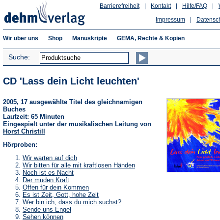
Barrierefreiheit
|
Kontakt
|
Hilfe/FAQ
|
Impressum
|
Datensc
Wir über uns
Shop
Manuskripte
GEMA, Rechte & Kopien
Suche:
CD 'Lass dein Licht leuchten'
2005, 17 ausgewählte Titel des gleichnamigen
Buches
Laufzeit: 65 Minuten
Eingespielt unter der musikalischen Leitung von
Horst Christill
Hörproben:
(Öffnet
Wir warten auf dich
in
(Öffnet
Wir bitten für alle mit kraftlosen Händen
einem
in
(Öffnet
Noch ist es Nacht
neuen
einem
in
(Öffnet
Der müden Kraft
Tab)
neuen
einem
in
(Öffnet
Offen für dein Kommen
Tab)
neuen
einem
in
(Öffnet
Es ist Zeit, Gott, hohe Zeit
Tab)
neuen
einem
in
(Öffnet
Wer bin ich, dass du mich suchst?
Tab)
neuen
einem
in
(Öffnet
Sende uns Engel
Tab)
neuen
einem
in
(Öffnet
Sehen können