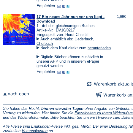
Tab)
einem
einem
Empfehlen:
neuen
neuen
Tab)
Tab)
17 Ein neues Jahr nun vor uns liegt -
1,69€
Download
1 Titel des gleichnamigen Buches
Artikel-Nr.: DV16/0217
Eingespielt von: Horst Christill
Auch erhältlich als:
Liederbuch
,
Chorbuch
Nach dem Kauf direkt zum
herunterladen
(Öffnet
.
in
Digitale Bücher können zusätzlich in
einem
(Öffnet
(Öffnet
unserer
APP
und in unserem
ePaper
neuen
in
in
genutzt werden.
Tab)
einem
einem
Empfehlen:
neuen
neuen
Tab)
Tab)
Sie haben das Recht,
binnen vierzehn Tagen
ohne Angabe von Gründen d
Vertrag zu widerrufen. Hier finden Sie die
Einzelheiten zu Ihrem Widerrufsre
(Öffnet
und das
Widerrufsformular
. Bitte beachten Sie unsere
Hinweise zum Daten
in
einem
Alle Preise sind Endkunden-Preise inkl. ges. MwSt. Bei einer Bestellung fal
neuen
(Öffnet
zusätzlich
Versandkosten
an.