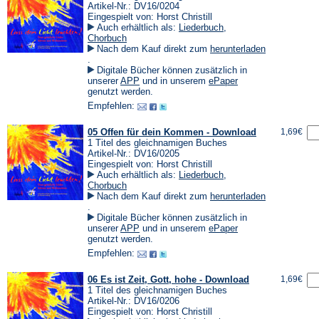
Artikel-Nr.: DV16/0204
Eingespielt von: Horst Christill
Auch erhältlich als:
Liederbuch
,
Chorbuch
Nach dem Kauf direkt zum
herunterladen
(Öffnet
.
in
Digitale Bücher können zusätzlich in
einem
(Öffnet
(Öffnet
unserer
APP
und in unserem
ePaper
neuen
in
in
genutzt werden.
Tab)
einem
einem
Empfehlen:
neuen
neuen
Tab)
Tab)
05 Offen für dein Kommen - Download
1,69€
1 Titel des gleichnamigen Buches
Artikel-Nr.: DV16/0205
Eingespielt von: Horst Christill
Auch erhältlich als:
Liederbuch
,
Chorbuch
Nach dem Kauf direkt zum
herunterladen
(Öffnet
.
in
Digitale Bücher können zusätzlich in
einem
(Öffnet
(Öffnet
unserer
APP
und in unserem
ePaper
neuen
in
in
genutzt werden.
Tab)
einem
einem
Empfehlen:
neuen
neuen
Tab)
Tab)
06 Es ist Zeit, Gott, hohe - Download
1,69€
1 Titel des gleichnamigen Buches
Artikel-Nr.: DV16/0206
Eingespielt von: Horst Christill