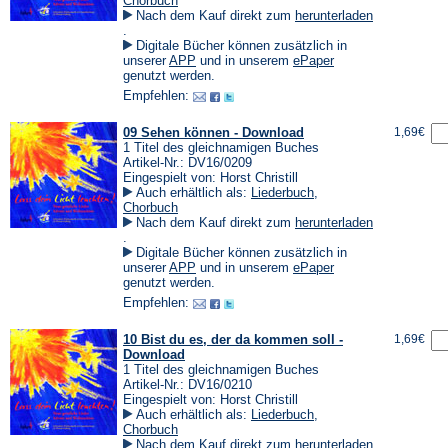
Chorbuch
Nach dem Kauf direkt zum
herunterladen
(Öffnet
.
in
Digitale Bücher können zusätzlich in
einem
(Öffnet
(Öffnet
unserer
APP
und in unserem
ePaper
neuen
in
in
genutzt werden.
Tab)
einem
einem
Empfehlen:
neuen
neuen
Tab)
Tab)
09 Sehen können - Download
1,69€
1 Titel des gleichnamigen Buches
Artikel-Nr.: DV16/0209
Eingespielt von: Horst Christill
Auch erhältlich als:
Liederbuch
,
Chorbuch
Nach dem Kauf direkt zum
herunterladen
(Öffnet
.
in
Digitale Bücher können zusätzlich in
einem
(Öffnet
(Öffnet
unserer
APP
und in unserem
ePaper
neuen
in
in
genutzt werden.
Tab)
einem
einem
Empfehlen:
neuen
neuen
Tab)
Tab)
10 Bist du es, der da kommen soll -
1,69€
Download
1 Titel des gleichnamigen Buches
Artikel-Nr.: DV16/0210
Eingespielt von: Horst Christill
Auch erhältlich als:
Liederbuch
,
Chorbuch
Nach dem Kauf direkt zum
herunterladen