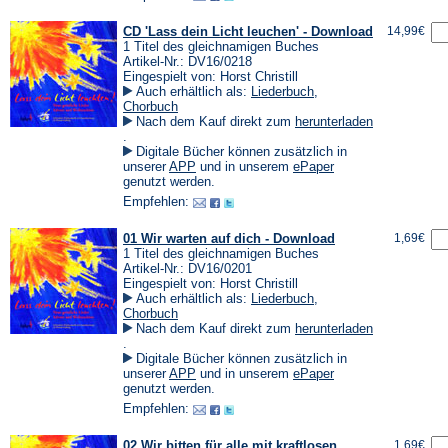
CD 'Lass dein Licht leuchen' - Download
14,99€
1 Titel des gleichnamigen Buches
Artikel-Nr.: DV16/0218
Eingespielt von: Horst Christill
Auch erhältlich als:
Liederbuch
,
Chorbuch
Nach dem Kauf direkt zum
herunterladen
(Öffnet
.
in
Digitale Bücher können zusätzlich in
einem
(Öffnet
(Öffnet
unserer
APP
und in unserem
ePaper
neuen
in
in
genutzt werden.
Tab)
einem
einem
Empfehlen:
neuen
neuen
Tab)
Tab)
01 Wir warten auf dich - Download
1,69€
1 Titel des gleichnamigen Buches
Artikel-Nr.: DV16/0201
Eingespielt von: Horst Christill
Auch erhältlich als:
Liederbuch
,
Chorbuch
Nach dem Kauf direkt zum
herunterladen
(Öffnet
.
in
Digitale Bücher können zusätzlich in
einem
(Öffnet
(Öffnet
unserer
APP
und in unserem
ePaper
neuen
in
in
genutzt werden.
Tab)
einem
einem
Empfehlen:
neuen
neuen
Tab)
Tab)
02 Wir bitten für alle mit kraftlosen
1,69€