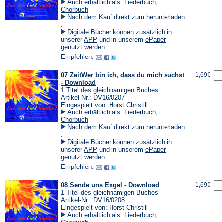
Auch erhältlich als:
Liederbuch
,
Chorbuch
Nach dem Kauf direkt zum
herunterladen
(Öffnet
.
in
Digitale Bücher können zusätzlich in
einem
(Öffnet
(Öffnet
unserer
APP
und in unserem
ePaper
neuen
in
in
genutzt werden.
Tab)
einem
einem
Empfehlen:
neuen
neuen
Tab)
Tab)
07 ZeitWer bin ich, dass du mich suchst
1,69€
- Download
1 Titel des gleichnamigen Buches
Artikel-Nr.: DV16/0207
Eingespielt von: Horst Christill
Auch erhältlich als:
Liederbuch
,
Chorbuch
Nach dem Kauf direkt zum
herunterladen
(Öffnet
.
in
Digitale Bücher können zusätzlich in
einem
(Öffnet
(Öffnet
unserer
APP
und in unserem
ePaper
neuen
in
in
genutzt werden.
Tab)
einem
einem
Empfehlen:
neuen
neuen
Tab)
Tab)
08 Sende uns Engel - Download
1,69€
1 Titel des gleichnamigen Buches
Artikel-Nr.: DV16/0208
Eingespielt von: Horst Christill
Auch erhältlich als:
Liederbuch
,