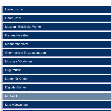
Tab)
in
einem
neuen
Liederbücher
Tab)
Chorbücher
Messen / Geistliche Werke
Frauenchorsätze
Männerchorsätze
Chormusik in Einzelausgaben
Musicals / Oratorien
Orgelmusik
Lieder für Kinder
Digitale Bücher
Musik/CD
Musik/Download