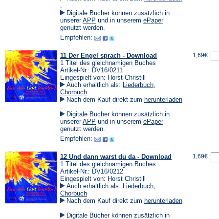
(Öffnet
.
in
Digitale Bücher können zusätzlich in
einem
(Öffnet
(Öffnet
unserer
APP
und in unserem
ePaper
neuen
in
in
genutzt werden.
Tab)
einem
einem
Empfehlen:
neuen
neuen
Tab)
Tab)
11 Der Engel sprach - Download
1,69€
1 Titel des gleichnamigen Buches
Artikel-Nr.: DV16/0211
Eingespielt von: Horst Christill
Auch erhältlich als:
Liederbuch
,
Chorbuch
Nach dem Kauf direkt zum
herunterladen
(Öffnet
.
in
Digitale Bücher können zusätzlich in
einem
(Öffnet
(Öffnet
unserer
APP
und in unserem
ePaper
neuen
in
in
genutzt werden.
Tab)
einem
einem
Empfehlen:
neuen
neuen
Tab)
Tab)
12 Und dann warst du da - Download
1,69€
1 Titel des gleichnamigen Buches
Artikel-Nr.: DV16/0212
Eingespielt von: Horst Christill
Auch erhältlich als:
Liederbuch
,
Chorbuch
Nach dem Kauf direkt zum
herunterladen
(Öffnet
.
in
Digitale Bücher können zusätzlich in