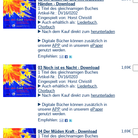
Händen - Download
1 Titel des gleichnamigen Buches
Artikel-Nr.: DV16/0202
Eingespielt von: Horst Christill
Auch erhältlich als:
Liederbuch
,
Chorbuch
Nach dem Kauf direkt zum
herunterladen
(Öffnet
.
in
Digitale Bücher können zusätzlich in
einem
(Öffnet
(Öffnet
unserer
APP
und in unserem
ePaper
neuen
in
in
genutzt werden.
Tab)
einem
einem
Empfehlen:
neuen
neuen
Tab)
Tab)
03 Noch ist es Nacht - Download
1,69€
1 Titel des gleichnamigen Buches
Artikel-Nr.: DV16/0203
Eingespielt von: Horst Christill
Auch erhältlich als:
Liederbuch
,
Chorbuch
Nach dem Kauf direkt zum
herunterladen
(Öffnet
.
in
Digitale Bücher können zusätzlich in
einem
(Öffnet
(Öffnet
unserer
APP
und in unserem
ePaper
neuen
in
in
genutzt werden.
Tab)
einem
einem
Empfehlen:
neuen
neuen
Tab)
Tab)
04 Der Müden Kraft - Download
1,69€
1 Titel des gleichnamigen Buches